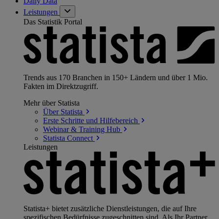
Daily Data
Leistungen
Das Statistik Portal
Trends aus 170 Branchen in 150+ Ländern und über 1 Mio.
Fakten im Direktzugriff.
Mehr über Statista
Über
Statista
Erste Schritte und
Hilfebereich
Webinar & Training
Hub
Statista
Connect
Leistungen
Statista+ bietet zusätzliche Dienstleistungen, die auf Ihre
spezifischen Bedürfnisse zugeschnitten sind. Als Ihr Partner