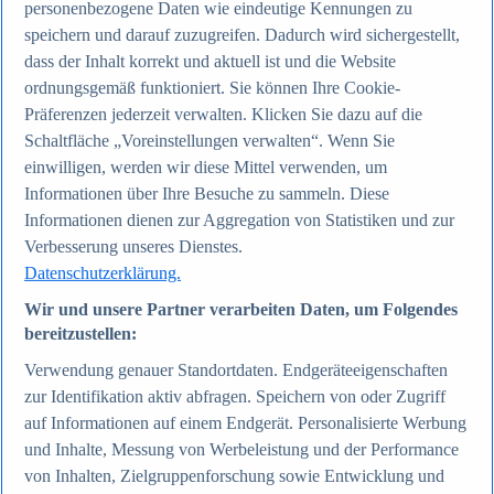
personenbezogene Daten wie eindeutige Kennungen zu
speichern und darauf zuzugreifen. Dadurch wird sichergestellt,
Zum Report
dass der Inhalt korrekt und aktuell ist und die Website
Internet
ordnungsgemäß funktioniert. Sie können Ihre Cookie-
Beliebte Statistiken
Präferenzen jederzeit verwalten. Klicken Sie dazu auf die
Aktuelle Statistiken
Anzahl der Social-Media-Nutzer weltweit 2012-2025
Schaltfläche „Voreinstellungen verwalten“. Wenn Sie
Social Networks mit den meisten Nutzern weltweit
einwilligen, werden wir diese Mittel verwenden, um
2025
Informationen über Ihre Besuche zu sammeln. Diese
Soziale Netzwerke in Deutschland nach Generationen
2025
Informationen dienen zur Aggregation von Statistiken und zur
Instagram - Nutzung nach Alter und Geschlecht in
Verbesserung unseres Dienstes.
Deutschland 2025
Datenschutzerklärung.
Podcasts - Nutzung 2016-2025
Internet
Wir und unsere Partner verarbeiten Daten, um Folgendes
Themen
bereitzustellen:
Weitere Themen
Social Media - Daten & Fakten
Verwendung genauer Standortdaten. Endgeräteeigenschaften
TikTok - Daten & Fakten
zur Identifikation aktiv abfragen. Speichern von oder Zugriff
Top Report
auf Informationen auf einem Endgerät. Personalisierte Werbung
und Inhalte, Messung von Werbeleistung und der Performance
von Inhalten, Zielgruppenforschung sowie Entwicklung und