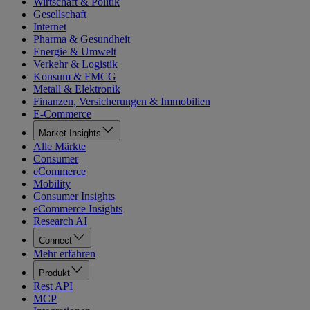
Wirtschaft & Politik
Gesellschaft
Internet
Pharma & Gesundheit
Energie & Umwelt
Verkehr & Logistik
Konsum & FMCG
Metall & Elektronik
Finanzen, Versicherungen & Immobilien
E-Commerce
Market Insights
Alle Märkte
Consumer
eCommerce
Mobility
Consumer Insights
eCommerce Insights
Research AI
Connect
Mehr erfahren
Produkt
Rest API
MCP