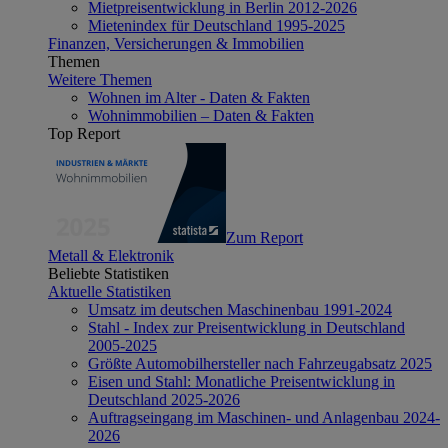
Mietpreisentwicklung in Berlin 2012-2026
Mietenindex für Deutschland 1995-2025
Finanzen, Versicherungen & Immobilien
Themen
Weitere Themen
Wohnen im Alter - Daten & Fakten
Wohnimmobilien – Daten & Fakten
Top Report
Zum Report
Metall & Elektronik
Beliebte Statistiken
Aktuelle Statistiken
Umsatz im deutschen Maschinenbau 1991-2024
Stahl - Index zur Preisentwicklung in Deutschland
2005-2025
Größte Automobilhersteller nach Fahrzeugabsatz 2025
Eisen und Stahl: Monatliche Preisentwicklung in
Deutschland 2025-2026
Auftragseingang im Maschinen- und Anlagenbau 2024-
2026