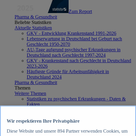
Zum Report
Pharma & Gesundheit
Beliebte Statistiken
Aktuelle Statistiken
GKV - Entwicklung Krankenstand 1991-2026
Lebenserwartung in Deutschland bei Geburt nach
Geschlecht 1950-2070
AU-Tage aufgrund psychischer Erkrankungen in
Deutschland nach Geschlecht 1997-2024
GKV - Krankenstand nach Geschlecht in Deutschland
2023-2026
Häufigste Gründe für Arbeitsunfähigkeit in
Deutschland 2024
Pharma & Gesundheit
Themen
Weitere Themen
Statistiken zu psychischen Erkrankungen - Daten &
Fakten
Häufigste Todesursachen in Deutschland - Daten &
Fakten
Top Report
Wir respektieren Ihre Privatsphäre
Diese Website und unsere
894
Partner verwenden Cookies, um