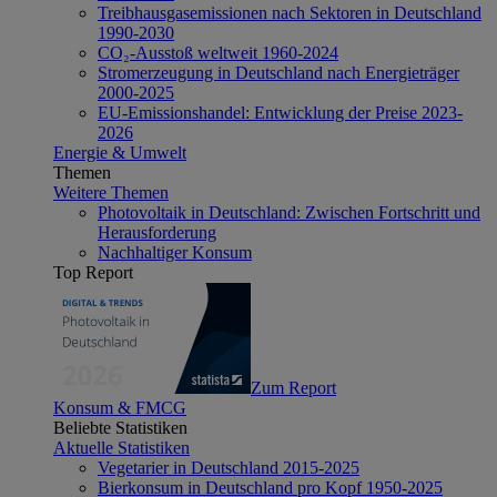
Treibhausgasemissionen nach Sektoren in Deutschland
1990-2030
CO₂-Ausstoß weltweit 1960-2024
Stromerzeugung in Deutschland nach Energieträger
2000-2025
EU-Emissionshandel: Entwicklung der Preise 2023-
2026
Energie & Umwelt
Themen
Weitere Themen
Photovoltaik in Deutschland: Zwischen Fortschritt und
Herausforderung
Nachhaltiger Konsum
Top Report
Zum Report
Konsum & FMCG
Beliebte Statistiken
Aktuelle Statistiken
Vegetarier in Deutschland 2015-2025
Bierkonsum in Deutschland pro Kopf 1950-2025