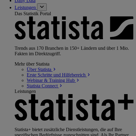
Daily Data
Leistungen
Das Statistik Portal
Trends aus 170 Branchen in 150+ Ländern und über 1 Mio.
Fakten im Direktzugriff.
Mehr über Statista
Über
Statista
Erste Schritte und
Hilfebereich
Webinar & Training
Hub
Statista
Connect
Leistungen
Statista+ bietet zusätzliche Dienstleistungen, die auf Ihre
spezifischen Bedürfnisse zugeschnitten sind. Als Ihr Partner