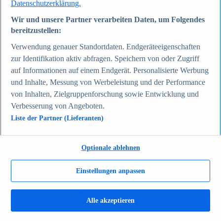
Datenschutzerklärung.
Zum Report
Gesellschaft
Wir und unsere Partner verarbeiten Daten, um Folgendes
Beliebte Statistiken
bereitzustellen:
Aktuelle Statistiken
Bevölkerung Deutschlands nach relevanten
Verwendung genauer Standortdaten. Endgeräteeigenschaften
Altersgruppen 2024
zur Identifikation aktiv abfragen. Speichern von oder Zugriff
Die reichsten Menschen der Welt 2026
Empfänger von Arbeitslosengeld II / Sozialgeld /
auf Informationen auf einem Endgerät. Personalisierte Werbung
Bürgergeld in Deutschland 2005-2025
und Inhalte, Messung von Werbeleistung und der Performance
Ausländer in Deutschland nach Nationalität 2025
von Inhalten, Zielgruppenforschung sowie Entwicklung und
Demografie: Altersstruktur in Deutschland 2024
Gesellschaft
Verbesserung von Angeboten.
Themen
Liste der Partner (Lieferanten)
Weitere Themen
Demografischer Wandel - Daten & Fakten
Jugendkriminalität in Deutschland - Daten & Fakten
Optionale ablehnen
Top Report
Einstellungen anpassen
Alle akzeptieren
Zum Report
Verkehr & Logistik
Beliebte Statistiken