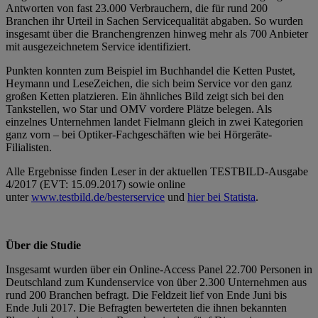
Antworten von fast 23.000 Verbrauchern, die für rund 200
Branchen ihr Urteil in Sachen Servicequalität abgaben. So wurden
insgesamt über die Branchengrenzen hinweg mehr als 700 Anbieter
mit ausgezeichnetem Service identifiziert.
Punkten konnten zum Beispiel im Buchhandel die Ketten Pustet,
Heymann und LeseZeichen, die sich beim Service vor den ganz
großen Ketten platzieren. Ein ähnliches Bild zeigt sich bei den
Tankstellen, wo Star und OMV vordere Plätze belegen. Als
einzelnes Unternehmen landet Fielmann gleich in zwei Kategorien
ganz vorn – bei Optiker-Fachgeschäften wie bei Hörgeräte-
Filialisten.
Alle Ergebnisse finden Leser in der aktuellen TESTBILD-Ausgabe
4/2017 (EVT: 15.09.2017) sowie online
unter
www.testbild.de/besterservice
und
hier bei Statista
.
Über die Studie
Insgesamt wurden über ein Online-Access Panel 22.700 Personen in
Deutschland zum Kundenservice von über 2.300 Unternehmen aus
rund 200 Branchen befragt. Die Feldzeit lief von Ende Juni bis
Ende Juli 2017. Die Befragten bewerteten die ihnen bekannten