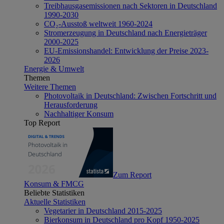
Treibhausgasemissionen nach Sektoren in Deutschland
1990-2030
CO₂-Ausstoß weltweit 1960-2024
Stromerzeugung in Deutschland nach Energieträger
2000-2025
EU-Emissionshandel: Entwicklung der Preise 2023-
2026
Energie & Umwelt
Themen
Weitere Themen
Photovoltaik in Deutschland: Zwischen Fortschritt und
Herausforderung
Nachhaltiger Konsum
Top Report
Zum Report
Konsum & FMCG
Beliebte Statistiken
Aktuelle Statistiken
Vegetarier in Deutschland 2015-2025
Bierkonsum in Deutschland pro Kopf 1950-2025