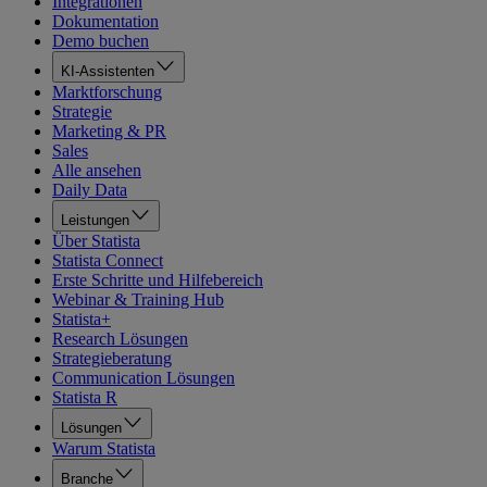
Integrationen
Dokumentation
Demo buchen
KI-Assistenten
Marktforschung
Strategie
Marketing & PR
Sales
Alle ansehen
Daily Data
Leistungen
Über Statista
Statista Connect
Erste Schritte und Hilfebereich
Webinar & Training Hub
Statista+
Research Lösungen
Strategieberatung
Communication Lösungen
Statista R
Lösungen
Warum Statista
Branche