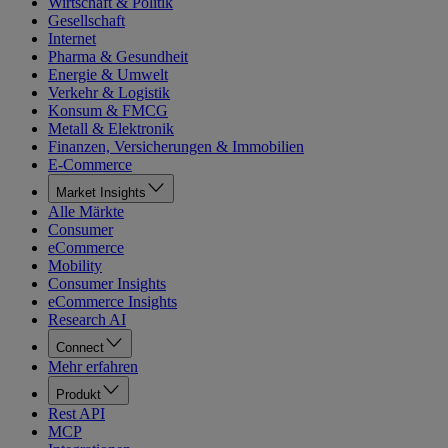
Wirtschaft & Politik
Gesellschaft
Internet
Pharma & Gesundheit
Energie & Umwelt
Verkehr & Logistik
Konsum & FMCG
Metall & Elektronik
Finanzen, Versicherungen & Immobilien
E-Commerce
Market Insights
Alle Märkte
Consumer
eCommerce
Mobility
Consumer Insights
eCommerce Insights
Research AI
Connect
Mehr erfahren
Produkt
Rest API
MCP