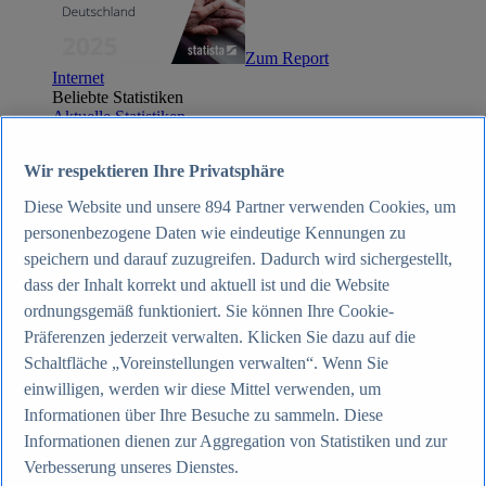
Zum Report
Internet
Beliebte Statistiken
Aktuelle Statistiken
Anzahl der Social-Media-Nutzer weltweit 2012-2025
Social Networks mit den meisten Nutzern weltweit
Wir respektieren Ihre Privatsphäre
2025
Soziale Netzwerke in Deutschland nach Generationen
Diese Website und unsere
894
Partner verwenden Cookies, um
2025
personenbezogene Daten wie eindeutige Kennungen zu
Instagram - Nutzung nach Alter und Geschlecht in
Deutschland 2025
speichern und darauf zuzugreifen. Dadurch wird sichergestellt,
Podcasts - Nutzung 2016-2025
dass der Inhalt korrekt und aktuell ist und die Website
Internet
ordnungsgemäß funktioniert. Sie können Ihre Cookie-
Themen
Weitere Themen
Präferenzen jederzeit verwalten. Klicken Sie dazu auf die
Social Media - Daten & Fakten
Schaltfläche „Voreinstellungen verwalten“. Wenn Sie
TikTok - Daten & Fakten
einwilligen, werden wir diese Mittel verwenden, um
Top Report
Informationen über Ihre Besuche zu sammeln. Diese
Informationen dienen zur Aggregation von Statistiken und zur
Verbesserung unseres Dienstes.