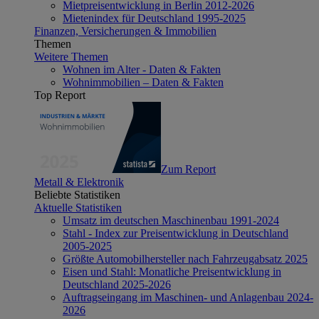
Mietpreisentwicklung in Berlin 2012-2026
Mietenindex für Deutschland 1995-2025
Finanzen, Versicherungen & Immobilien
Themen
Weitere Themen
Wohnen im Alter - Daten & Fakten
Wohnimmobilien – Daten & Fakten
Top Report
Zum Report
Metall & Elektronik
Beliebte Statistiken
Aktuelle Statistiken
Umsatz im deutschen Maschinenbau 1991-2024
Stahl - Index zur Preisentwicklung in Deutschland
2005-2025
Größte Automobilhersteller nach Fahrzeugabsatz 2025
Eisen und Stahl: Monatliche Preisentwicklung in
Deutschland 2025-2026
Auftragseingang im Maschinen- und Anlagenbau 2024-
2026