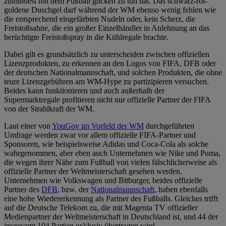
zumindest mit dem Fußball gucken zu tun hat. Das schwarz-rot-
goldene Duschgel darf während der WM ebenso wenig fehlen wie
die entsprechend eingefärbten Nudeln oder, kein Scherz, die
Freistoßsahne, die ein großer Einzelhändler in Anlehnung an das
berüchtigte Freistoßspray in die Kühlregale brachte.
Dabei gilt es grundsätzlich zu unterscheiden zwischen offiziellen
Lizenzprodukten, zu erkennen an den Logos von FIFA, DFB oder
der deutschen Nationalmannschaft, und solchen Produkten, die ohne
teure Lizenzgebühren am WM-Hype zu partizipieren versuchen.
Beides kann funktionieren und auch außerhalb der
Supermarktregale profitieren nicht nur offizielle Partner der FIFA
von der Strahlkraft der WM.
Laut einer von
YouGov im Vorfeld der WM
durchgeführten
Umfrage werden zwar vor allem offizielle FIFA-Partner und
Sponsoren, wie beispielsweise Adidas und Coca-Cola als solche
wahrgenommen, aber eben auch Unternehmen wie Nike und Puma,
die wegen ihrer Nähe zum Fußball von vielen fälschlicherweise als
offizielle Partner der Weltmeisterschaft gesehen werden.
Unternehmen wie Volkswagen und Bitburger, beides offizielle
Partner des
DFB
, bzw. der
Nationalmannschaft
, haben ebenfalls
eine hohe Wiedererkennung als Partner des Fußballs. Gleiches trifft
auf die Deutsche Telekom zu, die mit Magenta TV offizieller
Medienpartner der Weltmeisterschaft in Deutschland ist, und 44 der
insgesamt 104 Partien exklusiv übertragen wird.