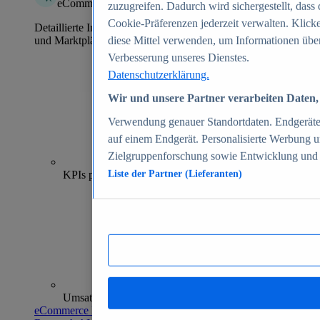
eCommerce Insights
zuzugreifen. Dadurch wird sichergestellt, dass 
Cookie-Präferenzen jederzeit verwalten. Klick
Detaillierte Informationen zu mehr als 39.000 Online-Shops
und Marktplätzen
diese Mittel verwenden, um Informationen über
Verbesserung unseres Dienstes.
Datenschutzerklärung.
Wir und unsere Partner verarbeiten Daten, 
Verwendung genauer Standortdaten. Endgeräteei
auf einem Endgerät. Personalisierte Werbung 
Zielgruppenforschung sowie Entwicklung und
70+
KPIs pro Shop
Liste der Partner (Lieferanten)
Umsatzanalysen und -prognosen
eCommerce Insights entdecken