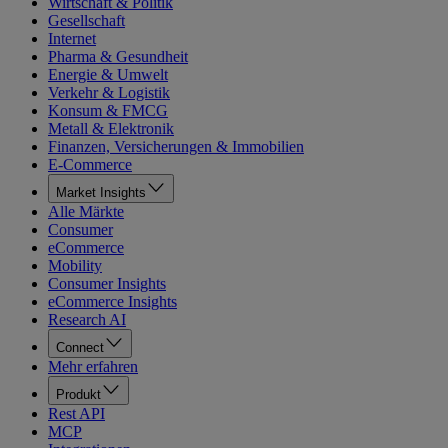
Wirtschaft & Politik
Gesellschaft
Internet
Pharma & Gesundheit
Energie & Umwelt
Verkehr & Logistik
Konsum & FMCG
Metall & Elektronik
Finanzen, Versicherungen & Immobilien
E-Commerce
Market Insights
Alle Märkte
Consumer
eCommerce
Mobility
Consumer Insights
eCommerce Insights
Research AI
Connect
Mehr erfahren
Produkt
Rest API
MCP