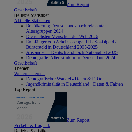
Zum Report
Gesellschaft
Beliebte Statistiken
Aktuelle Statistiken
Bevölkerung Deutschlands nach relevanten
Altersgruppen 2024
Die reichsten Menschen der Welt 2026
Empfänger von Arbeitslosengeld II / Sozialgeld /
Bürgergeld in Deutschland 2005-2025
Ausländer in Deutschland nach Nationalität 2025
Demografie: Altersstruktur in Deutschland 2024
Gesellschaft
Themen
Weitere Themen
Demografischer Wandel - Daten & Fakten
Jugendkriminalität in Deutschland - Daten & Fakten
Top Report
Zum Report
Verkehr & Logistik
Beliebte Statistiken