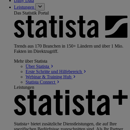
Daily Data
Leistungen
Das Statistik Portal
Trends aus 170 Branchen in 150+ Ländern und über 1 Mio.
Fakten im Direktzugriff.
Mehr über Statista
Über
Statista
Erste Schritte und
Hilfebereich
Webinar & Training
Hub
Statista
Connect
Leistungen
Statista+ bietet zusätzliche Dienstleistungen, die auf Ihre
spezifischen Bedürfnisse zugeschnitten sind. Als Ihr Partner