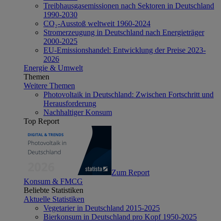
Treibhausgasemissionen nach Sektoren in Deutschland
1990-2030
CO₂-Ausstoß weltweit 1960-2024
Stromerzeugung in Deutschland nach Energieträger
2000-2025
EU-Emissionshandel: Entwicklung der Preise 2023-
2026
Energie & Umwelt
Themen
Weitere Themen
Photovoltaik in Deutschland: Zwischen Fortschritt und
Herausforderung
Nachhaltiger Konsum
Top Report
Zum Report
Konsum & FMCG
Beliebte Statistiken
Aktuelle Statistiken
Vegetarier in Deutschland 2015-2025
Bierkonsum in Deutschland pro Kopf 1950-2025