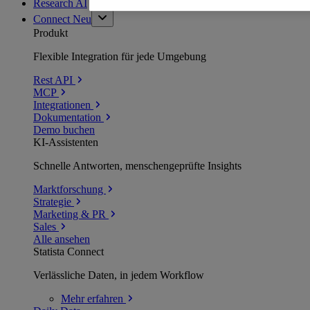
Research AI
Connect
Neu
Produkt
Flexible Integration für jede Umgebung
Rest API
MCP
Integrationen
Dokumentation
Demo buchen
KI-Assistenten
Schnelle Antworten, menschengeprüfte Insights
Marktforschung
Strategie
Marketing & PR
Sales
Alle ansehen
Statista Connect
Verlässliche Daten, in jedem Workflow
Mehr
erfahren