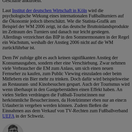
Geschäfte ankurbeln.
Laut
Institut der deutschen Wirtschaft in Köln
wird die
psychologische Wirkung eines internationalen Fußballturniers auf
die Ökonomie jedoch überschätzt. Wie die Statista-Grafik am
Beispiel der WM 2006 zeigt, ist das deutsche Bruttoinlandsprodukte
im Zeitraum des Turniers und danach nur leicht gestiegen.
Allerdings verzeichnet das BIP in den Sommermonaten in der Regel
ein Wachstum, weshalb der Anstieg 2006 nicht auf die WM
zurückführbar ist.
Dem IW zufolge gibt es auch keinen signifikanten Anstieg der
Konsumausgaben, sondern eher eine Verschiebung. Zwar nehmen
viele Verbraucher die EM zum Anlass, um sich einen neuen
Fernseher zu kaufen, zum Public Viewing einzuladen oder beim
Mitfiebern ein Bier mehr zu trinken. Doch dafür wird beispielsweise
an Restaurant- und Kinobesuchen gespart. Auch der Tourismus wird
wenn überhaupt in den Gastgeberstädten einen Effekt haben. An
vielen Stellen verdrängen die Fußball-Tourist:innen nur
herkömmliche Besucher:innen, da Hotelzimmer eben nur an eine:n
Urlauber:in vergeben werden können. Zudem fließen die
Einnahmen aus dem Verkauf von TV-Rechten zum Fußballverband
UEFA
in der Schweiz.