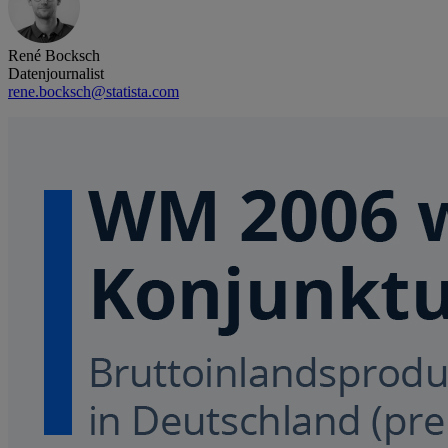
René Bocksch
Datenjournalist
rene.bocksch@statista.com