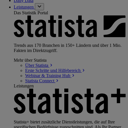
Daily Data
Leistungen
Das Statistik Portal
Trends aus 170 Branchen in 150+ Ländern und über 1 Mio.
Fakten im Direktzugriff.
Mehr über Statista
Über
Statista
Erste Schritte und
Hilfebereich
Webinar & Training
Hub
Statista
Connect
Leistungen
Statista+ bietet zusätzliche Dienstleistungen, die auf Ihre
spezifischen Bedürfnisse zugeschnitten sind. Als Ihr Partner