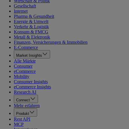
Wirtschaft & Politik
Gesellschaft
Internet
Pharma & Gesundheit
Energie & Umwelt
Verkehr & Logistik
Konsum & FMCG
Metall & Elektronik
Finanzen, Versicherungen & Immobilien
E-Commerce
Market Insights
Alle Märkte
Consumer
eCommerce
Mobility
Consumer Insights
eCommerce Insights
Research AI
Connect
Mehr erfahren
Produkt
Rest API
MCP