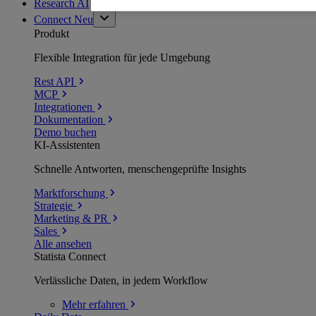
Research AI
Connect
Neu
Produkt
Flexible Integration für jede Umgebung
Rest API
MCP
Integrationen
Dokumentation
Demo buchen
KI-Assistenten
Schnelle Antworten, menschengeprüfte Insights
Marktforschung
Strategie
Marketing & PR
Sales
Alle ansehen
Statista Connect
Verlässliche Daten, in jedem Workflow
Mehr
erfahren