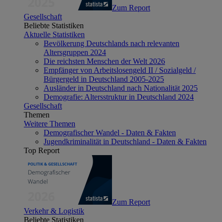
Zum Report
Gesellschaft
Beliebte Statistiken
Aktuelle Statistiken
Bevölkerung Deutschlands nach relevanten
Altersgruppen 2024
Die reichsten Menschen der Welt 2026
Empfänger von Arbeitslosengeld II / Sozialgeld /
Bürgergeld in Deutschland 2005-2025
Ausländer in Deutschland nach Nationalität 2025
Demografie: Altersstruktur in Deutschland 2024
Gesellschaft
Themen
Weitere Themen
Demografischer Wandel - Daten & Fakten
Jugendkriminalität in Deutschland - Daten & Fakten
Top Report
Zum Report
Verkehr & Logistik
Beliebte Statistiken