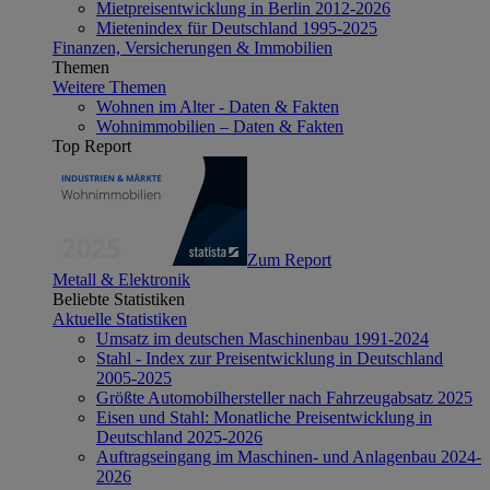
Mietpreisentwicklung in Berlin 2012-2026
Mietenindex für Deutschland 1995-2025
Finanzen, Versicherungen & Immobilien
Themen
Weitere Themen
Wohnen im Alter - Daten & Fakten
Wohnimmobilien – Daten & Fakten
Top Report
Zum Report
Metall & Elektronik
Beliebte Statistiken
Aktuelle Statistiken
Umsatz im deutschen Maschinenbau 1991-2024
Stahl - Index zur Preisentwicklung in Deutschland
2005-2025
Größte Automobilhersteller nach Fahrzeugabsatz 2025
Eisen und Stahl: Monatliche Preisentwicklung in
Deutschland 2025-2026
Auftragseingang im Maschinen- und Anlagenbau 2024-
2026