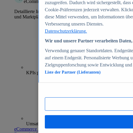
eCommerce Insights
zuzugreifen. Dadurch wird sichergestellt, dass 
Cookie-Präferenzen jederzeit verwalten. Klick
Detaillierte Informationen zu mehr als 39.000 Online-Shops
und Marktplätzen
diese Mittel verwenden, um Informationen über
Verbesserung unseres Dienstes.
Datenschutzerklärung.
Wir und unsere Partner verarbeiten Daten, 
Verwendung genauer Standortdaten. Endgeräteei
auf einem Endgerät. Personalisierte Werbung 
Zielgruppenforschung sowie Entwicklung und
70+
KPIs pro Shop
Liste der Partner (Lieferanten)
Umsatzanalysen und -prognosen
eCommerce Insights entdecken