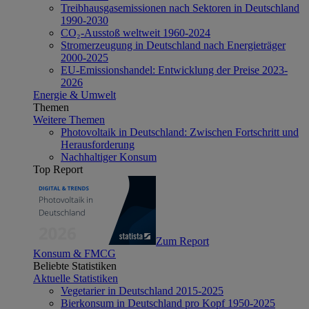
Treibhausgasemissionen nach Sektoren in Deutschland
1990-2030
CO₂-Ausstoß weltweit 1960-2024
Stromerzeugung in Deutschland nach Energieträger
2000-2025
EU-Emissionshandel: Entwicklung der Preise 2023-
2026
Energie & Umwelt
Themen
Weitere Themen
Photovoltaik in Deutschland: Zwischen Fortschritt und
Herausforderung
Nachhaltiger Konsum
Top Report
Zum Report
Konsum & FMCG
Beliebte Statistiken
Aktuelle Statistiken
Vegetarier in Deutschland 2015-2025
Bierkonsum in Deutschland pro Kopf 1950-2025