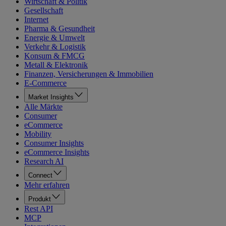
Wirtschaft & Politik
Gesellschaft
Internet
Pharma & Gesundheit
Energie & Umwelt
Verkehr & Logistik
Konsum & FMCG
Metall & Elektronik
Finanzen, Versicherungen & Immobilien
E-Commerce
Market Insights
Alle Märkte
Consumer
eCommerce
Mobility
Consumer Insights
eCommerce Insights
Research AI
Connect
Mehr erfahren
Produkt
Rest API
MCP