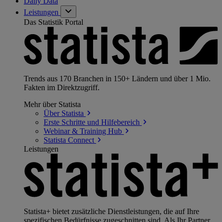
Daily Data
Leistungen
Das Statistik Portal
Trends aus 170 Branchen in 150+ Ländern und über 1 Mio.
Fakten im Direktzugriff.
Mehr über Statista
Über
Statista
Erste Schritte und
Hilfebereich
Webinar & Training
Hub
Statista
Connect
Leistungen
Statista+ bietet zusätzliche Dienstleistungen, die auf Ihre
spezifischen Bedürfnisse zugeschnitten sind. Als Ihr Partner