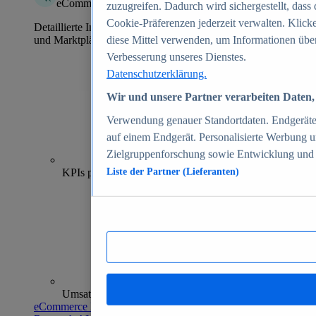
eCommerce Insights
zuzugreifen. Dadurch wird sichergestellt, dass 
Cookie-Präferenzen jederzeit verwalten. Klick
Detaillierte Informationen zu mehr als 39.000 Online-Shops
und Marktplätzen
diese Mittel verwenden, um Informationen über
Verbesserung unseres Dienstes.
Datenschutzerklärung.
Wir und unsere Partner verarbeiten Daten, 
Verwendung genauer Standortdaten. Endgeräteei
auf einem Endgerät. Personalisierte Werbung 
Zielgruppenforschung sowie Entwicklung und
70+
KPIs pro Shop
Liste der Partner (Lieferanten)
Umsatzanalysen und -prognosen
eCommerce Insights entdecken