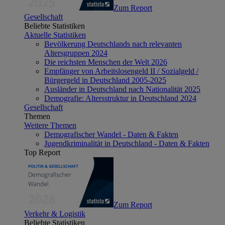
Zum Report
Gesellschaft
Beliebte Statistiken
Aktuelle Statistiken
Bevölkerung Deutschlands nach relevanten
Altersgruppen 2024
Die reichsten Menschen der Welt 2026
Empfänger von Arbeitslosengeld II / Sozialgeld /
Bürgergeld in Deutschland 2005-2025
Ausländer in Deutschland nach Nationalität 2025
Demografie: Altersstruktur in Deutschland 2024
Gesellschaft
Themen
Weitere Themen
Demografischer Wandel - Daten & Fakten
Jugendkriminalität in Deutschland - Daten & Fakten
Top Report
Zum Report
Verkehr & Logistik
Beliebte Statistiken