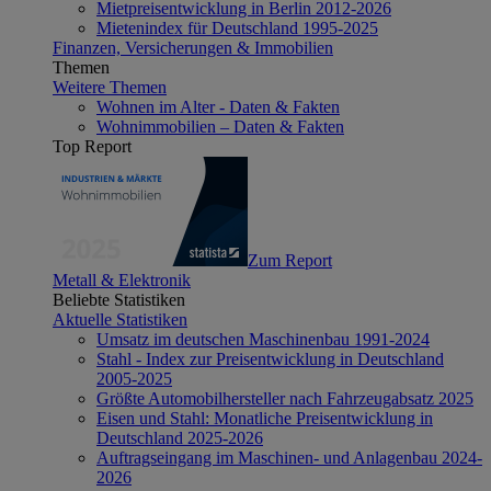
Mietpreisentwicklung in Berlin 2012-2026
Mietenindex für Deutschland 1995-2025
Finanzen, Versicherungen & Immobilien
Themen
Weitere Themen
Wohnen im Alter - Daten & Fakten
Wohnimmobilien – Daten & Fakten
Top Report
Zum Report
Metall & Elektronik
Beliebte Statistiken
Aktuelle Statistiken
Umsatz im deutschen Maschinenbau 1991-2024
Stahl - Index zur Preisentwicklung in Deutschland
2005-2025
Größte Automobilhersteller nach Fahrzeugabsatz 2025
Eisen und Stahl: Monatliche Preisentwicklung in
Deutschland 2025-2026
Auftragseingang im Maschinen- und Anlagenbau 2024-
2026