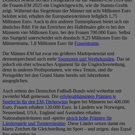
die Frauen-EM 2025 ein Ungleichgewicht, wie die Statista-Grafik
zeigt. Während das Siegerteam der Männer mit acht Millionen Euro
belohnt wird, erhalten die Europameisterinnen lediglich 1,75
Millionen Euro. Auch in den anderen Turnierphasen bietet sich ein
ähnliches Bild: Für das Erreichen des Halbfinales gibt es bei den
Männern vier Millionen Euro, bei den Frauen 700.000 Euro. Selbst
das Startgeld unterscheidet sich drastisch: 9,25 Millionen Euro für
Männerteams, 1,8 Millionen Euro für
Frauenteams
.
Die Männer-EM hat zwar ein größeres Marktpotenzial und
dementsprechend auch mehr
Sponsoren und Werbekunden
. Das ist
jedoch ein eher schwaches Argument für die Ungleichverteilung,
denn in anderen Profisportarten, wie etwa Tennis, sind die
Preisgelder bei den Grand Slams bereits seit Jahrzehnten
ausgeglichen.
Auch seitens des Deutschen Fußball-Bunds wird weiterhin mit
zweierlei Maß gemessen. Die
erfolgsabhängigen Prämien je
Spieler:in für den EM-Titelgewinn
liegen bei Männern bei 400.000
Euro, Frauen erhalten 120.000 Euro. In Ländern wie Norwegen,
Neuseeland, USA, England und Australien erhalten
Nationalspielerinnen und -spieler
gleich hohe Prämien für
Länderspiele und Turniereinsätze
. Diese Länder setzen damit ein
klares Zeichen für Gleichstellung im Sport – und zeigen, dass Equal
Pay umsetzbar ist.