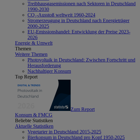
Treibhausgasemissionen nach Sektoren in Deutschland
1990-2030
CO₂-Ausstoß weltweit 1960-2024
Stromerzeugung in Deutschland nach Energieträger
2000-2025
EU-Emissionshandel: Entwicklung der Preise 2023-
2026
Energie & Umwelt
Themen
Weitere Themen
Photovoltaik in Deutschland: Zwischen Fortschritt und
Herausforderung
Nachhaltiger Konsum
Top Report
Zum Report
Konsum & FMCG
Beliebte Statistiken
Aktuelle Statistiken
Vegetarier in Deutschland 2015-2025
Bierkonsum in Deutschland pro Kopf 1950-2025