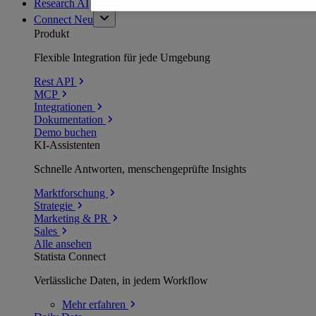
Research AI
Connect
Neu
Produkt
Flexible Integration für jede Umgebung
Rest API
MCP
Integrationen
Dokumentation
Demo buchen
KI-Assistenten
Schnelle Antworten, menschengeprüfte Insights
Marktforschung
Strategie
Marketing & PR
Sales
Alle ansehen
Statista Connect
Verlässliche Daten, in jedem Workflow
Mehr
erfahren