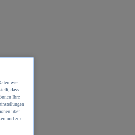
Daten wie
ellt, dass
können Ihre
einstellungen
ionen über
ken und zur