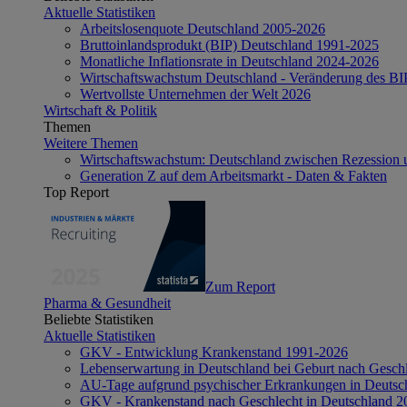
Aktuelle Statistiken
Arbeitslosenquote Deutschland 2005-2026
Bruttoinlandsprodukt (BIP) Deutschland 1991-2025
Monatliche Inflationsrate in Deutschland 2024-2026
Wirtschaftswachstum Deutschland - Veränderung des B
Wertvollste Unternehmen der Welt 2026
Wirtschaft & Politik
Themen
Weitere Themen
Wirtschaftswachstum: Deutschland zwischen Rezession 
Generation Z auf dem Arbeitsmarkt - Daten & Fakten
Top Report
Zum Report
Pharma & Gesundheit
Beliebte Statistiken
Aktuelle Statistiken
GKV - Entwicklung Krankenstand 1991-2026
Lebenserwartung in Deutschland bei Geburt nach Gesch
AU-Tage aufgrund psychischer Erkrankungen in Deutsc
GKV - Krankenstand nach Geschlecht in Deutschland 