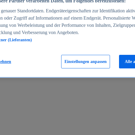
ere Partner verarbeiten Daten, um Folgendes bereitzustellen:
enauer Standortdaten. Endgeräteeigenschaften zur Identifikation aktiv
n oder Zugriff auf Informationen auf einem Endgerät. Personalisierte
sung von Werbeleistung und der Performance von Inhalten, Zielgruppe
cklung und Verbesserung von Angeboten.
tner (Lieferanten)
en 2024
lehnen
Einstellungen anpassen
Alle 
rgeld in Deutschland 2005-2025