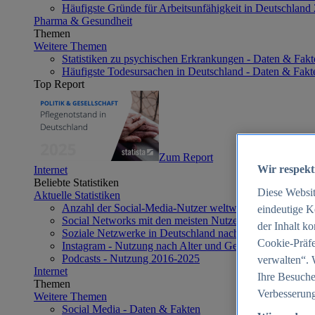
Häufigste Gründe für Arbeitsunfähigkeit in Deutschland
Pharma & Gesundheit
Themen
Weitere Themen
Statistiken zu psychischen Erkrankungen - Daten & Fakt
Häufigste Todesursachen in Deutschland - Daten & Fakt
Top Report
Zum Report
Wir respekt
Internet
Beliebte Statistiken
Diese Websi
Aktuelle Statistiken
Anzahl der Social-Media-Nutzer weltweit 2012-2025
eindeutige K
Social Networks mit den meisten Nutzern weltweit 2025
der Inhalt k
Soziale Netzwerke in Deutschland nach Generationen 2
Cookie-Präfe
Instagram - Nutzung nach Alter und Geschlecht in Deut
Podcasts - Nutzung 2016-2025
verwalten“. 
Internet
Ihre Besuche
Themen
Verbesserung
Weitere Themen
Social Media - Daten & Fakten