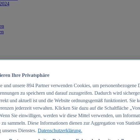
 2024
en
en
ieren Ihre Privatsphäre
te und unsere
894
Partner verwenden Cookies, um personenbezogene 
ennungen zu speichern und darauf zuzugreifen. Dadurch wird sichergest
orrekt und aktuell ist und die Website ordnungsgemäß funktioniert. Sie 
025
renzen jederzeit verwalten. Klicken Sie dazu auf die Schaltfläche „Vor
schland 2025
Wenn Sie einwilligen, werden wir diese Mittel verwenden, um Informat
 zu sammeln. Diese Informationen dienen zur Aggregation von Statisti
 unseres Dienstes.
Datenschutzerklärung.