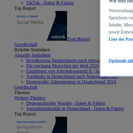
Wir und uns
TikTok - Daten & Fakten
Top Report
Verwendung g
Speichern vo
Inhalte, Mes
sowie Entwi
Zum Report
Liste der Par
Gesellschaft
Beliebte Statistiken
Aktuelle Statistiken
Bevölkerung Deutschlands nach relevanten Altersgrupp
Optionale ab
Die reichsten Menschen der Welt 2026
Empfänger von Arbeitslosengeld II / Sozialgeld / Bürge
Ausländer in Deutschland nach Nationalität 2025
Demografie: Altersstruktur in Deutschland 2024
Gesellschaft
Themen
Weitere Themen
Demografischer Wandel - Daten & Fakten
Jugendkriminalität in Deutschland - Daten & Fakten
Top Report