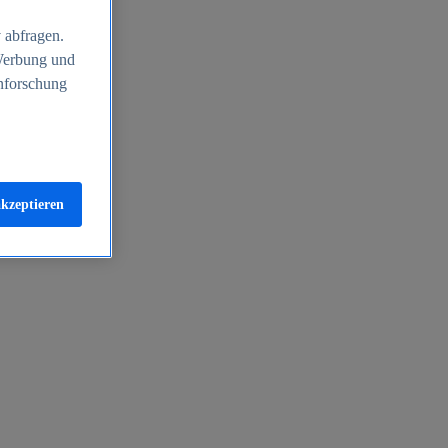
 abfragen.
 Werbung und
nforschung
akzeptieren