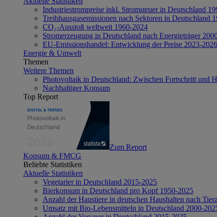
Aktuelle Statistiken
Industriestrompreise inkl. Stromsteuer in Deutschland 1
Treibhausgasemissionen nach Sektoren in Deutschland 
CO₂-Ausstoß weltweit 1960-2024
Stromerzeugung in Deutschland nach Energieträger 200
EU-Emissionshandel: Entwicklung der Preise 2023-202
Energie & Umwelt
Themen
Weitere Themen
Photovoltaik in Deutschland: Zwischen Fortschritt und 
Nachhaltiger Konsum
Top Report
Zum Report
Konsum & FMCG
Beliebte Statistiken
Aktuelle Statistiken
Vegetarier in Deutschland 2015-2025
Bierkonsum in Deutschland pro Kopf 1950-2025
Anzahl der Haustiere in deutschen Haushalten nach Tier
Umsatz mit Bio-Lebensmitteln in Deutschland 2000-202
Anzahl der Veganer in Deutschland 2015-2025