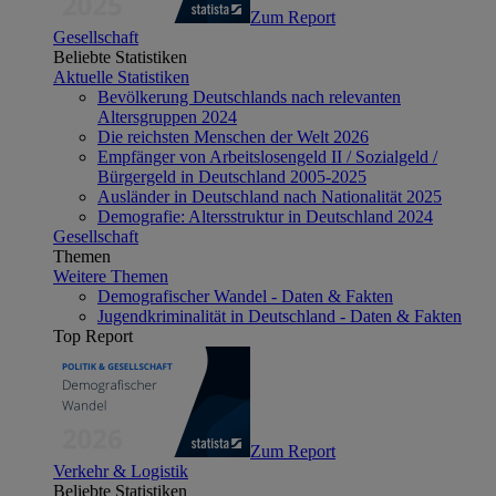
Zum Report
Gesellschaft
Beliebte Statistiken
Aktuelle Statistiken
Bevölkerung Deutschlands nach relevanten
Altersgruppen 2024
Die reichsten Menschen der Welt 2026
Empfänger von Arbeitslosengeld II / Sozialgeld /
Bürgergeld in Deutschland 2005-2025
Ausländer in Deutschland nach Nationalität 2025
Demografie: Altersstruktur in Deutschland 2024
Gesellschaft
Themen
Weitere Themen
Demografischer Wandel - Daten & Fakten
Jugendkriminalität in Deutschland - Daten & Fakten
Top Report
Zum Report
Verkehr & Logistik
Beliebte Statistiken