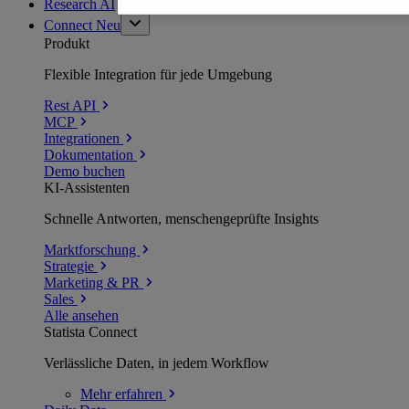
Research AI
Connect
Neu
Produkt
Flexible Integration für jede Umgebung
Rest API
MCP
Integrationen
Dokumentation
Demo buchen
KI-Assistenten
Schnelle Antworten, menschengeprüfte Insights
Marktforschung
Strategie
Marketing & PR
Sales
Alle ansehen
Statista Connect
Verlässliche Daten, in jedem Workflow
Mehr
erfahren