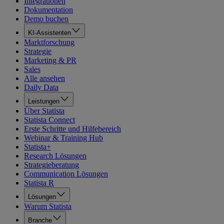
Integrationen
Dokumentation
Demo buchen
KI-Assistenten
Marktforschung
Strategie
Marketing & PR
Sales
Alle ansehen
Daily Data
Leistungen
Über Statista
Statista Connect
Erste Schritte und Hilfebereich
Webinar & Training Hub
Statista+
Research Lösungen
Strategieberatung
Communication Lösungen
Statista R
Lösungen
Warum Statista
Branche