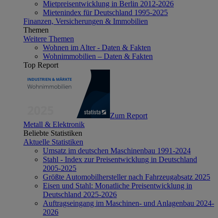
Mietpreisentwicklung in Berlin 2012-2026
Mietenindex für Deutschland 1995-2025
Finanzen, Versicherungen & Immobilien
Themen
Weitere Themen
Wohnen im Alter - Daten & Fakten
Wohnimmobilien – Daten & Fakten
Top Report
Zum Report
Metall & Elektronik
Beliebte Statistiken
Aktuelle Statistiken
Umsatz im deutschen Maschinenbau 1991-2024
Stahl - Index zur Preisentwicklung in Deutschland
2005-2025
Größte Automobilhersteller nach Fahrzeugabsatz 2025
Eisen und Stahl: Monatliche Preisentwicklung in
Deutschland 2025-2026
Auftragseingang im Maschinen- und Anlagenbau 2024-
2026