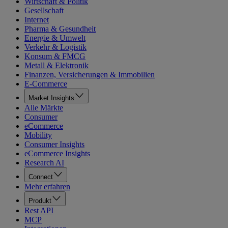
Wirtschaft & Politik
Gesellschaft
Internet
Pharma & Gesundheit
Energie & Umwelt
Verkehr & Logistik
Konsum & FMCG
Metall & Elektronik
Finanzen, Versicherungen & Immobilien
E-Commerce
Market Insights
Alle Märkte
Consumer
eCommerce
Mobility
Consumer Insights
eCommerce Insights
Research AI
Connect
Mehr erfahren
Produkt
Rest API
MCP