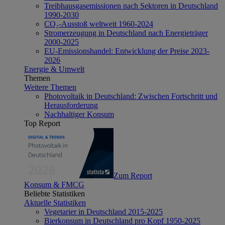
Treibhausgasemissionen nach Sektoren in Deutschland
1990-2030
CO₂-Ausstoß weltweit 1960-2024
Stromerzeugung in Deutschland nach Energieträger
2000-2025
EU-Emissionshandel: Entwicklung der Preise 2023-
2026
Energie & Umwelt
Themen
Weitere Themen
Photovoltaik in Deutschland: Zwischen Fortschritt und
Herausforderung
Nachhaltiger Konsum
Top Report
Zum Report
Konsum & FMCG
Beliebte Statistiken
Aktuelle Statistiken
Vegetarier in Deutschland 2015-2025
Bierkonsum in Deutschland pro Kopf 1950-2025