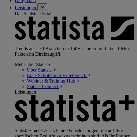
Daily Data
Leistungen
Das Statistik Portal
Trends aus 170 Branchen in 150+ Ländern und über 1 Mio.
Fakten im Direktzugriff.
Mehr über Statista
Über
Statista
Erste Schritte und
Hilfebereich
Webinar & Training
Hub
Statista
Connect
Leistungen
Statista+ bietet zusätzliche Dienstleistungen, die auf Ihre
spezifischen Bedürfnisse zugeschnitten sind. Als Ihr Partner