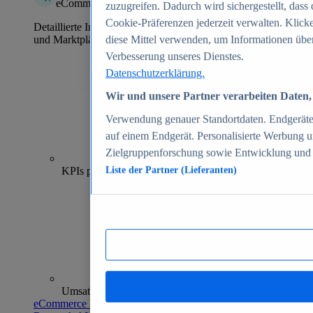
eCommerce Insights
zuzugreifen. Dadurch wird sichergestellt, dass 
Cookie-Präferenzen jederzeit verwalten. Klick
Detaillierte Informationen zu mehr als 39.000 Online-Shops
und Marktplätzen
diese Mittel verwenden, um Informationen über
Verbesserung unseres Dienstes.
Datenschutzerklärung.
Wir und unsere Partner verarbeiten Daten, 
Verwendung genauer Standortdaten. Endgeräteei
auf einem Endgerät. Personalisierte Werbung 
Zielgruppenforschung sowie Entwicklung und
70+
KPIs pro Shop
Liste der Partner (Lieferanten)
Umsatzanalysen und -prognosen
eCommerce Insights entdecken