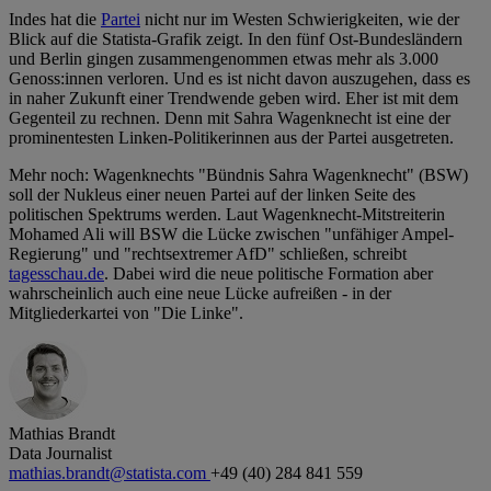
Indes hat die
Partei
nicht nur im Westen Schwierigkeiten, wie der
Blick auf die Statista-Grafik zeigt. In den fünf Ost-Bundesländern
und Berlin gingen zusammengenommen etwas mehr als 3.000
Genoss:innen verloren. Und es ist nicht davon auszugehen, dass es
in naher Zukunft einer Trendwende geben wird. Eher ist mit dem
Gegenteil zu rechnen. Denn mit Sahra Wagenknecht ist eine der
prominentesten Linken-Politikerinnen aus der Partei ausgetreten.
Mehr noch: Wagenknechts "Bündnis Sahra Wagenknecht" (BSW)
soll der Nukleus einer neuen Partei auf der linken Seite des
politischen Spektrums werden. Laut Wagenknecht-Mitstreiterin
Mohamed Ali will BSW die Lücke zwischen "unfähiger Ampel-
Regierung" und "rechtsextremer AfD" schließen, schreibt
tagesschau.de
. Dabei wird die neue politische Formation aber
wahrscheinlich auch eine neue Lücke aufreißen - in der
Mitgliederkartei von "Die Linke".
Mathias Brandt
Data Journalist
mathias.brandt@statista.com
+49 (40) 284 841 559