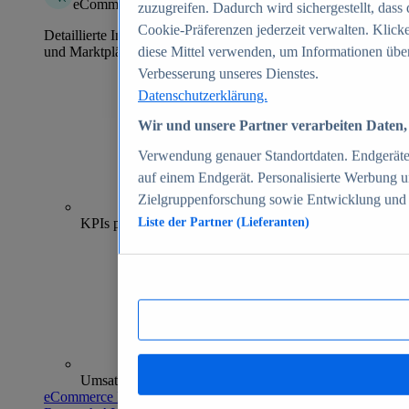
eCommerce Insights
zuzugreifen. Dadurch wird sichergestellt, dass 
Cookie-Präferenzen jederzeit verwalten. Klick
Detaillierte Informationen zu mehr als 39.000 Online-Shops
und Marktplätzen
diese Mittel verwenden, um Informationen über
Verbesserung unseres Dienstes.
Datenschutzerklärung.
Wir und unsere Partner verarbeiten Daten, 
Verwendung genauer Standortdaten. Endgeräteei
auf einem Endgerät. Personalisierte Werbung 
Zielgruppenforschung sowie Entwicklung und
70+
KPIs pro Shop
Liste der Partner (Lieferanten)
Umsatzanalysen und -prognosen
eCommerce Insights entdecken