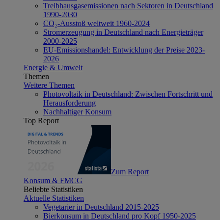
Treibhausgasemissionen nach Sektoren in Deutschland
1990-2030
CO₂-Ausstoß weltweit 1960-2024
Stromerzeugung in Deutschland nach Energieträger
2000-2025
EU-Emissionshandel: Entwicklung der Preise 2023-
2026
Energie & Umwelt
Themen
Weitere Themen
Photovoltaik in Deutschland: Zwischen Fortschritt und
Herausforderung
Nachhaltiger Konsum
Top Report
Zum Report
Konsum & FMCG
Beliebte Statistiken
Aktuelle Statistiken
Vegetarier in Deutschland 2015-2025
Bierkonsum in Deutschland pro Kopf 1950-2025