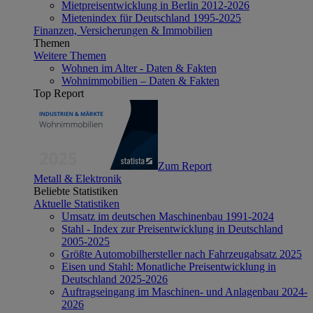
Mietpreisentwicklung in Berlin 2012-2026
Mietenindex für Deutschland 1995-2025
Finanzen, Versicherungen & Immobilien
Themen
Weitere Themen
Wohnen im Alter - Daten & Fakten
Wohnimmobilien – Daten & Fakten
Top Report
Zum Report
Metall & Elektronik
Beliebte Statistiken
Aktuelle Statistiken
Umsatz im deutschen Maschinenbau 1991-2024
Stahl - Index zur Preisentwicklung in Deutschland
2005-2025
Größte Automobilhersteller nach Fahrzeugabsatz 2025
Eisen und Stahl: Monatliche Preisentwicklung in
Deutschland 2025-2026
Auftragseingang im Maschinen- und Anlagenbau 2024-
2026