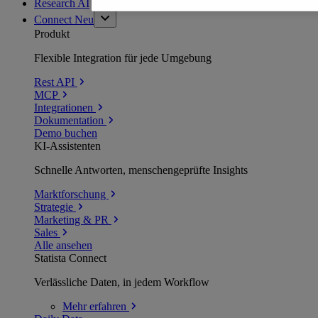
Research AI
Connect
Neu
Produkt
Flexible Integration für jede Umgebung
Rest API
MCP
Integrationen
Dokumentation
Demo buchen
KI-Assistenten
Schnelle Antworten, menschengeprüfte Insights
Marktforschung
Strategie
Marketing & PR
Sales
Alle ansehen
Statista Connect
Verlässliche Daten, in jedem Workflow
Mehr
erfahren