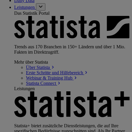
Daily Data
Leistungen
Das Statistik Portal
Trends aus 170 Branchen in 150+ Ländern und über 1 Mio.
Fakten im Direktzugriff.
Mehr über Statista
Über
Statista
Erste Schritte und
Hilfebereich
Webinar & Training
Hub
Statista
Connect
Leistungen
Statista+ bietet zusätzliche Dienstleistungen, die auf Ihre
spezifischen Bedürfnisse zugeschnitten sind. Als Ihr Partner