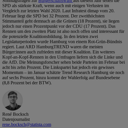
Sonntagsfragen zur
Bürgerschaftswahl
aus diesem Jahr sehen die
SPD als stärkste Kraft, wenn auch mit einigen Verlusten im
Vergleich zur letzten Wahl 2020. Laut Infratest dimap vom 20.
Februar liegt die SPD bei 32 Prozent. Der zweithöchsten
Stimmanteil geht demnach an die Grünen (18 Prozent), sie liegen
jedoch nur einen Prozentpunkt vor der CDU (17 Prozent). Das
Rennen um den zweiten Platz ist also noch offen und interessant für
die potenzielle Koalitionsbildung. In den letzten zwei
Legislaturperioden wurde Hamburg von einem Rot-Grün-Bündnis
regiert. Laut ARD HamburgTREND waren die meisten
Bürger:innen auch zufrieden mit dieser Koalition. Ein weiteres
Kopf-an-Kopf-Rennen in den Umfragen liefern sich die Linke und
die AfD. Die Meinungsforscher sehen beide Parteien im Februar bei
acht bis zehn Prozent. Die Linkspartei hat jedoch ein gewisses
Momentum – im Januar schätzte Trend Research Hamburg sie noch
auf sechs Prozent, hinzu kommt der Wahlerfolg auf Bundesebene
(8,8 Prozent bei der BTW).
René Bocksch
Datenjournalist
rene.bocksch@statista.com