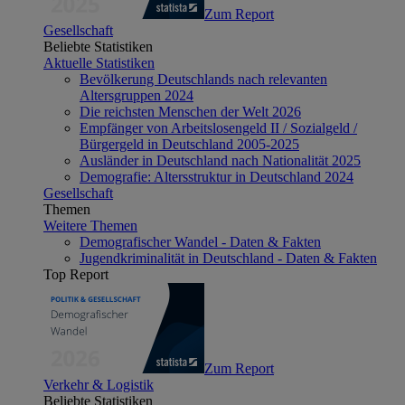
Zum Report
Gesellschaft
Beliebte Statistiken
Aktuelle Statistiken
Bevölkerung Deutschlands nach relevanten
Altersgruppen 2024
Die reichsten Menschen der Welt 2026
Empfänger von Arbeitslosengeld II / Sozialgeld /
Bürgergeld in Deutschland 2005-2025
Ausländer in Deutschland nach Nationalität 2025
Demografie: Altersstruktur in Deutschland 2024
Gesellschaft
Themen
Weitere Themen
Demografischer Wandel - Daten & Fakten
Jugendkriminalität in Deutschland - Daten & Fakten
Top Report
Zum Report
Verkehr & Logistik
Beliebte Statistiken