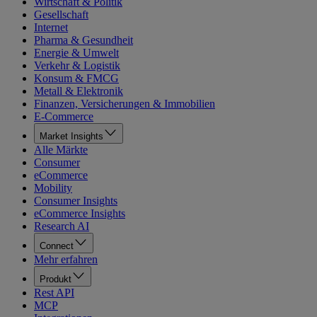
Wirtschaft & Politik
Gesellschaft
Internet
Pharma & Gesundheit
Energie & Umwelt
Verkehr & Logistik
Konsum & FMCG
Metall & Elektronik
Finanzen, Versicherungen & Immobilien
E-Commerce
Market Insights
Alle Märkte
Consumer
eCommerce
Mobility
Consumer Insights
eCommerce Insights
Research AI
Connect
Mehr erfahren
Produkt
Rest API
MCP