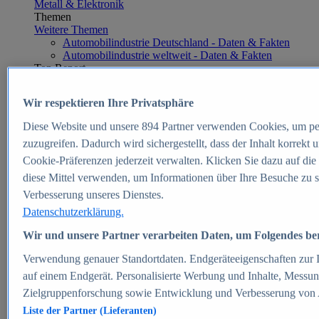
Metall & Elektronik
Themen
Weitere Themen
Automobilindustrie Deutschland - Daten & Fakten
Automobilindustrie weltweit - Daten & Fakten
Top Report
Wir respektieren Ihre Privatsphäre
Diese Website und unsere
894
Partner verwenden Cookies, um pe
Zum Report
zuzugreifen. Dadurch wird sichergestellt, dass der Inhalt korrekt
E-commerce
Cookie-Präferenzen jederzeit verwalten. Klicken Sie dazu auf die
Beliebte Statistiken
diese Mittel verwenden, um Informationen über Ihre Besuche zu s
Aktuelle Statistiken
E-Commerce - Entwicklung des Umsatzes in
Verbesserung unseres Dienstes.
Deutschland 1999-2025
Datenschutzerklärung.
Umsatz von Amazon in Deutschland und weltweit
2010-2025
Wir und unsere Partner verarbeiten Daten, um Folgendes bere
B2C-E-Commerce: Top-50 Online Shops in
Deutschland 2024
Verwendung genauer Standortdaten. Endgeräteeigenschaften zur Id
Marktanteile von Online-Zahlungsverfahren in
auf einem Endgerät. Personalisierte Werbung und Inhalte, Messu
Deutschland 2024
Zielgruppenforschung sowie Entwicklung und Verbesserung von
Umsatzstarke Warengruppen im Online-Handel in
Deutschland 2023-2025
Liste der Partner (Lieferanten)