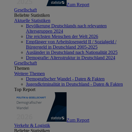
Zum Report
Gesellschaft
Beliebte Statistiken
Aktuelle Statistiken
Bevölkerung Deutschlands nach relevanten
Altersgruppen 2024
Die reichsten Menschen der Welt 2026
Empfänger von Arbeitslosengeld II / Sozialgeld /
Bürgergeld in Deutschland 2005-2025
Ausländer in Deutschland nach Nationalität 2025
Demografie: Altersstruktur in Deutschland 2024
Gesellschaft
Themen
Weitere Themen
Demografischer Wandel - Daten & Fakten
Jugendkriminalität in Deutschland - Daten & Fakten
Top Report
Zum Report
Verkehr & Logistik
Beliebte Statistiken