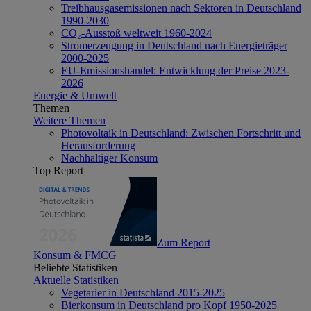
Treibhausgasemissionen nach Sektoren in Deutschland
1990-2030
CO₂-Ausstoß weltweit 1960-2024
Stromerzeugung in Deutschland nach Energieträger
2000-2025
EU-Emissionshandel: Entwicklung der Preise 2023-
2026
Energie & Umwelt
Themen
Weitere Themen
Photovoltaik in Deutschland: Zwischen Fortschritt und
Herausforderung
Nachhaltiger Konsum
Top Report
Zum Report
Konsum & FMCG
Beliebte Statistiken
Aktuelle Statistiken
Vegetarier in Deutschland 2015-2025
Bierkonsum in Deutschland pro Kopf 1950-2025