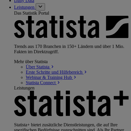
Daily Data
Leistungen
Das Statistik Portal
Trends aus 170 Branchen in 150+ Ländern und über 1 Mio.
Fakten im Direktzugriff.
Mehr über Statista
Über
Statista
Erste Schritte und
Hilfebereich
Webinar & Training
Hub
Statista
Connect
Leistungen
Statista+ bietet zusätzliche Dienstleistungen, die auf Ihre
spezifischen Bedürfnisse zugeschnitten sind. Als Ihr Partner