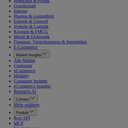
Wirtschaft & Politik
Gesellschaft
Internet
Pharma & Gesundheit
Energie & Umwelt
Verkehr & Logistik
Konsum & FMCG
Metall & Elektronik
Finanzen, Versicherungen & Immobilien
E-Commerce
Market Insights
Alle Märkte
Consumer
eCommerce
Mobility
Consumer Insights
eCommerce Insights
Research AI
Connect
Mehr erfahren
Produkt
Rest API
MCP