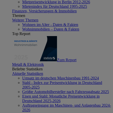
Mietpreisentwicklung in Berlin 2012-2026
Mietenindex für Deutschland 1995-2025
Finanzen, Versicherungen & Immobilien
Themen
Weitere Themen
Wohnen im Alter - Daten & Fakten
Wohnimmobilien – Daten & Fakten
Top Report
Zum Report
Metall & Elektronik
Beliebte Statistiken
Aktuelle Statistiken
Umsatz im deutschen Maschinenbau 1991-2024
Stahl - Index zur Preisentwicklung in Deutschland
2005-2025
Größte Automobilhersteller nach Fahrzeugabsatz 2025
Eisen und Stahl: Monatliche Preisentwicklung in
Deutschland 2025-2026
Auftragseingang im Maschinen- und Anlagenbau 2024-
2026