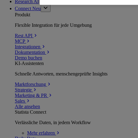
Research AI
Connect
Neu
Produkt
Flexible Integration für jede Umgebung
Rest API
MCP
Integrationen
Dokumentation
Demo buchen
KI-Assistenten
Schnelle Antworten, menschengeprüfte Insights
Marktforschung
Strategie
Marketing & PR
Sales
Alle ansehen
Statista Connect
Verlässliche Daten, in jedem Workflow
Mehr
erfahren