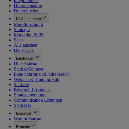
Integrationen
Dokumentation
Demo buchen
KI-Assistenten
Marktforschung
Strategie
Marketing & PR
Sales
Alle ansehen
Daily Data
Leistungen
Über Statista
Statista Connect
Erste Schritte und Hilfebereich
Webinar & Training Hub
Statista+
Research Lösungen
Strategieberatung
Communication Lösungen
Statista R
Lösungen
Warum Statista
Branche