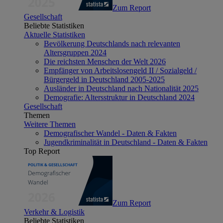
Zum Report
Gesellschaft
Beliebte Statistiken
Aktuelle Statistiken
Bevölkerung Deutschlands nach relevanten
Altersgruppen 2024
Die reichsten Menschen der Welt 2026
Empfänger von Arbeitslosengeld II / Sozialgeld /
Bürgergeld in Deutschland 2005-2025
Ausländer in Deutschland nach Nationalität 2025
Demografie: Altersstruktur in Deutschland 2024
Gesellschaft
Themen
Weitere Themen
Demografischer Wandel - Daten & Fakten
Jugendkriminalität in Deutschland - Daten & Fakten
Top Report
Zum Report
Verkehr & Logistik
Beliebte Statistiken