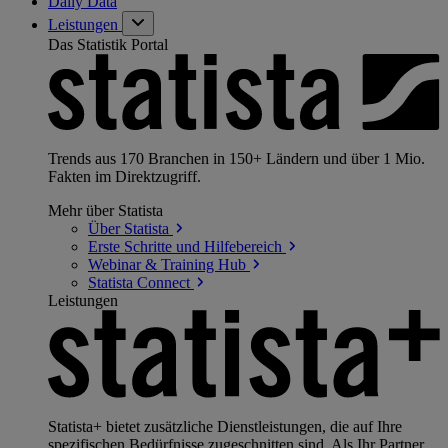
Daily Data
Leistungen
Das Statistik Portal
Trends aus 170 Branchen in 150+ Ländern und über 1 Mio.
Fakten im Direktzugriff.
Mehr über Statista
Über
Statista
Erste Schritte und
Hilfebereich
Webinar & Training
Hub
Statista
Connect
Leistungen
Statista+ bietet zusätzliche Dienstleistungen, die auf Ihre
spezifischen Bedürfnisse zugeschnitten sind. Als Ihr Partner