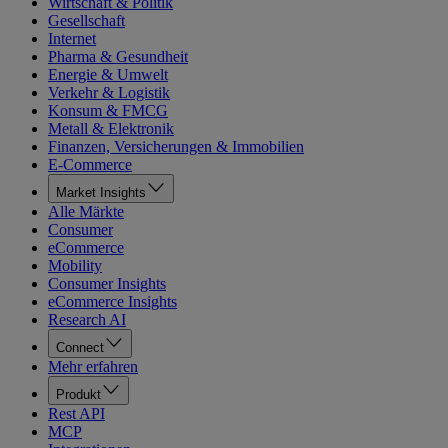
Wirtschaft & Politik
Gesellschaft
Internet
Pharma & Gesundheit
Energie & Umwelt
Verkehr & Logistik
Konsum & FMCG
Metall & Elektronik
Finanzen, Versicherungen & Immobilien
E-Commerce
Market Insights
Alle Märkte
Consumer
eCommerce
Mobility
Consumer Insights
eCommerce Insights
Research AI
Connect
Mehr erfahren
Produkt
Rest API
MCP