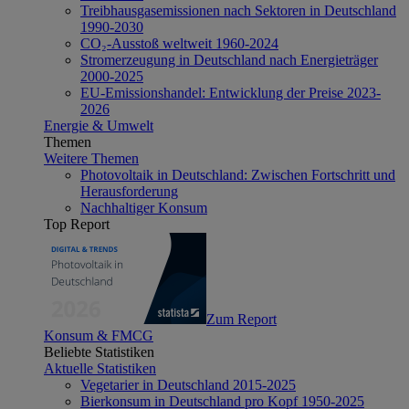
Treibhausgasemissionen nach Sektoren in Deutschland
1990-2030
CO₂-Ausstoß weltweit 1960-2024
Stromerzeugung in Deutschland nach Energieträger
2000-2025
EU-Emissionshandel: Entwicklung der Preise 2023-
2026
Energie & Umwelt
Themen
Weitere Themen
Photovoltaik in Deutschland: Zwischen Fortschritt und
Herausforderung
Nachhaltiger Konsum
Top Report
Zum Report
Konsum & FMCG
Beliebte Statistiken
Aktuelle Statistiken
Vegetarier in Deutschland 2015-2025
Bierkonsum in Deutschland pro Kopf 1950-2025