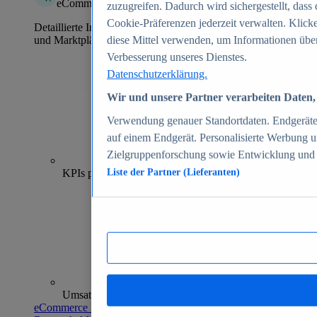
eCommerce Insights
zuzugreifen. Dadurch wird sichergestellt, dass 
Cookie-Präferenzen jederzeit verwalten. Klick
Detaillierte Informationen zu mehr als 39.000 Online-Shops
und Marktplätzen
diese Mittel verwenden, um Informationen über
Verbesserung unseres Dienstes.
Datenschutzerklärung.
Wir und unsere Partner verarbeiten Daten, 
Verwendung genauer Standortdaten. Endgeräteei
auf einem Endgerät. Personalisierte Werbung 
Zielgruppenforschung sowie Entwicklung und
70+
KPIs pro Shop
Liste der Partner (Lieferanten)
Umsatzanalysen und -prognosen
eCommerce Insights entdecken