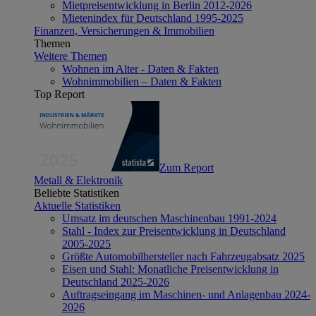
Mietpreisentwicklung in Berlin 2012-2026
Mietenindex für Deutschland 1995-2025
Finanzen, Versicherungen & Immobilien
Themen
Weitere Themen
Wohnen im Alter - Daten & Fakten
Wohnimmobilien – Daten & Fakten
Top Report
Zum Report
Metall & Elektronik
Beliebte Statistiken
Aktuelle Statistiken
Umsatz im deutschen Maschinenbau 1991-2024
Stahl - Index zur Preisentwicklung in Deutschland
2005-2025
Größte Automobilhersteller nach Fahrzeugabsatz 2025
Eisen und Stahl: Monatliche Preisentwicklung in
Deutschland 2025-2026
Auftragseingang im Maschinen- und Anlagenbau 2024-
2026