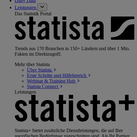
Daily Data
Leistungen
Das Statistik Portal
Trends aus 170 Branchen in 150+ Ländern und über 1 Mio.
Fakten im Direktzugriff.
Mehr über Statista
Über
Statista
Erste Schritte und
Hilfebereich
Webinar & Training
Hub
Statista
Connect
Leistungen
Statista+ bietet zusätzliche Dienstleistungen, die auf Ihre
spezifischen Bedürfnisse zugeschnitten sind. Als Ihr Partner