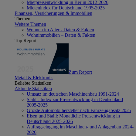
Mietpreisentwicklung in Berlin 2012-2026
Mietenindex für Deutschland 1995-2025
Finanzen, Versicherungen & Immobilien
Themen
Weitere Themen
Wohnen im Alter - Daten & Fakten
Wohnimmobilien – Daten & Fakten
Top Report
Zum Report
Metall & Elektronik
Beliebte Statistiken
Aktuelle Statistiken
Umsatz im deutschen Maschinenbau 1991-2024
Stahl - Index zur Preisentwicklung in Deutschland
2005-2025
Größte Automobilhersteller nach Fahrzeugabsatz 2025
Eisen und Stahl: Monatliche Preisentwicklung in
Deutschland 2025-2026
Auftragseingang im Maschinen- und Anlagenbau 2024-
2026