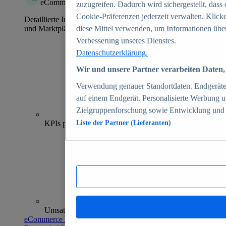
eCommerce Insights
zuzugreifen. Dadurch wird sichergestellt, dass 
Cookie-Präferenzen jederzeit verwalten. Klick
Detaillierte Informationen zu mehr als 39.000 Online-Shops
und Marktplätzen
diese Mittel verwenden, um Informationen über
Verbesserung unseres Dienstes.
Datenschutzerklärung.
Wir und unsere Partner verarbeiten Daten, 
Verwendung genauer Standortdaten. Endgeräteei
auf einem Endgerät. Personalisierte Werbung 
Zielgruppenforschung sowie Entwicklung und
70+
KPIs pro Shop
Liste der Partner (Lieferanten)
Umsatzanalysen und -prognosen
eCommerce Insights entdecken