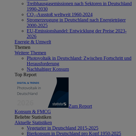
Treibhausgasemissionen nach Sektoren in Deutschland
1990-2030
CO₂-Ausstoß weltweit 1960-2024
Stromerzeugung in Deutschland nach Energieträger
2000-2025
EU-Emissionshandel: Entwicklung der Preise 2023-
2026
Energie & Umwelt
Themen
Weitere Themen
Photovoltaik in Deutschland: Zwischen Fortschritt und
Herausforderung
Nachhaltiger Konsum
Top Report
Zum Report
Konsum & FMCG
Beliebte Statistiken
Aktuelle Statistiken
Vegetarier in Deutschland 2015-2025
Bierkonsum in Deutschland pro Kopf 1950-2025