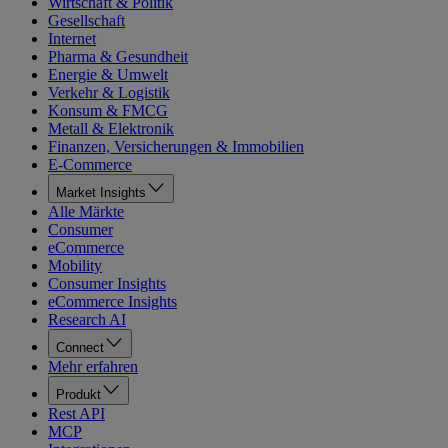
Wirtschaft & Politik
Gesellschaft
Internet
Pharma & Gesundheit
Energie & Umwelt
Verkehr & Logistik
Konsum & FMCG
Metall & Elektronik
Finanzen, Versicherungen & Immobilien
E-Commerce
Market Insights
Alle Märkte
Consumer
eCommerce
Mobility
Consumer Insights
eCommerce Insights
Research AI
Connect
Mehr erfahren
Produkt
Rest API
MCP