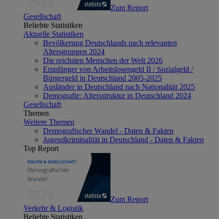
Zum Report
Gesellschaft
Beliebte Statistiken
Aktuelle Statistiken
Bevölkerung Deutschlands nach relevanten
Altersgruppen 2024
Die reichsten Menschen der Welt 2026
Empfänger von Arbeitslosengeld II / Sozialgeld /
Bürgergeld in Deutschland 2005-2025
Ausländer in Deutschland nach Nationalität 2025
Demografie: Altersstruktur in Deutschland 2024
Gesellschaft
Themen
Weitere Themen
Demografischer Wandel - Daten & Fakten
Jugendkriminalität in Deutschland - Daten & Fakten
Top Report
Zum Report
Verkehr & Logistik
Beliebte Statistiken