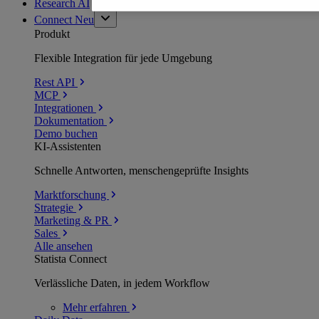
Research AI
Connect
Neu
Produkt
Flexible Integration für jede Umgebung
Rest API
MCP
Integrationen
Dokumentation
Demo buchen
KI-Assistenten
Schnelle Antworten, menschengeprüfte Insights
Marktforschung
Strategie
Marketing & PR
Sales
Alle ansehen
Statista Connect
Verlässliche Daten, in jedem Workflow
Mehr
erfahren