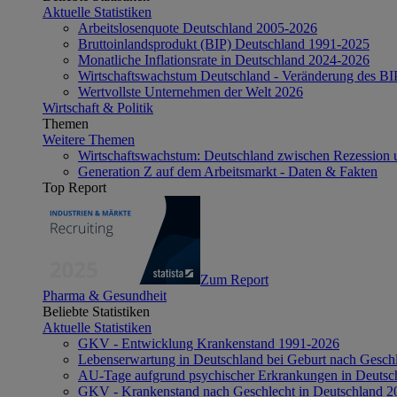
Aktuelle Statistiken
Arbeitslosenquote Deutschland 2005-2026
Bruttoinlandsprodukt (BIP) Deutschland 1991-2025
Monatliche Inflationsrate in Deutschland 2024-2026
Wirtschaftswachstum Deutschland - Veränderung des B
Wertvollste Unternehmen der Welt 2026
Wirtschaft & Politik
Themen
Weitere Themen
Wirtschaftswachstum: Deutschland zwischen Rezession 
Generation Z auf dem Arbeitsmarkt - Daten & Fakten
Top Report
Zum Report
Pharma & Gesundheit
Beliebte Statistiken
Aktuelle Statistiken
GKV - Entwicklung Krankenstand 1991-2026
Lebenserwartung in Deutschland bei Geburt nach Gesch
AU-Tage aufgrund psychischer Erkrankungen in Deutsc
GKV - Krankenstand nach Geschlecht in Deutschland 