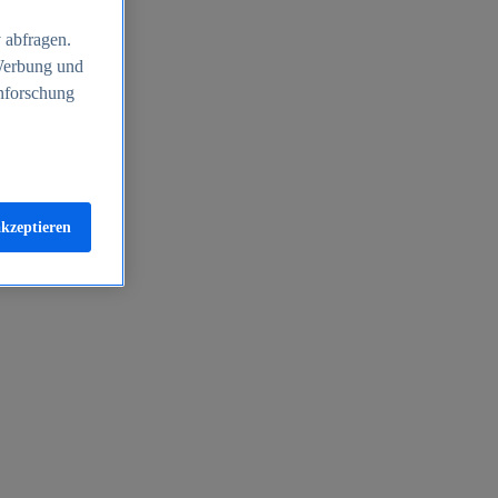
 abfragen.
 Werbung und
nforschung
akzeptieren