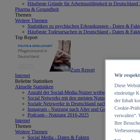
Häufigste Gründe für Arbeitsunfähigkeit in Deutschland
Pharma & Gesundheit
Themen
Weitere Themen
Statistiken zu psychischen Erkrankungen - Daten & Fakt
Häufigste Todesursachen in Deutschland - Daten & Fakt
Top Report
Zum Report
Wir respekt
Internet
Beliebte Statistiken
Diese Websi
Aktuelle Statistiken
Anzahl der Social-Media-Nutzer weltweit 2012-2025
eindeutige K
Social Networks mit den meisten Nutzern weltweit 2025
der Inhalt k
Soziale Netzwerke in Deutschland nach Generationen 2
Cookie-Präfe
Instagram - Nutzung nach Alter und Geschlecht in Deut
Podcasts - Nutzung 2016-2025
verwalten“. 
Internet
Ihre Besuche
Themen
Verbesserung
Weitere Themen
Social Media - Daten & Fakten