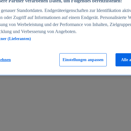
ere Partner verarbeiten Daten, um Folgendes bereitzustellen:
enauer Standortdaten. Endgeräteeigenschaften zur Identifikation aktiv
n oder Zugriff auf Informationen auf einem Endgerät. Personalisierte
sung von Werbeleistung und der Performance von Inhalten, Zielgruppe
cklung und Verbesserung von Angeboten.
tner (Lieferanten)
en 2024
lehnen
Einstellungen anpassen
Alle 
rgeld in Deutschland 2005-2025