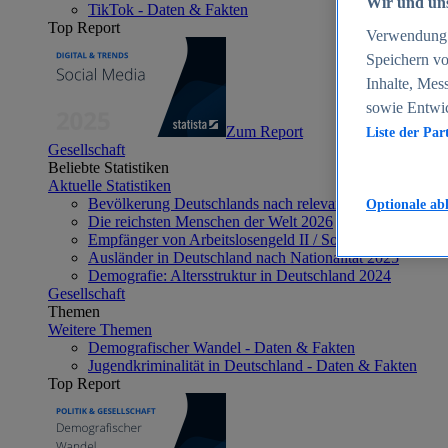
Wir und uns
TikTok - Daten & Fakten
Top Report
Verwendung g
Speichern vo
Inhalte, Mes
sowie Entwi
Zum Report
Liste der Par
Gesellschaft
Beliebte Statistiken
Aktuelle Statistiken
Bevölkerung Deutschlands nach relevanten Altersgrupp
Optionale ab
Die reichsten Menschen der Welt 2026
Empfänger von Arbeitslosengeld II / Sozialgeld / Bürge
Ausländer in Deutschland nach Nationalität 2025
Demografie: Altersstruktur in Deutschland 2024
Gesellschaft
Themen
Weitere Themen
Demografischer Wandel - Daten & Fakten
Jugendkriminalität in Deutschland - Daten & Fakten
Top Report