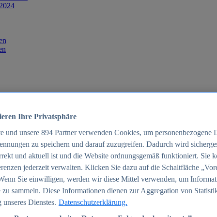
 2024
en
en
ieren Ihre Privatsphäre
te und unsere
894
Partner verwenden Cookies, um personenbezogene 
ennungen zu speichern und darauf zuzugreifen. Dadurch wird sichergest
orrekt und aktuell ist und die Website ordnungsgemäß funktioniert. Sie 
025
renzen jederzeit verwalten. Klicken Sie dazu auf die Schaltfläche „Vor
schland 2025
Wenn Sie einwilligen, werden wir diese Mittel verwenden, um Informat
 zu sammeln. Diese Informationen dienen zur Aggregation von Statisti
 unseres Dienstes.
Datenschutzerklärung.