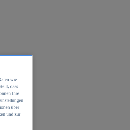
Daten wie
ellt, dass
können Ihre
einstellungen
ionen über
ken und zur