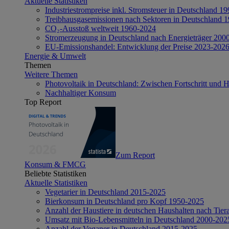
Aktuelle Statistiken
Industriestrompreise inkl. Stromsteuer in Deutschland 1
Treibhausgasemissionen nach Sektoren in Deutschland 
CO₂-Ausstoß weltweit 1960-2024
Stromerzeugung in Deutschland nach Energieträger 200
EU-Emissionshandel: Entwicklung der Preise 2023-202
Energie & Umwelt
Themen
Weitere Themen
Photovoltaik in Deutschland: Zwischen Fortschritt und 
Nachhaltiger Konsum
Top Report
Zum Report
Konsum & FMCG
Beliebte Statistiken
Aktuelle Statistiken
Vegetarier in Deutschland 2015-2025
Bierkonsum in Deutschland pro Kopf 1950-2025
Anzahl der Haustiere in deutschen Haushalten nach Tier
Umsatz mit Bio-Lebensmitteln in Deutschland 2000-202
Anzahl der Veganer in Deutschland 2015-2025