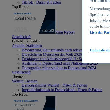
Wir und uns
TikTok - Daten & Fakten
Top Report
Verwendung g
Speichern vo
Inhalte, Mes
sowie Entwi
Zum Report
Liste der Par
Gesellschaft
Beliebte Statistiken
Aktuelle Statistiken
Bevölkerung Deutschlands nach relevanten Altersgrupp
Optionale ab
Die reichsten Menschen der Welt 2026
Empfänger von Arbeitslosengeld II / Sozialgeld / Bürge
Ausländer in Deutschland nach Nationalität 2025
Demografie: Altersstruktur in Deutschland 2024
Gesellschaft
Themen
Weitere Themen
Demografischer Wandel - Daten & Fakten
Jugendkriminalität in Deutschland - Daten & Fakten
Top Report