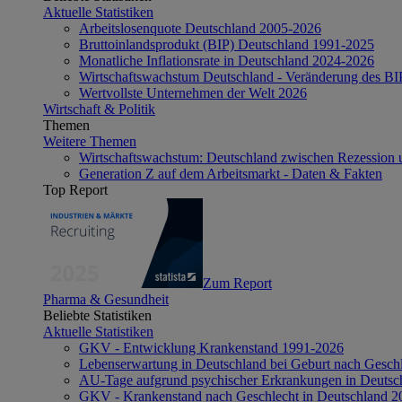
Aktuelle Statistiken
Arbeitslosenquote Deutschland 2005-2026
Bruttoinlandsprodukt (BIP) Deutschland 1991-2025
Monatliche Inflationsrate in Deutschland 2024-2026
Wirtschaftswachstum Deutschland - Veränderung des B
Wertvollste Unternehmen der Welt 2026
Wirtschaft & Politik
Themen
Weitere Themen
Wirtschaftswachstum: Deutschland zwischen Rezession 
Generation Z auf dem Arbeitsmarkt - Daten & Fakten
Top Report
Zum Report
Pharma & Gesundheit
Beliebte Statistiken
Aktuelle Statistiken
GKV - Entwicklung Krankenstand 1991-2026
Lebenserwartung in Deutschland bei Geburt nach Gesch
AU-Tage aufgrund psychischer Erkrankungen in Deutsc
GKV - Krankenstand nach Geschlecht in Deutschland 