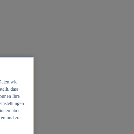
Daten wie
ellt, dass
können Ihre
einstellungen
ionen über
ken und zur