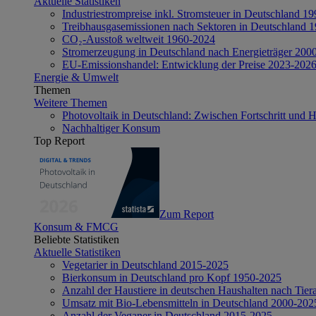
Aktuelle Statistiken
Industriestrompreise inkl. Stromsteuer in Deutschland 1
Treibhausgasemissionen nach Sektoren in Deutschland 
CO₂-Ausstoß weltweit 1960-2024
Stromerzeugung in Deutschland nach Energieträger 200
EU-Emissionshandel: Entwicklung der Preise 2023-202
Energie & Umwelt
Themen
Weitere Themen
Photovoltaik in Deutschland: Zwischen Fortschritt und 
Nachhaltiger Konsum
Top Report
Zum Report
Konsum & FMCG
Beliebte Statistiken
Aktuelle Statistiken
Vegetarier in Deutschland 2015-2025
Bierkonsum in Deutschland pro Kopf 1950-2025
Anzahl der Haustiere in deutschen Haushalten nach Tier
Umsatz mit Bio-Lebensmitteln in Deutschland 2000-202
Anzahl der Veganer in Deutschland 2015-2025