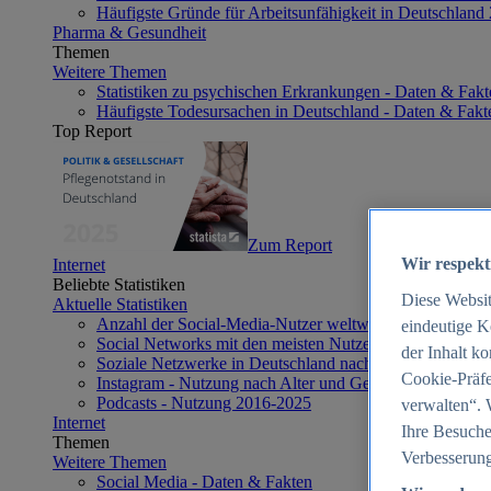
Häufigste Gründe für Arbeitsunfähigkeit in Deutschland
Pharma & Gesundheit
Themen
Weitere Themen
Statistiken zu psychischen Erkrankungen - Daten & Fakt
Häufigste Todesursachen in Deutschland - Daten & Fakt
Top Report
Zum Report
Wir respekt
Internet
Beliebte Statistiken
Diese Websi
Aktuelle Statistiken
Anzahl der Social-Media-Nutzer weltweit 2012-2025
eindeutige K
Social Networks mit den meisten Nutzern weltweit 2025
der Inhalt k
Soziale Netzwerke in Deutschland nach Generationen 2
Cookie-Präfe
Instagram - Nutzung nach Alter und Geschlecht in Deut
Podcasts - Nutzung 2016-2025
verwalten“. 
Internet
Ihre Besuche
Themen
Verbesserung
Weitere Themen
Social Media - Daten & Fakten