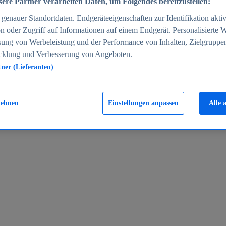
ere Partner verarbeiten Daten, um Folgendes bereitzustellen:
enauer Standortdaten. Endgeräteeigenschaften zur Identifikation aktiv
n oder Zugriff auf Informationen auf einem Endgerät. Personalisierte
sung von Werbeleistung und der Performance von Inhalten, Zielgruppe
cklung und Verbesserung von Angeboten.
tner (Lieferanten)
en 2024
lehnen
Einstellungen anpassen
Alle 
rgeld in Deutschland 2005-2025