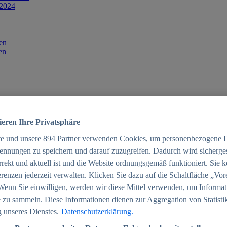
 2024
en
en
ieren Ihre Privatsphäre
te und unsere
894
Partner verwenden Cookies, um personenbezogene 
ennungen zu speichern und darauf zuzugreifen. Dadurch wird sichergest
orrekt und aktuell ist und die Website ordnungsgemäß funktioniert. Sie 
025
renzen jederzeit verwalten. Klicken Sie dazu auf die Schaltfläche „Vor
schland 2025
Wenn Sie einwilligen, werden wir diese Mittel verwenden, um Informat
 zu sammeln. Diese Informationen dienen zur Aggregation von Statisti
 unseres Dienstes.
Datenschutzerklärung.