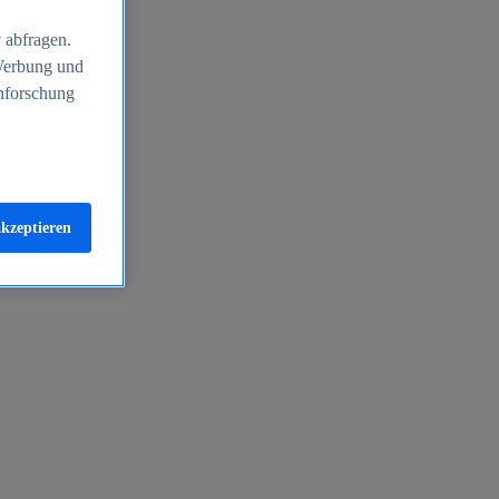
 abfragen.
 Werbung und
nforschung
akzeptieren