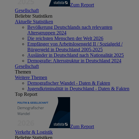
Zum Report
Gesellschaft
Beliebte Statistiken
Aktuelle Statistiken
Bevölkerung Deutschlands nach relevanten
Altersgruppen 2024
Die reichsten Menschen der Welt 2026
Empfänger von Arbeitslosengeld II / Sozialgeld /
Bürgergeld in Deutschland 2005-2025
Ausländer in Deutschland nach Nationalität 2025
Demografie: Altersstruktur in Deutschland 2024
Gesellschaft
Themen
Weitere Themen
Demografischer Wandel - Daten & Fakten
Jugendkriminalität in Deutschland - Daten & Fakten
Top Report
Zum Report
Verkehr & Logistik
Beliebte Statistiken