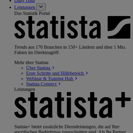
Daily Data
Leistungen
Das Statistik Portal
Trends aus 170 Branchen in 150+ Ländern und über 1 Mio.
Fakten im Direktzugriff.
Mehr über Statista
Über
Statista
Erste Schritte und
Hilfebereich
Webinar & Training
Hub
Statista
Connect
Leistungen
Statista+ bietet zusätzliche Dienstleistungen, die auf Ihre
spezifischen Bedürfnisse zugeschnitten sind. Als Ihr Partner