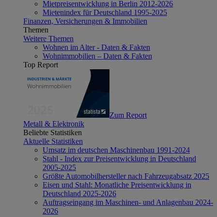
Mietpreisentwicklung in Berlin 2012-2026
Mietenindex für Deutschland 1995-2025
Finanzen, Versicherungen & Immobilien
Themen
Weitere Themen
Wohnen im Alter - Daten & Fakten
Wohnimmobilien – Daten & Fakten
Top Report
Zum Report
Metall & Elektronik
Beliebte Statistiken
Aktuelle Statistiken
Umsatz im deutschen Maschinenbau 1991-2024
Stahl - Index zur Preisentwicklung in Deutschland
2005-2025
Größte Automobilhersteller nach Fahrzeugabsatz 2025
Eisen und Stahl: Monatliche Preisentwicklung in
Deutschland 2025-2026
Auftragseingang im Maschinen- und Anlagenbau 2024-
2026