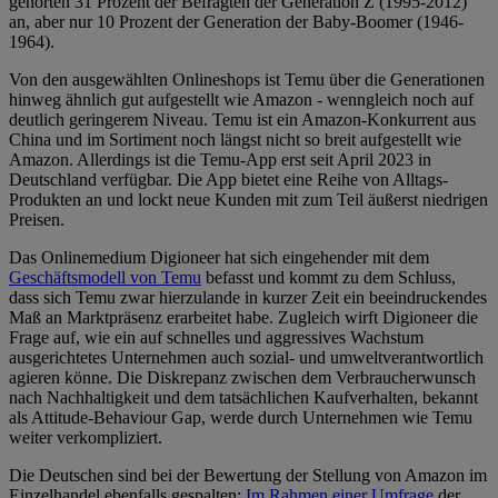
gehörten 31 Prozent der Befragten der Generation Z (1995-2012)
an, aber nur 10 Prozent der Generation der Baby-Boomer (1946-
1964).
Von den ausgewählten Onlineshops ist Temu über die Generationen
hinweg ähnlich gut aufgestellt wie Amazon - wenngleich noch auf
deutlich geringerem Niveau. Temu ist ein Amazon-Konkurrent aus
China und im Sortiment noch längst nicht so breit aufgestellt wie
Amazon. Allerdings ist die Temu-App erst seit April 2023 in
Deutschland verfügbar. Die App bietet eine Reihe von Alltags-
Produkten an und lockt neue Kunden mit zum Teil äußerst niedrigen
Preisen.
Das Onlinemedium Digioneer hat sich eingehender mit dem
Geschäftsmodell von Temu
befasst und kommt zu dem Schluss,
dass sich Temu zwar hierzulande in kurzer Zeit ein beeindruckendes
Maß an Marktpräsenz erarbeitet habe. Zugleich wirft Digioneer die
Frage auf, wie ein auf schnelles und aggressives Wachstum
ausgerichtetes Unternehmen auch sozial- und umweltverantwortlich
agieren könne. Die Diskrepanz zwischen dem Verbraucherwunsch
nach Nachhaltigkeit und dem tatsächlichen Kaufverhalten, bekannt
als Attitude-Behaviour Gap, werde durch Unternehmen wie Temu
weiter verkompliziert.
Die Deutschen sind bei der Bewertung der Stellung von Amazon im
Einzelhandel ebenfalls gespalten:
Im Rahmen einer Umfrage
der