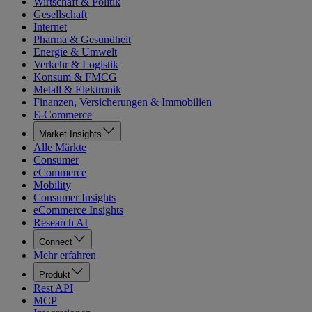
Wirtschaft & Politik
Gesellschaft
Internet
Pharma & Gesundheit
Energie & Umwelt
Verkehr & Logistik
Konsum & FMCG
Metall & Elektronik
Finanzen, Versicherungen & Immobilien
E-Commerce
Market Insights
Alle Märkte
Consumer
eCommerce
Mobility
Consumer Insights
eCommerce Insights
Research AI
Connect
Mehr erfahren
Produkt
Rest API
MCP