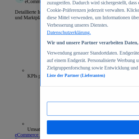
eCommerce Insights
zuzugreifen. Dadurch wird sichergestellt, dass 
Cookie-Präferenzen jederzeit verwalten. Klick
Detaillierte Informationen zu mehr als 39.000 Online-Shops
und Marktplätzen
diese Mittel verwenden, um Informationen über
Verbesserung unseres Dienstes.
Datenschutzerklärung.
Wir und unsere Partner verarbeiten Daten, 
Verwendung genauer Standortdaten. Endgeräteei
auf einem Endgerät. Personalisierte Werbung 
Zielgruppenforschung sowie Entwicklung und
70+
KPIs pro Shop
Liste der Partner (Lieferanten)
Umsatzanalysen und -prognosen
eCommerce Insights entdecken