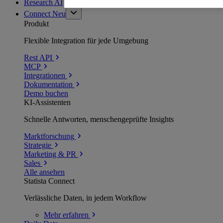
Research AI
Connect
Neu
Produkt
Flexible Integration für jede Umgebung
Rest API
MCP
Integrationen
Dokumentation
Demo buchen
KI-Assistenten
Schnelle Antworten, menschengeprüfte Insights
Marktforschung
Strategie
Marketing & PR
Sales
Alle ansehen
Statista Connect
Verlässliche Daten, in jedem Workflow
Mehr
erfahren