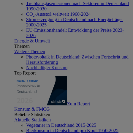
Treibhausgasemissionen nach Sektoren in Deutschland
1990-2030
CO₂-Ausstoß weltweit 1960-2024
Stromerzeugung in Deutschland nach Energieträger
2000-2025
EU-Emissionshandel: Entwicklung der Preise 2023-
2026
Energie & Umwelt
Themen
Weitere Themen
Photovoltaik in Deutschland: Zwischen Fortschritt und
Herausforderung
Nachhaltiger Konsum
Top Report
Zum Report
Konsum & FMCG
Beliebte Statistiken
Aktuelle Statistiken
Vegetarier in Deutschland 2015-2025
Bierkonsum in Deutschland pro Kopf 1950-2025