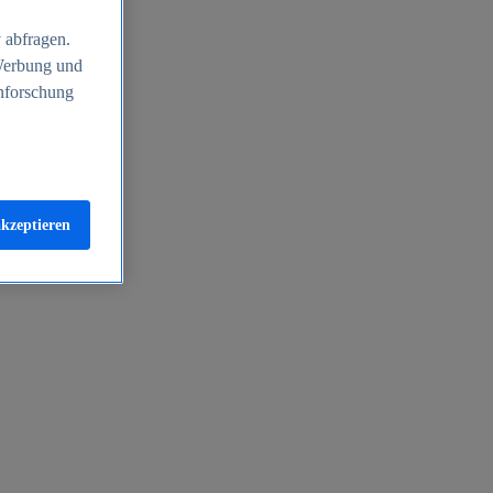
 abfragen.
 Werbung und
nforschung
akzeptieren