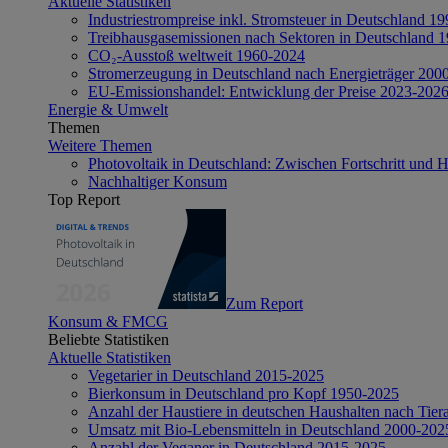
Aktuelle Statistiken
Industriestrompreise inkl. Stromsteuer in Deutschland 1
Treibhausgasemissionen nach Sektoren in Deutschland 
CO₂-Ausstoß weltweit 1960-2024
Stromerzeugung in Deutschland nach Energieträger 200
EU-Emissionshandel: Entwicklung der Preise 2023-202
Energie & Umwelt
Themen
Weitere Themen
Photovoltaik in Deutschland: Zwischen Fortschritt und 
Nachhaltiger Konsum
Top Report
Zum Report
Konsum & FMCG
Beliebte Statistiken
Aktuelle Statistiken
Vegetarier in Deutschland 2015-2025
Bierkonsum in Deutschland pro Kopf 1950-2025
Anzahl der Haustiere in deutschen Haushalten nach Tier
Umsatz mit Bio-Lebensmitteln in Deutschland 2000-202
Anzahl der Veganer in Deutschland 2015-2025