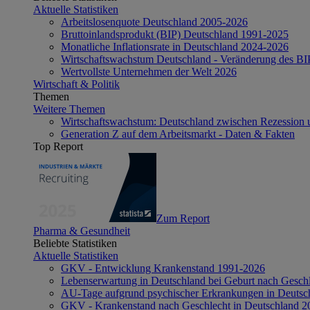
Aktuelle Statistiken
Arbeitslosenquote Deutschland 2005-2026
Bruttoinlandsprodukt (BIP) Deutschland 1991-2025
Monatliche Inflationsrate in Deutschland 2024-2026
Wirtschaftswachstum Deutschland - Veränderung des B
Wertvollste Unternehmen der Welt 2026
Wirtschaft & Politik
Themen
Weitere Themen
Wirtschaftswachstum: Deutschland zwischen Rezession 
Generation Z auf dem Arbeitsmarkt - Daten & Fakten
Top Report
Zum Report
Pharma & Gesundheit
Beliebte Statistiken
Aktuelle Statistiken
GKV - Entwicklung Krankenstand 1991-2026
Lebenserwartung in Deutschland bei Geburt nach Gesch
AU-Tage aufgrund psychischer Erkrankungen in Deutsc
GKV - Krankenstand nach Geschlecht in Deutschland 