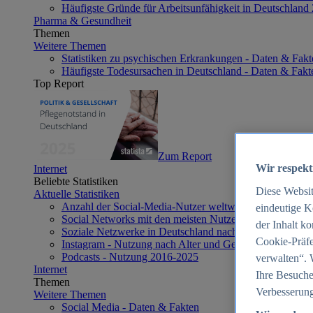
Häufigste Gründe für Arbeitsunfähigkeit in Deutschland
Pharma & Gesundheit
Themen
Weitere Themen
Statistiken zu psychischen Erkrankungen - Daten & Fakt
Häufigste Todesursachen in Deutschland - Daten & Fakt
Top Report
Zum Report
Wir respekt
Internet
Beliebte Statistiken
Diese Websi
Aktuelle Statistiken
Anzahl der Social-Media-Nutzer weltweit 2012-2025
eindeutige K
Social Networks mit den meisten Nutzern weltweit 2025
der Inhalt k
Soziale Netzwerke in Deutschland nach Generationen 2
Cookie-Präfe
Instagram - Nutzung nach Alter und Geschlecht in Deut
Podcasts - Nutzung 2016-2025
verwalten“. 
Internet
Ihre Besuche
Themen
Verbesserung
Weitere Themen
Social Media - Daten & Fakten