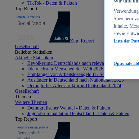
Wir und uns
TikTok - Daten & Fakten
Top Report
Verwendung g
Speichern vo
Inhalte, Mes
sowie Entwi
Zum Report
Liste der Par
Gesellschaft
Beliebte Statistiken
Aktuelle Statistiken
Bevölkerung Deutschlands nach relevanten Altersgrupp
Optionale ab
Die reichsten Menschen der Welt 2026
Empfänger von Arbeitslosengeld II / Sozialgeld / Bürge
Ausländer in Deutschland nach Nationalität 2025
Demografie: Altersstruktur in Deutschland 2024
Gesellschaft
Themen
Weitere Themen
Demografischer Wandel - Daten & Fakten
Jugendkriminalität in Deutschland - Daten & Fakten
Top Report