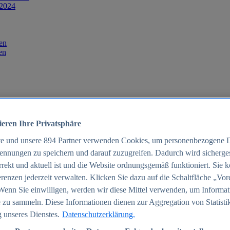
 2024
en
en
ieren Ihre Privatsphäre
te und unsere
894
Partner verwenden Cookies, um personenbezogene 
ennungen zu speichern und darauf zuzugreifen. Dadurch wird sichergest
orrekt und aktuell ist und die Website ordnungsgemäß funktioniert. Sie 
025
renzen jederzeit verwalten. Klicken Sie dazu auf die Schaltfläche „Vor
schland 2025
Wenn Sie einwilligen, werden wir diese Mittel verwenden, um Informat
 zu sammeln. Diese Informationen dienen zur Aggregation von Statisti
 unseres Dienstes.
Datenschutzerklärung.