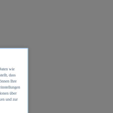
Daten wie
ellt, dass
können Ihre
einstellungen
ionen über
ken und zur