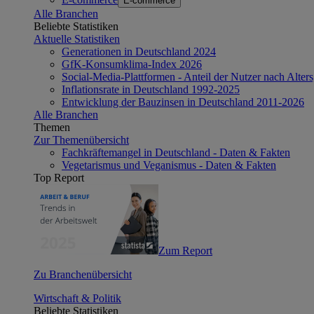
E-commerce
Alle Branchen
Beliebte Statistiken
Aktuelle Statistiken
Generationen in Deutschland 2024
GfK-Konsumklima-Index 2026
Social-Media-Plattformen - Anteil der Nutzer nach Alte
Inflationsrate in Deutschland 1992-2025
Entwicklung der Bauzinsen in Deutschland 2011-2026
Alle Branchen
Themen
Zur Themenübersicht
Fachkräftemangel in Deutschland - Daten & Fakten
Vegetarismus und Veganismus - Daten & Fakten
Top Report
Zum Report
Zu Branchenübersicht
Wirtschaft & Politik
Beliebte Statistiken