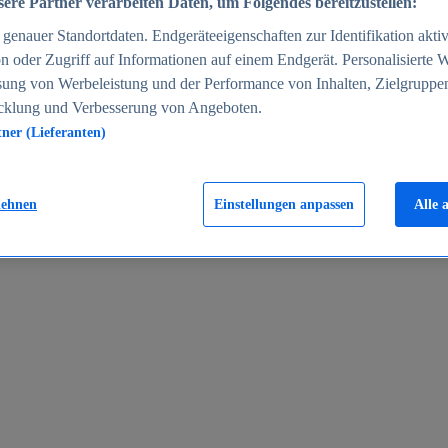
ere Partner verarbeiten Daten, um Folgendes bereitzustellen:
enauer Standortdaten. Endgeräteeigenschaften zur Identifikation aktiv
n oder Zugriff auf Informationen auf einem Endgerät. Personalisierte
sung von Werbeleistung und der Performance von Inhalten, Zielgruppe
cklung und Verbesserung von Angeboten.
tner (Lieferanten)
en 2024
lehnen
Einstellungen anpassen
Alle 
rgeld in Deutschland 2005-2025