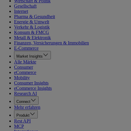
Wirtschaft & Politik
Gesellschaft
Internet
Pharma & Gesundheit
Energie & Umwelt
Verkehr & Logistik
Konsum & FMCG
Metall & Elektronik
Finanzen, Versicherungen & Immobilien
E-Commerce
Market Insights
Alle Märkte
Consumer
eCommerce
Mobility
Consumer Insights
eCommerce Insights
Research AI
Connect
Mehr erfahren
Produkt
Rest API
MCP