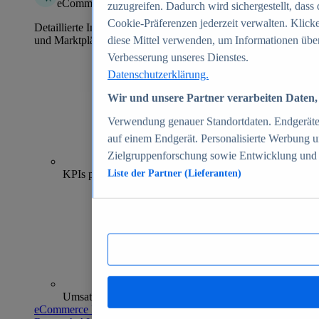
eCommerce Insights
zuzugreifen. Dadurch wird sichergestellt, dass 
Cookie-Präferenzen jederzeit verwalten. Klick
Detaillierte Informationen zu mehr als 39.000 Online-Shops
und Marktplätzen
diese Mittel verwenden, um Informationen über
Verbesserung unseres Dienstes.
Datenschutzerklärung.
Wir und unsere Partner verarbeiten Daten, 
Verwendung genauer Standortdaten. Endgeräteei
auf einem Endgerät. Personalisierte Werbung 
Zielgruppenforschung sowie Entwicklung und
70+
KPIs pro Shop
Liste der Partner (Lieferanten)
Umsatzanalysen und -prognosen
eCommerce Insights entdecken