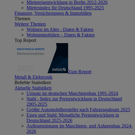
Mietpreisentwicklung in Berlin 2012-2026
Mietenindex für Deutschland 1995-2025
Finanzen, Versicherungen & Immobilien
Themen
Weitere Themen
Wohnen im Alter - Daten & Fakten
Wohnimmobilien – Daten & Fakten
Top Report
Zum Report
Metall & Elektronik
Beliebte Statistiken
Aktuelle Statistiken
Umsatz im deutschen Maschinenbau 1991-2024
Stahl - Index zur Preisentwicklung in Deutschland
2005-2025
Größte Automobilhersteller nach Fahrzeugabsatz 2025
Eisen und Stahl: Monatliche Preisentwicklung in
Deutschland 2025-2026
Auftragseingang im Maschinen- und Anlagenbau 2024-
2026