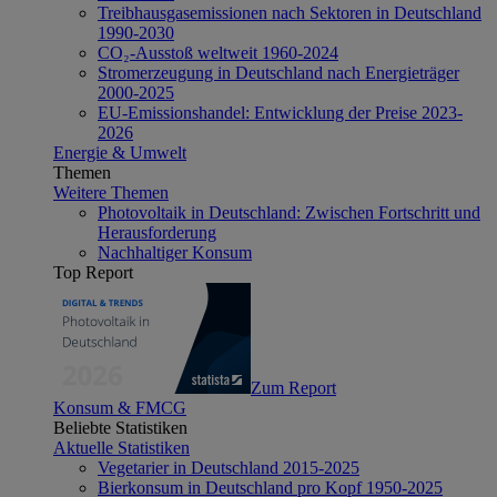
Treibhausgasemissionen nach Sektoren in Deutschland
1990-2030
CO₂-Ausstoß weltweit 1960-2024
Stromerzeugung in Deutschland nach Energieträger
2000-2025
EU-Emissionshandel: Entwicklung der Preise 2023-
2026
Energie & Umwelt
Themen
Weitere Themen
Photovoltaik in Deutschland: Zwischen Fortschritt und
Herausforderung
Nachhaltiger Konsum
Top Report
Zum Report
Konsum & FMCG
Beliebte Statistiken
Aktuelle Statistiken
Vegetarier in Deutschland 2015-2025
Bierkonsum in Deutschland pro Kopf 1950-2025