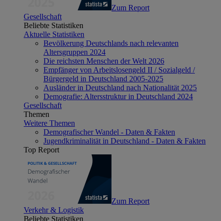
Zum Report
Gesellschaft
Beliebte Statistiken
Aktuelle Statistiken
Bevölkerung Deutschlands nach relevanten
Altersgruppen 2024
Die reichsten Menschen der Welt 2026
Empfänger von Arbeitslosengeld II / Sozialgeld /
Bürgergeld in Deutschland 2005-2025
Ausländer in Deutschland nach Nationalität 2025
Demografie: Altersstruktur in Deutschland 2024
Gesellschaft
Themen
Weitere Themen
Demografischer Wandel - Daten & Fakten
Jugendkriminalität in Deutschland - Daten & Fakten
Top Report
Zum Report
Verkehr & Logistik
Beliebte Statistiken