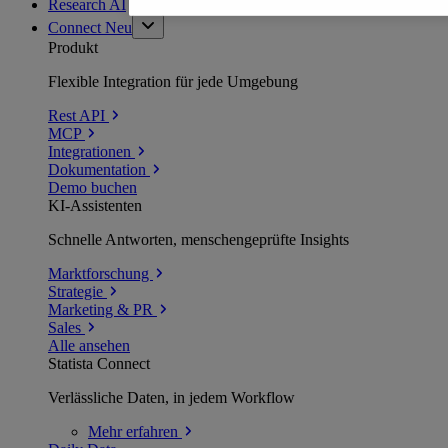
Research AI
Connect
Neu
Produkt
Flexible Integration für jede Umgebung
Rest API
MCP
Integrationen
Dokumentation
Demo buchen
KI-Assistenten
Schnelle Antworten, menschengeprüfte Insights
Marktforschung
Strategie
Marketing & PR
Sales
Alle ansehen
Statista Connect
Verlässliche Daten, in jedem Workflow
Mehr
erfahren