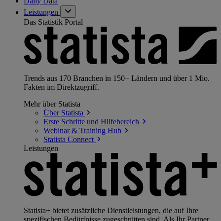
Daily Data
Leistungen
Das Statistik Portal
Trends aus 170 Branchen in 150+ Ländern und über 1 Mio.
Fakten im Direktzugriff.
Mehr über Statista
Über
Statista
Erste Schritte und
Hilfebereich
Webinar & Training
Hub
Statista
Connect
Leistungen
Statista+ bietet zusätzliche Dienstleistungen, die auf Ihre
spezifischen Bedürfnisse zugeschnitten sind. Als Ihr Partner