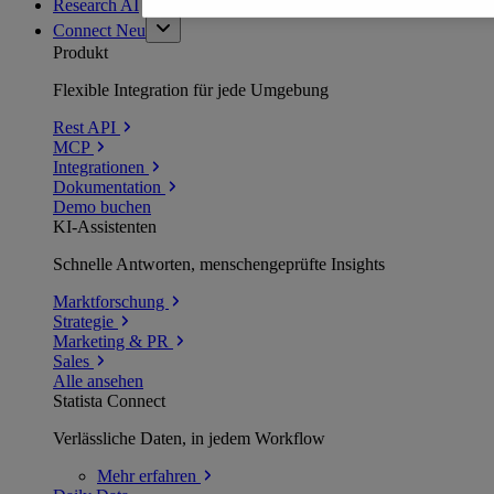
Research AI
Connect
Neu
Produkt
Flexible Integration für jede Umgebung
Rest API
MCP
Integrationen
Dokumentation
Demo buchen
KI-Assistenten
Schnelle Antworten, menschengeprüfte Insights
Marktforschung
Strategie
Marketing & PR
Sales
Alle ansehen
Statista Connect
Verlässliche Daten, in jedem Workflow
Mehr
erfahren