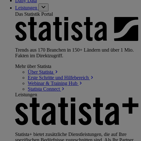
Daily Data
Leistungen
Das Statistik Portal
Trends aus 170 Branchen in 150+ Ländern und über 1 Mio.
Fakten im Direktzugriff.
Mehr über Statista
Über
Statista
Erste Schritte und
Hilfebereich
Webinar & Training
Hub
Statista
Connect
Leistungen
Statista+ bietet zusätzliche Dienstleistungen, die auf Ihre
spezifischen Bedürfnisse zugeschnitten sind. Als Ihr Partner