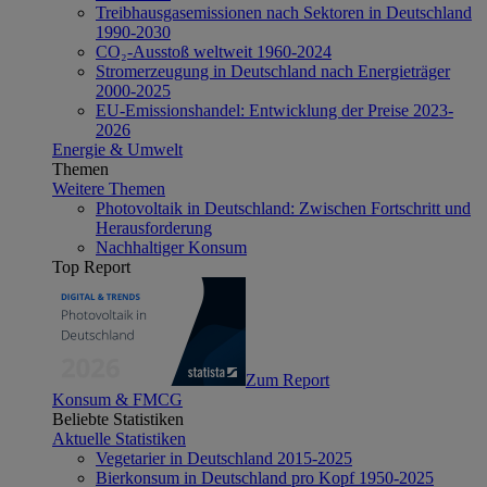
Treibhausgasemissionen nach Sektoren in Deutschland
1990-2030
CO₂-Ausstoß weltweit 1960-2024
Stromerzeugung in Deutschland nach Energieträger
2000-2025
EU-Emissionshandel: Entwicklung der Preise 2023-
2026
Energie & Umwelt
Themen
Weitere Themen
Photovoltaik in Deutschland: Zwischen Fortschritt und
Herausforderung
Nachhaltiger Konsum
Top Report
Zum Report
Konsum & FMCG
Beliebte Statistiken
Aktuelle Statistiken
Vegetarier in Deutschland 2015-2025
Bierkonsum in Deutschland pro Kopf 1950-2025