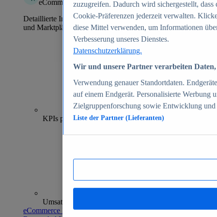
eCommerce Insights
zuzugreifen. Dadurch wird sichergestellt, dass 
Cookie-Präferenzen jederzeit verwalten. Klick
Detaillierte Informationen zu mehr als 39.000 Online-Shops
und Marktplätzen
diese Mittel verwenden, um Informationen über
Verbesserung unseres Dienstes.
Datenschutzerklärung.
Wir und unsere Partner verarbeiten Daten, 
Verwendung genauer Standortdaten. Endgeräteei
auf einem Endgerät. Personalisierte Werbung 
Zielgruppenforschung sowie Entwicklung und
70+
KPIs pro Shop
Liste der Partner (Lieferanten)
Umsatzanalysen und -prognosen
eCommerce Insights entdecken