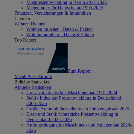
Mietpreisentwicklung in Berlin 2012-2026
Mietenindex für Deutschland 1995-2025
Finanzen, Versicherungen & Immobilien
Themen
Weitere Themen
Wohnen im Alter - Daten & Fakten
Wohnimmobilien – Daten & Fakten
Top Report
Zum Report
Metall & Elektronik
Beliebte Statistiken
Aktuelle Statistiken
Umsatz im deutschen Maschinenbau 1991-2024
Stahl - Index zur Preisentwicklung in Deutschland
2005-2025
Größte Automobilhersteller nach Fahrzeugabsatz 2025
Eisen und Stahl: Monatliche Preisentwicklung in
Deutschland 2025-2026
Auftragseingang im Maschinen- und Anlagenbau 2024-
2026