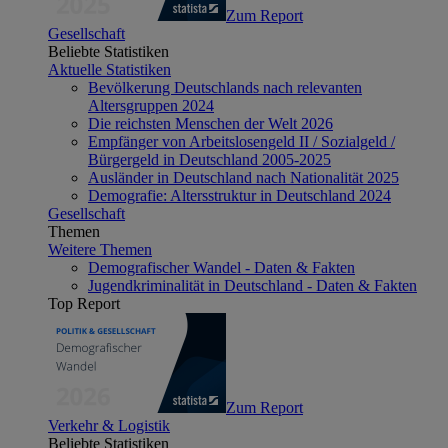
Zum Report
Gesellschaft
Beliebte Statistiken
Aktuelle Statistiken
Bevölkerung Deutschlands nach relevanten
Altersgruppen 2024
Die reichsten Menschen der Welt 2026
Empfänger von Arbeitslosengeld II / Sozialgeld /
Bürgergeld in Deutschland 2005-2025
Ausländer in Deutschland nach Nationalität 2025
Demografie: Altersstruktur in Deutschland 2024
Gesellschaft
Themen
Weitere Themen
Demografischer Wandel - Daten & Fakten
Jugendkriminalität in Deutschland - Daten & Fakten
Top Report
Zum Report
Verkehr & Logistik
Beliebte Statistiken