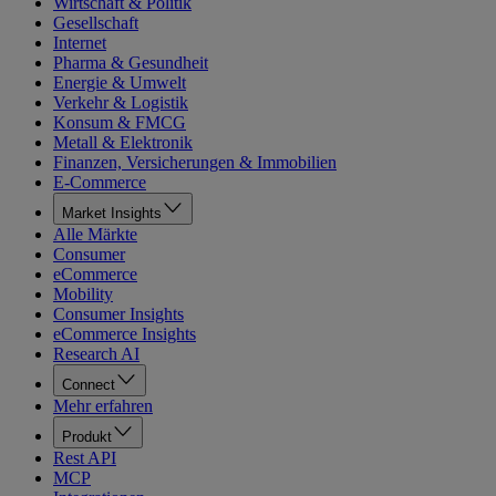
Wirtschaft & Politik
Gesellschaft
Internet
Pharma & Gesundheit
Energie & Umwelt
Verkehr & Logistik
Konsum & FMCG
Metall & Elektronik
Finanzen, Versicherungen & Immobilien
E-Commerce
Market Insights
Alle Märkte
Consumer
eCommerce
Mobility
Consumer Insights
eCommerce Insights
Research AI
Connect
Mehr erfahren
Produkt
Rest API
MCP