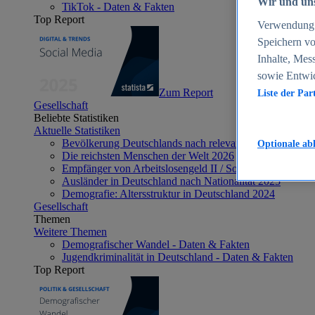
Wir und uns
TikTok - Daten & Fakten
Top Report
Verwendung g
Speichern vo
Inhalte, Mes
sowie Entwi
Zum Report
Liste der Par
Gesellschaft
Beliebte Statistiken
Aktuelle Statistiken
Bevölkerung Deutschlands nach relevanten Altersgrupp
Optionale ab
Die reichsten Menschen der Welt 2026
Empfänger von Arbeitslosengeld II / Sozialgeld / Bürge
Ausländer in Deutschland nach Nationalität 2025
Demografie: Altersstruktur in Deutschland 2024
Gesellschaft
Themen
Weitere Themen
Demografischer Wandel - Daten & Fakten
Jugendkriminalität in Deutschland - Daten & Fakten
Top Report