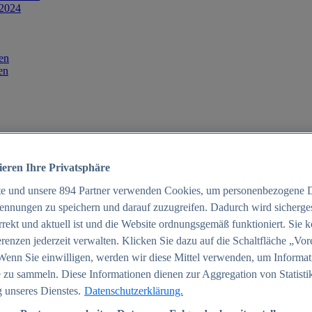
 2024
en
en
ieren Ihre Privatsphäre
te und unsere
894
Partner verwenden Cookies, um personenbezogene 
ennungen zu speichern und darauf zuzugreifen. Dadurch wird sichergest
orrekt und aktuell ist und die Website ordnungsgemäß funktioniert. Sie 
025
renzen jederzeit verwalten. Klicken Sie dazu auf die Schaltfläche „Vor
schland 2025
Wenn Sie einwilligen, werden wir diese Mittel verwenden, um Informat
 zu sammeln. Diese Informationen dienen zur Aggregation von Statisti
 unseres Dienstes.
Datenschutzerklärung.