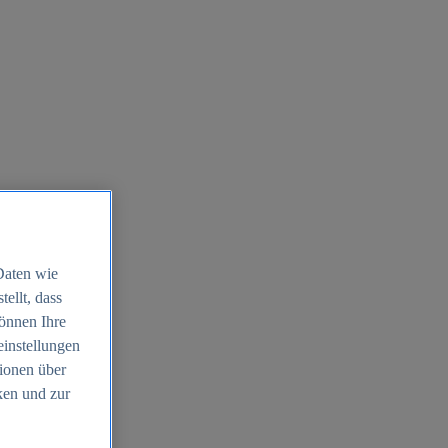
Daten wie
ellt, dass
können Ihre
einstellungen
ionen über
ken und zur