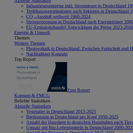
Aktuelle Statistiken
Industriestrompreise inkl. Stromsteuer in Deutschland 1
Treibhausgasemissionen nach Sektoren in Deutschland 
CO₂-Ausstoß weltweit 1960-2024
Stromerzeugung in Deutschland nach Energieträger 200
EU-Emissionshandel: Entwicklung der Preise 2023-202
Energie & Umwelt
Themen
Weitere Themen
Photovoltaik in Deutschland: Zwischen Fortschritt und 
Nachhaltiger Konsum
Top Report
Zum Report
Konsum & FMCG
Beliebte Statistiken
Aktuelle Statistiken
Vegetarier in Deutschland 2015-2025
Bierkonsum in Deutschland pro Kopf 1950-2025
Anzahl der Haustiere in deutschen Haushalten nach Tier
Umsatz mit Bio-Lebensmitteln in Deutschland 2000-202
Anzahl der Veganer in Deutschland 2015-2025