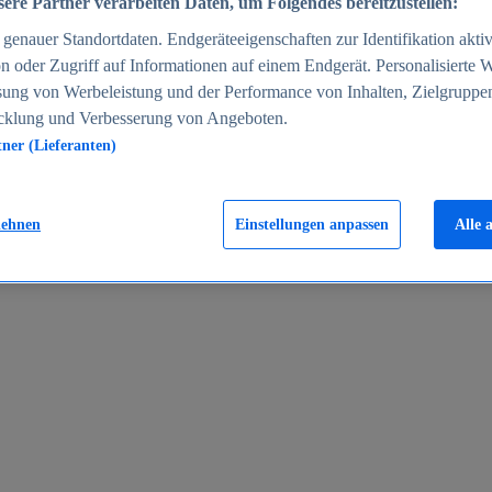
ere Partner verarbeiten Daten, um Folgendes bereitzustellen:
enauer Standortdaten. Endgeräteeigenschaften zur Identifikation aktiv
n oder Zugriff auf Informationen auf einem Endgerät. Personalisierte
sung von Werbeleistung und der Performance von Inhalten, Zielgruppe
cklung und Verbesserung von Angeboten.
tner (Lieferanten)
en 2024
lehnen
Einstellungen anpassen
Alle 
rgeld in Deutschland 2005-2025