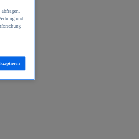
 abfragen.
 Werbung und
nforschung
akzeptieren