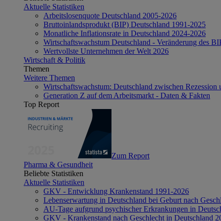
Aktuelle Statistiken
Arbeitslosenquote Deutschland 2005-2026
Bruttoinlandsprodukt (BIP) Deutschland 1991-2025
Monatliche Inflationsrate in Deutschland 2024-2026
Wirtschaftswachstum Deutschland - Veränderung des B
Wertvollste Unternehmen der Welt 2026
Wirtschaft & Politik
Themen
Weitere Themen
Wirtschaftswachstum: Deutschland zwischen Rezession 
Generation Z auf dem Arbeitsmarkt - Daten & Fakten
Top Report
Zum Report
Pharma & Gesundheit
Beliebte Statistiken
Aktuelle Statistiken
GKV - Entwicklung Krankenstand 1991-2026
Lebenserwartung in Deutschland bei Geburt nach Gesch
AU-Tage aufgrund psychischer Erkrankungen in Deutsc
GKV - Krankenstand nach Geschlecht in Deutschland 