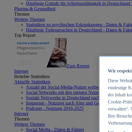
Häufigste Gründe für Arbeitsunfähigkeit in Deutschland
Pharma & Gesundheit
Themen
Weitere Themen
Statistiken zu psychischen Erkrankungen - Daten & Fakt
Häufigste Todesursachen in Deutschland - Daten & Fakt
Top Report
Zum Report
Wir respekt
Internet
Beliebte Statistiken
Diese Websi
Aktuelle Statistiken
Anzahl der Social-Media-Nutzer weltweit 2012-2025
eindeutige K
Social Networks mit den meisten Nutzern weltweit 2025
der Inhalt k
Soziale Netzwerke in Deutschland nach Generationen 2
Cookie-Präfe
Instagram - Nutzung nach Alter und Geschlecht in Deut
Podcasts - Nutzung 2016-2025
verwalten“. 
Internet
Ihre Besuche
Themen
Verbesserung
Weitere Themen
Social Media - Daten & Fakten