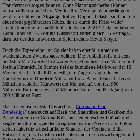
Transfermarkt sorgen können. Ohne Planungssicherheit können
wirtschaftlich schwächere Vereine ihre Verträge nicht verlängern,
wodurch zahlreiche Abgänge drohen. Doppelt belastet sind hier die
akut abstiegsgefährdeten Klubs, da sie durch die Krise weder
sportlich noch wirtschaftlich für die Saison 2021/22 planen können.
Beim Tabellen-16. Fortuna Düsseldorf enden gleich 16 Verträge,
darunter der des umworbenen Spielmachers Kevin Stöger.
Doch die Topvereine und Spieler haben ebenfalls unter der
wochenlangen Zwangspause gelitten. Die Fußballprofis mit dem
höchsten Marktwertverlust waren Serge Gnabry, Timo Werner und
Joshua Kimmich. In Summe fiel der kumulierte Marktwert der 18
Vereine der 1. Fußball-Bundesliga im Zuge des sportlichen
Lockdowns um Hunderte Millionen Euro. Allein beim FC Bayern
München sank der Marktwert der Mannschaft von fast 950
Millionen Euro auf etwa 750 Millionen Euro – ein Rückgang von
200 Millionen Euro.
Das kostenlose Statista DossierPlus "
Corona und die
Bundesliga
" untersucht auf Basis von Statistiken und Grafiken die
Auswirkungen der Corona-Krise auf den deutschen Fußball und
zeigt eine Chronologie der Ereignisse bis zum Neustart. Im Fokus
stehen dabei die wirtschaftliche Situation der Vereine und die
Entwicklung des Transfermarkts, aber auch die Auswirkungen und