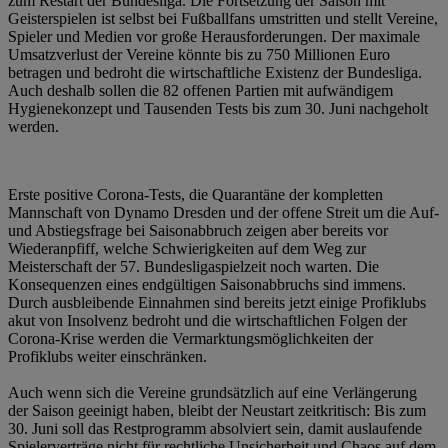
zum Restart der Bundesliga. Die Fortsetzung der Saison mit
Geisterspielen ist selbst bei Fußballfans umstritten und stellt Vereine,
Spieler und Medien vor große Herausforderungen. Der maximale
Umsatzverlust der Vereine könnte bis zu 750 Millionen Euro
betragen und bedroht die wirtschaftliche Existenz der Bundesliga.
Auch deshalb sollen die 82 offenen Partien mit aufwändigem
Hygienekonzept und Tausenden Tests bis zum 30. Juni nachgeholt
werden.
Erste positive Corona-Tests, die Quarantäne der kompletten
Mannschaft von Dynamo Dresden und der offene Streit um die Auf-
und Abstiegsfrage bei Saisonabbruch zeigen aber bereits vor
Wiederanpfiff, welche Schwierigkeiten auf dem Weg zur
Meisterschaft der 57. Bundesligaspielzeit noch warten. Die
Konsequenzen eines endgültigen Saisonabbruchs sind immens.
Durch ausbleibende Einnahmen sind bereits jetzt einige Profiklubs
akut von Insolvenz bedroht und die wirtschaftlichen Folgen der
Corona-Krise werden die Vermarktungsmöglichkeiten der
Profiklubs weiter einschränken.
Auch wenn sich die Vereine grundsätzlich auf eine Verlängerung
der Saison geeinigt haben, bleibt der Neustart zeitkritisch: Bis zum
30. Juni soll das Restprogramm absolviert sein, damit auslaufende
Spielerverträge nicht für rechtliche Unsicherheit und Chaos auf dem