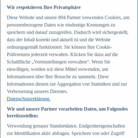
Wir respektieren Ihre Privatsphäre
Zum Report
Diese Website und unsere
894
Partner verwenden Cookies, um
Internet
personenbezogene Daten wie eindeutige Kennungen zu
Beliebte Statistiken
speichern und darauf zuzugreifen. Dadurch wird sichergestellt,
Aktuelle Statistiken
Anzahl der Social-Media-Nutzer weltweit 2012-2025
dass der Inhalt korrekt und aktuell ist und die Website
Social Networks mit den meisten Nutzern weltweit
ordnungsgemäß funktioniert. Sie können Ihre Cookie-
2025
Präferenzen jederzeit verwalten. Klicken Sie dazu auf die
Soziale Netzwerke in Deutschland nach Generationen
2025
Schaltfläche „Voreinstellungen verwalten“. Wenn Sie
Instagram - Nutzung nach Alter und Geschlecht in
einwilligen, werden wir diese Mittel verwenden, um
Deutschland 2025
Informationen über Ihre Besuche zu sammeln. Diese
Podcasts - Nutzung 2016-2025
Internet
Informationen dienen zur Aggregation von Statistiken und zur
Themen
Verbesserung unseres Dienstes.
Weitere Themen
Datenschutzerklärung.
Social Media - Daten & Fakten
TikTok - Daten & Fakten
Wir und unsere Partner verarbeiten Daten, um Folgendes
Top Report
bereitzustellen:
Verwendung genauer Standortdaten. Endgeräteeigenschaften
zur Identifikation aktiv abfragen. Speichern von oder Zugriff