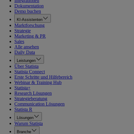
Integrationen
Dokumentation
Demo buchen
KI-Assistenten
Marktforschung
Strategie
Marketing & PR
Sales
Alle ansehen
Daily Data
Leistungen
Über Statista
Statista Connect
Erste Schritte und Hilfebereich
Webinar & Training Hub
Statista+
Research Lösungen
Strategieberatung
Communication Lösungen
Statista R
Lösungen
Warum Statista
Branche