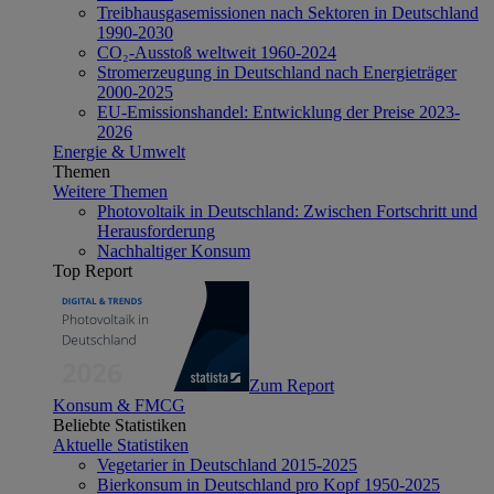
Treibhausgasemissionen nach Sektoren in Deutschland
1990-2030
CO₂-Ausstoß weltweit 1960-2024
Stromerzeugung in Deutschland nach Energieträger
2000-2025
EU-Emissionshandel: Entwicklung der Preise 2023-
2026
Energie & Umwelt
Themen
Weitere Themen
Photovoltaik in Deutschland: Zwischen Fortschritt und
Herausforderung
Nachhaltiger Konsum
Top Report
Zum Report
Konsum & FMCG
Beliebte Statistiken
Aktuelle Statistiken
Vegetarier in Deutschland 2015-2025
Bierkonsum in Deutschland pro Kopf 1950-2025