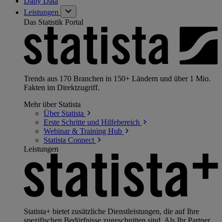
Daily Data
Leistungen
Das Statistik Portal
Trends aus 170 Branchen in 150+ Ländern und über 1 Mio.
Fakten im Direktzugriff.
Mehr über Statista
Über
Statista
Erste Schritte und
Hilfebereich
Webinar & Training
Hub
Statista
Connect
Leistungen
Statista+ bietet zusätzliche Dienstleistungen, die auf Ihre
spezifischen Bedürfnisse zugeschnitten sind. Als Ihr Partner