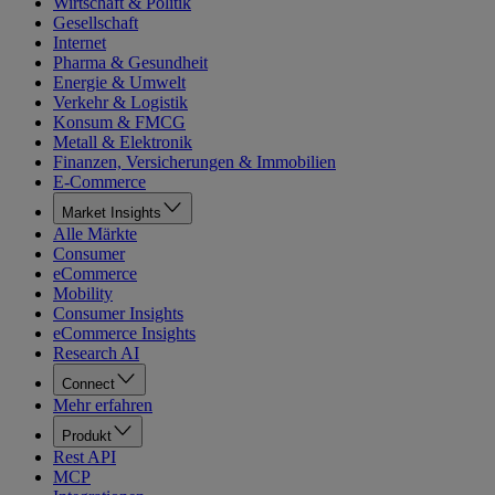
Wirtschaft & Politik
Gesellschaft
Internet
Pharma & Gesundheit
Energie & Umwelt
Verkehr & Logistik
Konsum & FMCG
Metall & Elektronik
Finanzen, Versicherungen & Immobilien
E-Commerce
Market Insights
Alle Märkte
Consumer
eCommerce
Mobility
Consumer Insights
eCommerce Insights
Research AI
Connect
Mehr erfahren
Produkt
Rest API
MCP