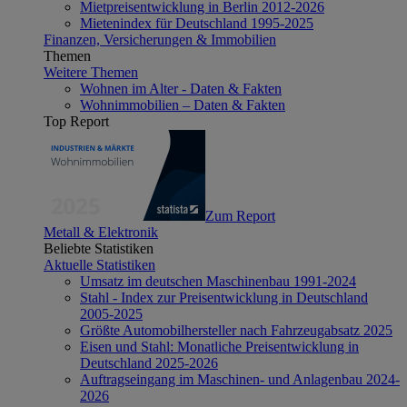
Mietpreisentwicklung in Berlin 2012-2026
Mietenindex für Deutschland 1995-2025
Finanzen, Versicherungen & Immobilien
Themen
Weitere Themen
Wohnen im Alter - Daten & Fakten
Wohnimmobilien – Daten & Fakten
Top Report
Zum Report
Metall & Elektronik
Beliebte Statistiken
Aktuelle Statistiken
Umsatz im deutschen Maschinenbau 1991-2024
Stahl - Index zur Preisentwicklung in Deutschland
2005-2025
Größte Automobilhersteller nach Fahrzeugabsatz 2025
Eisen und Stahl: Monatliche Preisentwicklung in
Deutschland 2025-2026
Auftragseingang im Maschinen- und Anlagenbau 2024-
2026