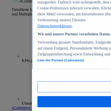
eCommerce Insights
zuzugreifen. Dadurch wird sichergestellt, dass 
Cookie-Präferenzen jederzeit verwalten. Klick
Detaillierte Informationen zu mehr als 39.000 Online-Shops
und Marktplätzen
diese Mittel verwenden, um Informationen über
Verbesserung unseres Dienstes.
Datenschutzerklärung.
Wir und unsere Partner verarbeiten Daten, 
Verwendung genauer Standortdaten. Endgeräteei
auf einem Endgerät. Personalisierte Werbung 
Zielgruppenforschung sowie Entwicklung und
70+
KPIs pro Shop
Liste der Partner (Lieferanten)
Umsatzanalysen und -prognosen
eCommerce Insights entdecken