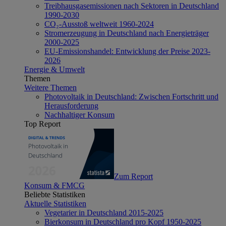
Treibhausgasemissionen nach Sektoren in Deutschland
1990-2030
CO₂-Ausstoß weltweit 1960-2024
Stromerzeugung in Deutschland nach Energieträger
2000-2025
EU-Emissionshandel: Entwicklung der Preise 2023-
2026
Energie & Umwelt
Themen
Weitere Themen
Photovoltaik in Deutschland: Zwischen Fortschritt und
Herausforderung
Nachhaltiger Konsum
Top Report
Zum Report
Konsum & FMCG
Beliebte Statistiken
Aktuelle Statistiken
Vegetarier in Deutschland 2015-2025
Bierkonsum in Deutschland pro Kopf 1950-2025