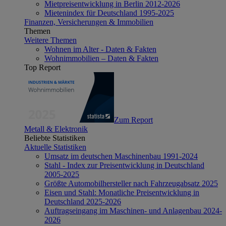
Mietpreisentwicklung in Berlin 2012-2026
Mietenindex für Deutschland 1995-2025
Finanzen, Versicherungen & Immobilien
Themen
Weitere Themen
Wohnen im Alter - Daten & Fakten
Wohnimmobilien – Daten & Fakten
Top Report
Zum Report
Metall & Elektronik
Beliebte Statistiken
Aktuelle Statistiken
Umsatz im deutschen Maschinenbau 1991-2024
Stahl - Index zur Preisentwicklung in Deutschland
2005-2025
Größte Automobilhersteller nach Fahrzeugabsatz 2025
Eisen und Stahl: Monatliche Preisentwicklung in
Deutschland 2025-2026
Auftragseingang im Maschinen- und Anlagenbau 2024-
2026