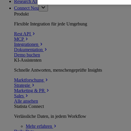
Research AI
Connect
Neu
Produkt
Flexible Integration für jede Umgebung
Rest API
MCP
Integrationen
Dokumentation
Demo buchen
KI-Assistenten
Schnelle Antworten, menschengeprüfte Insights
Marktforschung
Strategie
Marketing & PR
Sales
Alle ansehen
Statista Connect
Verlässliche Daten, in jedem Workflow
Mehr
erfahren