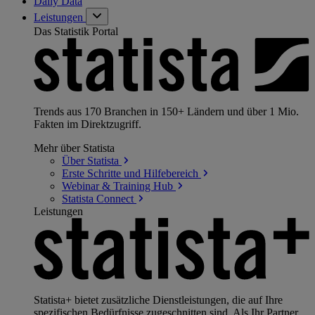
Daily Data
Leistungen
Das Statistik Portal
Trends aus 170 Branchen in 150+ Ländern und über 1 Mio.
Fakten im Direktzugriff.
Mehr über Statista
Über
Statista
Erste Schritte und
Hilfebereich
Webinar & Training
Hub
Statista
Connect
Leistungen
Statista+ bietet zusätzliche Dienstleistungen, die auf Ihre
spezifischen Bedürfnisse zugeschnitten sind. Als Ihr Partner