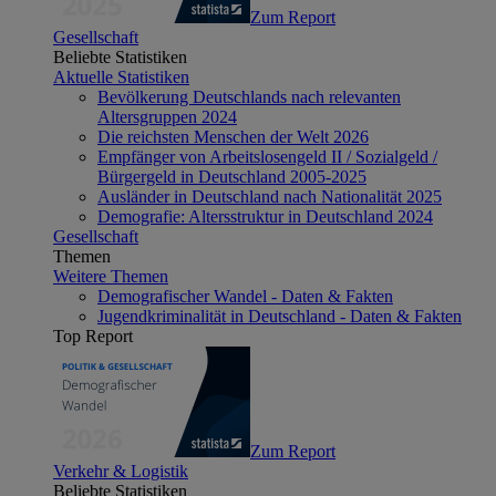
Zum Report
Gesellschaft
Beliebte Statistiken
Aktuelle Statistiken
Bevölkerung Deutschlands nach relevanten
Altersgruppen 2024
Die reichsten Menschen der Welt 2026
Empfänger von Arbeitslosengeld II / Sozialgeld /
Bürgergeld in Deutschland 2005-2025
Ausländer in Deutschland nach Nationalität 2025
Demografie: Altersstruktur in Deutschland 2024
Gesellschaft
Themen
Weitere Themen
Demografischer Wandel - Daten & Fakten
Jugendkriminalität in Deutschland - Daten & Fakten
Top Report
Zum Report
Verkehr & Logistik
Beliebte Statistiken