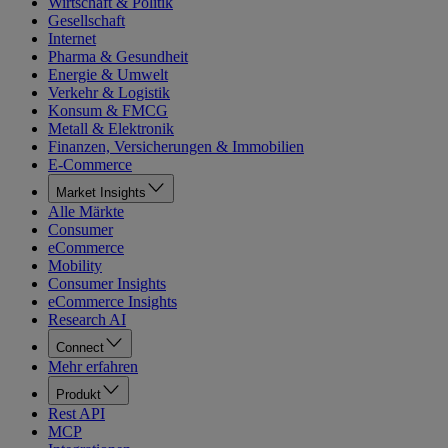
Wirtschaft & Politik
Gesellschaft
Internet
Pharma & Gesundheit
Energie & Umwelt
Verkehr & Logistik
Konsum & FMCG
Metall & Elektronik
Finanzen, Versicherungen & Immobilien
E-Commerce
Market Insights
Alle Märkte
Consumer
eCommerce
Mobility
Consumer Insights
eCommerce Insights
Research AI
Connect
Mehr erfahren
Produkt
Rest API
MCP