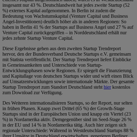
insgesamt nur 43 %. Deutschlandweit hat jedes zweite Startup (52
%) externes Kapital aufgenommen. In Berlin ist zudem die
Bedeutung von Wachstumskapital (Venture Capital und Business
Angel-Investitionen) deutlich höher als in anderen Regionen: So
haben in Berlin 41 % der Startups auf Business Angel und 27 % auf
Venture Capital zurückgegriffen – in Norddeutschland erhält nur
jedes zehnte Startup Venture Capital.
Diese Ergebnisse gehen aus dem zweiten Startup Trendreport
hervor, den der Bundesverband Deutsche Startups e.V. gemeinsam
mit Statista veröffentlicht. Der Startup Trendreport liefert Einblicke
in Gemeinsamkeiten und Unterschiede von Startup-
Entwicklungsphasen sowie Regionen. Er spiegelt die Finanzierung
und Kapitallage von deutschen Startups wider und wirft einen Blick
auf Umsatzentwicklungen sowie internationale Märkte. Der gesamte
Startup Trendreport zum Standort Deutschland steht
hier
kostenlos
zum Download zur Verfügung.
Des Weiteren internationalisieren Startups, so der Report, nur selten
in frühen Phasen. Knapp zwei Drittel (65 %) der Growth-Stage
Startups sind in der Europäischen Union und knapp ein Viertel (23
%) in Nordamerika aktiv. Demgegenüber sind im Seed-Stage 26 %
in der EU und 14 % in Nordamerika tätig. Auch hier zeigen sich
regionale Unterschiede: Während in Westdeutschland Startups 88 %
ihrer Umsätze in Deutschland erwirtschaften, generieren Berliner