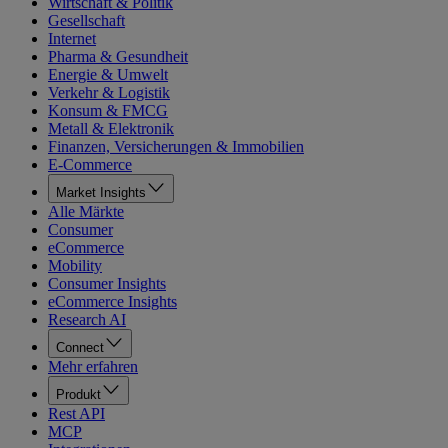
Wirtschaft & Politik
Gesellschaft
Internet
Pharma & Gesundheit
Energie & Umwelt
Verkehr & Logistik
Konsum & FMCG
Metall & Elektronik
Finanzen, Versicherungen & Immobilien
E-Commerce
Market Insights
Alle Märkte
Consumer
eCommerce
Mobility
Consumer Insights
eCommerce Insights
Research AI
Connect
Mehr erfahren
Produkt
Rest API
MCP