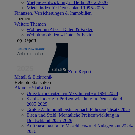
Mietpreisentwicklung in Berlin 2012-2026
Mietenindex für Deutschland 1995-2025
Finanzen, Versicherungen & Immobilien
Themen
Weitere Themen
Wohnen im Alter - Daten & Fakten
Wohnimmobilien – Daten & Fakten
Top Report
Zum Report
Metall & Elektronik
Beliebte Statistiken
Aktuelle Statistiken
Umsatz im deutschen Maschinenbau 1991-2024
Stahl - Index zur Preisentwicklung in Deutschland
2005-2025
Größte Automobilhersteller nach Fahrzeugabsatz 2025
Eisen und Stahl: Monatliche Preisentwicklung in
Deutschland 2025-2026
Auftragseingang im Maschinen- und Anlagenbau 2024-
2026