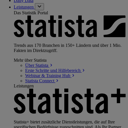
Daily Data
Leistungen
Das Statistik Portal
Trends aus 170 Branchen in 150+ Ländern und über 1 Mio.
Fakten im Direktzugriff.
Mehr über Statista
Über
Statista
Erste Schritte und
Hilfebereich
Webinar & Training
Hub
Statista
Connect
Leistungen
Statista+ bietet zusätzliche Dienstleistungen, die auf Ihre
spezifischen Bedürfnisse zugeschnitten sind. Als Ihr Partner