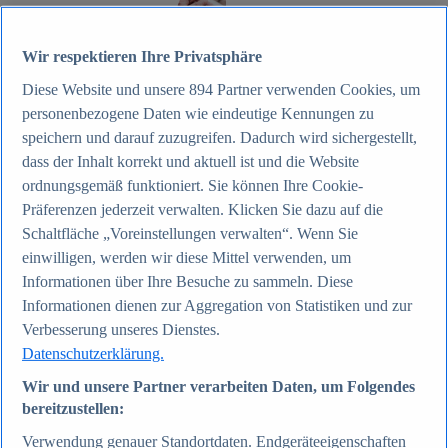
Zum Report
Wir respektieren Ihre Privatsphäre
Internet
Diese Website und unsere
894
Partner verwenden Cookies, um
Beliebte Statistiken
Aktuelle Statistiken
personenbezogene Daten wie eindeutige Kennungen zu
Anzahl der Social-Media-Nutzer weltweit 2012-2025
speichern und darauf zuzugreifen. Dadurch wird sichergestellt,
Social Networks mit den meisten Nutzern weltweit
dass der Inhalt korrekt und aktuell ist und die Website
2025
Soziale Netzwerke in Deutschland nach Generationen
ordnungsgemäß funktioniert. Sie können Ihre Cookie-
2025
Präferenzen jederzeit verwalten. Klicken Sie dazu auf die
Instagram - Nutzung nach Alter und Geschlecht in
Schaltfläche „Voreinstellungen verwalten“. Wenn Sie
Deutschland 2025
Podcasts - Nutzung 2016-2025
einwilligen, werden wir diese Mittel verwenden, um
Internet
Informationen über Ihre Besuche zu sammeln. Diese
Themen
Informationen dienen zur Aggregation von Statistiken und zur
Weitere Themen
Social Media - Daten & Fakten
Verbesserung unseres Dienstes.
TikTok - Daten & Fakten
Datenschutzerklärung.
Top Report
Wir und unsere Partner verarbeiten Daten, um Folgendes
bereitzustellen:
Verwendung genauer Standortdaten. Endgeräteeigenschaften