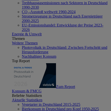
Treibhausgasemissionen nach Sektoren in Deutschland
1990-2030
CO₂-Ausstoß weltweit 1960-2024
Stromerzeugung in Deutschland nach Energieträger
2000-2025
EU-Emissionshandel: Entwicklung der Preise 2023-
2026
Energie & Umwelt
Themen
Weitere Themen
Photovoltaik in Deutschland: Zwischen Fortschritt und
Herausforderung
Nachhaltiger Konsum
Top Report
Zum Report
Konsum & FMCG
Beliebte Statistiken
Aktuelle Statistiken
Vegetarier in Deutschland 2015-2025
Bierkonsum in Deutschland pro Kopf 1950-2025