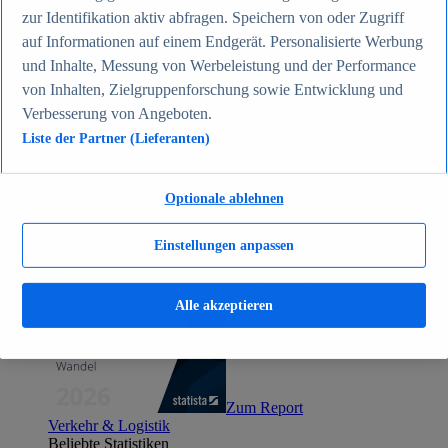
Zum Report
zur Identifikation aktiv abfragen. Speichern von oder Zugriff
Gesellschaft
auf Informationen auf einem Endgerät. Personalisierte Werbung
Beliebte Statistiken
und Inhalte, Messung von Werbeleistung und der Performance
Aktuelle Statistiken
Bevölkerung Deutschlands nach relevanten
von Inhalten, Zielgruppenforschung sowie Entwicklung und
Altersgruppen 2024
Verbesserung von Angeboten.
Die reichsten Menschen der Welt 2026
Liste der Partner (Lieferanten)
Empfänger von Arbeitslosengeld II / Sozialgeld /
Bürgergeld in Deutschland 2005-2025
Ausländer in Deutschland nach Nationalität 2025
Demografie: Altersstruktur in Deutschland 2024
Optionale ablehnen
Gesellschaft
Themen
Einstellungen anpassen
Weitere Themen
Demografischer Wandel - Daten & Fakten
Jugendkriminalität in Deutschland - Daten & Fakten
Top Report
Alle akzeptieren
Zum Report
Verkehr & Logistik
Beliebte Statistiken