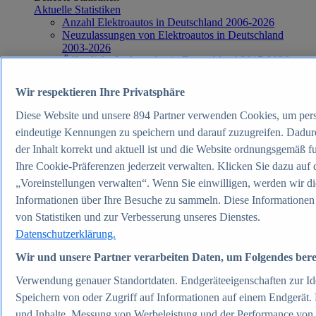
Aktuelle Statistiken
Anzahl Elektroautos in Deutschland 2006-2026
Neuzulassungen von Elektroautos in Deutschland
2003-2026
Öffentliche Ladepunkte in Deutschland 2017-2026
Anzahl der Autos in Deutschland 1960-2026
Anteil von Elektroautos in Deutschland 2014-2026
Wir respektieren Ihre Privatsphäre
Verkehr & Logistik
Themen
Diese Website und unsere
894
Partner verwenden Cookies, um per
Weitere Themen
eindeutige Kennungen zu speichern und darauf zuzugreifen. Dadurch
Elektromobilität in Deutschland - Daten & Fakten
Straßenverkehrsunfälle in Deutschland - Daten &
der Inhalt korrekt und aktuell ist und die Website ordnungsgemäß f
Fakten
Ihre Cookie-Präferenzen jederzeit verwalten. Klicken Sie dazu auf 
Top Report
„Voreinstellungen verwalten“. Wenn Sie einwilligen, werden wir d
Informationen über Ihre Besuche zu sammeln. Diese Informationen
von Statistiken und zur Verbesserung unseres Dienstes.
Datenschutzerklärung.
Zum Report
Wir und unsere Partner verarbeiten Daten, um Folgendes berei
Energie & Umwelt
Beliebte Statistiken
Verwendung genauer Standortdaten. Endgeräteeigenschaften zur Iden
Aktuelle Statistiken
Speichern von oder Zugriff auf Informationen auf einem Endgerät.
Industriestrompreise inkl. Stromsteuer in Deutschland
1998-2026
und Inhalte, Messung von Werbeleistung und der Performance von 