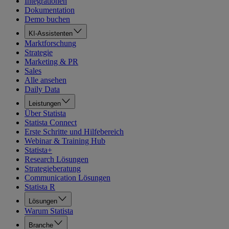
Integrationen
Dokumentation
Demo buchen
KI-Assistenten
Marktforschung
Strategie
Marketing & PR
Sales
Alle ansehen
Daily Data
Leistungen
Über Statista
Statista Connect
Erste Schritte und Hilfebereich
Webinar & Training Hub
Statista+
Research Lösungen
Strategieberatung
Communication Lösungen
Statista R
Lösungen
Warum Statista
Branche