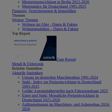
Mietpreisentwicklung in Berlin 2012-2026
Mietenindex für Deutschland 1995-2025
Finanzen, Versicherungen & Immobilien
Themen
Weitere Themen
Wohnen im Alter - Daten & Fakten
Wohnimmobilien – Daten & Fakten
Top Report
Zum Report
Metall & Elektronik
Beliebte Statistiken
Aktuelle Statistiken
Umsatz im deutschen Maschinenbau 1991-2024
Stahl - Index zur Preisentwicklung in Deutschland
2005-2025
Größte Automobilhersteller nach Fahrzeugabsatz 2025
Eisen und Stahl: Monatliche Preisentwicklung in
Deutschland 2025-2026
Auftragseingang im Maschinen- und Anlagenbau 2024-
2026