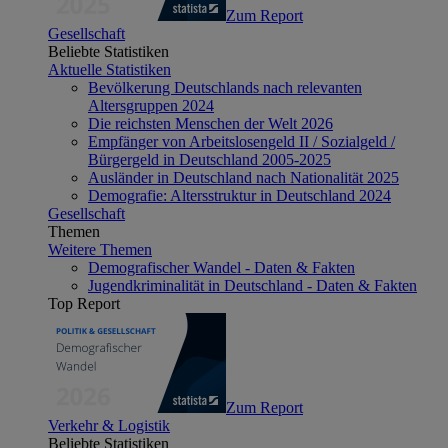
Zum Report
Gesellschaft
Beliebte Statistiken
Aktuelle Statistiken
Bevölkerung Deutschlands nach relevanten
Altersgruppen 2024
Die reichsten Menschen der Welt 2026
Empfänger von Arbeitslosengeld II / Sozialgeld /
Bürgergeld in Deutschland 2005-2025
Ausländer in Deutschland nach Nationalität 2025
Demografie: Altersstruktur in Deutschland 2024
Gesellschaft
Themen
Weitere Themen
Demografischer Wandel - Daten & Fakten
Jugendkriminalität in Deutschland - Daten & Fakten
Top Report
Zum Report
Verkehr & Logistik
Beliebte Statistiken