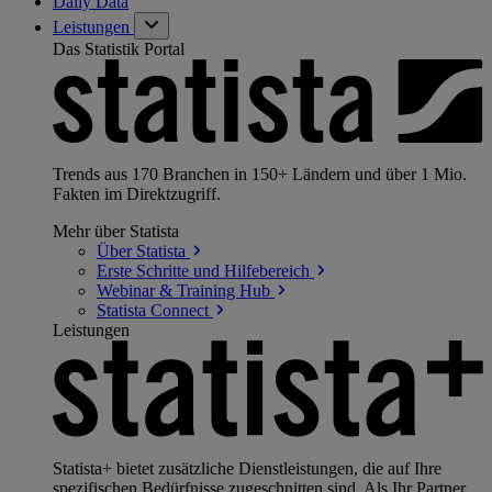
Daily Data
Leistungen
Das Statistik Portal
Trends aus 170 Branchen in 150+ Ländern und über 1 Mio.
Fakten im Direktzugriff.
Mehr über Statista
Über
Statista
Erste Schritte und
Hilfebereich
Webinar & Training
Hub
Statista
Connect
Leistungen
Statista+ bietet zusätzliche Dienstleistungen, die auf Ihre
spezifischen Bedürfnisse zugeschnitten sind. Als Ihr Partner