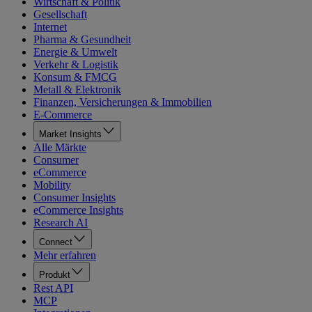
Wirtschaft & Politik
Gesellschaft
Internet
Pharma & Gesundheit
Energie & Umwelt
Verkehr & Logistik
Konsum & FMCG
Metall & Elektronik
Finanzen, Versicherungen & Immobilien
E-Commerce
Market Insights
Alle Märkte
Consumer
eCommerce
Mobility
Consumer Insights
eCommerce Insights
Research AI
Connect
Mehr erfahren
Produkt
Rest API
MCP