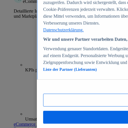
eCommerce Insights
zuzugreifen. Dadurch wird sichergestellt, dass 
Cookie-Präferenzen jederzeit verwalten. Klick
Detaillierte Informationen zu mehr als 39.000 Online-Shops
und Marktplätzen
diese Mittel verwenden, um Informationen über
Verbesserung unseres Dienstes.
Datenschutzerklärung.
Wir und unsere Partner verarbeiten Daten, 
Verwendung genauer Standortdaten. Endgeräteei
auf einem Endgerät. Personalisierte Werbung 
Zielgruppenforschung sowie Entwicklung und
70+
KPIs pro Shop
Liste der Partner (Lieferanten)
Umsatzanalysen und -prognosen
eCommerce Insights entdecken