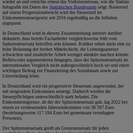
wieder an und erreichte erneut das Vorkrisenniveau, wie die Statista
Infografik mit Daten des
Statistischen Bundesamts
zeigt. Basierend
auf einem Progressionsbericht wird der Steuertarif im
Einkommensteuergesetz seit 2016 regelmäßig an die Inflation
angepasst.
In Deutschland wird in diesem Zusammenhang intensiv darüber
diskutiert, dass bereits Facharbeiter vergleichsweise früh vom
Spitzensteuersatz betroffen sein können. Kritiker sehen darin eine zu
hohe Belastung der breiten Mittelschicht, die Leistungsanreize
schwächen und zusätzliche Arbeit weniger attraktiv machen könnte.
Befürworter argumentieren hingegen, dass der Spitzensteuersatz im
internationalen Vergleich nicht außergewöhnlich hoch sei und einen
wichtigen Beitrag zur Finanzierung des Sozialstaats sowie zur
Umverteilung leiste.
In Deutschland wird ein progressiver Steuersatz angewendet, der
mit steigendem Einkommen ansteigt. Dadurch werden die
Steuerpflichtigen unterschiedlich stark belastet. Die
Einkommensgrenze, ab der der Spitzensteuersatz galt, lag 2022 bei
einem zu versteuernden Jahreseinkommen von 58 597 Euro
(beziehungsweise 117 194 Euro bei gemeinsam veranlagten
Personen).
Der Spitzensteuersatz greift als Grenzsteuersatz für jeden