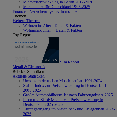
Mietpreisentwicklung in Berlin 2012-2026
Mietenindex für Deutschland 1995-2025
Finanzen, Versicherungen & Immobilien
Themen
Weitere Themen
Wohnen im Alter - Daten & Fakten
Wohnimmobilien – Daten & Fakten
Top Report
Zum Report
Metall & Elektronik
Beliebte Statistiken
Aktuelle Statistiken
Umsatz im deutschen Maschinenbau 1991-2024
Stahl - Index zur Preisentwicklung in Deutschland
2005-2025
Größte Automobilhersteller nach Fahrzeugabsatz 2025
Eisen und Stahl: Monatliche Preisentwicklung in
Deutschland 2025-2026
Auftragseingang im Maschinen- und Anlagenbau 2024-
2026