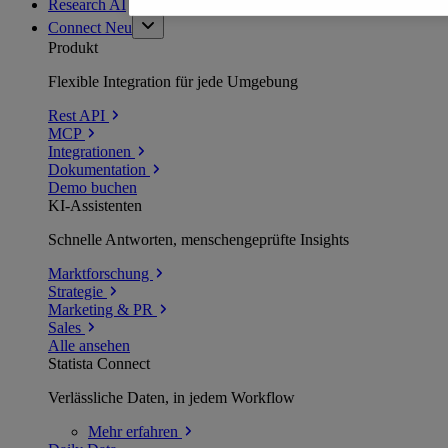
Research AI
Connect
Neu
Produkt
Flexible Integration für jede Umgebung
Rest API
MCP
Integrationen
Dokumentation
Demo buchen
KI-Assistenten
Schnelle Antworten, menschengeprüfte Insights
Marktforschung
Strategie
Marketing & PR
Sales
Alle ansehen
Statista Connect
Verlässliche Daten, in jedem Workflow
Mehr
erfahren