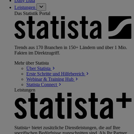
Daily Data
Leistungen
Das Statistik Portal
Trends aus 170 Branchen in 150+ Ländern und über 1 Mio.
Fakten im Direktzugriff.
Mehr über Statista
Über
Statista
Erste Schritte und
Hilfebereich
Webinar & Training
Hub
Statista
Connect
Leistungen
Statista+ bietet zusätzliche Dienstleistungen, die auf Ihre
spezifischen Bedürfnisse zugeschnitten sind. Als Ihr Partner