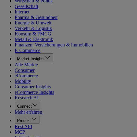
Wirtschaft & Politik
Gesellschaft
Internet
Pharma & Gesundheit
Energie & Umwelt
Verkehr & Logistik
Konsum & FMCG
Metall & Elektronik
Finanzen, Versicherungen & Immobilien
E-Commerce
Market Insights
Alle Märkte
Consumer
eCommerce
Mobility
Consumer Insights
eCommerce Insights
Research AI
Connect
Mehr erfahren
Produkt
Rest API
MCP