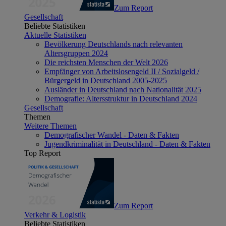
Zum Report
Gesellschaft
Beliebte Statistiken
Aktuelle Statistiken
Bevölkerung Deutschlands nach relevanten
Altersgruppen 2024
Die reichsten Menschen der Welt 2026
Empfänger von Arbeitslosengeld II / Sozialgeld /
Bürgergeld in Deutschland 2005-2025
Ausländer in Deutschland nach Nationalität 2025
Demografie: Altersstruktur in Deutschland 2024
Gesellschaft
Themen
Weitere Themen
Demografischer Wandel - Daten & Fakten
Jugendkriminalität in Deutschland - Daten & Fakten
Top Report
Zum Report
Verkehr & Logistik
Beliebte Statistiken