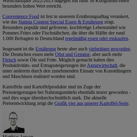
Wirtschaftsjahr 2022/2023 dagegen mit rund 38 Kilogramm einen
besonders hohen Wert erreicht.
Convenience Food
ist fest in unserem Ernährungsalltag verankert,
wie das
Statista Content Special Essen & Ernährung
zeigt.
Besonders populär sind gefrorene, kochfertige Lebensmittel wie
Pommes Frites oder Fischstäbchen, die über die Hälfte der rund
1.000 Befragten in Deutschland
regelmäßig essen oder einkaufen
.
Insgesamt ist die
Ernährung
heute aber auch
vielseitiger geworden
.
Die Deutschen essen mehr
Obst und Gemüse
, aber auch mehr
Fleisch
sowie Öle und Fette. Möglich gemacht haben dies
Produktivitäts- und Ertragssteigerungen der
Agrarwirtschaft
, die
unter anderem durch den zunehmenden Einsatz von Kunstdüngern
und Maschinen realisiert worden sind.
Kartoffeln und Kartoffelprodukte sind im Zuge der
Preissteigerungen bei Nahrungsmitteln ebenfalls teurer geworden -
und dies sogar überdurchschnittlich stark. Die aktuelle
Preisentwicklung zeigt die
Grafik vier aus unserer Kartoffel-Serie
.
Matthias Janson