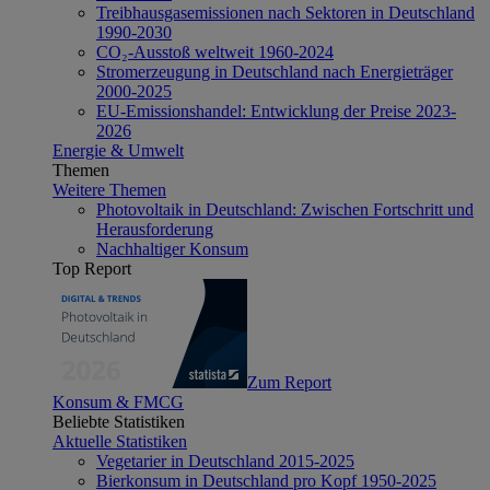
Treibhausgasemissionen nach Sektoren in Deutschland
1990-2030
CO₂-Ausstoß weltweit 1960-2024
Stromerzeugung in Deutschland nach Energieträger
2000-2025
EU-Emissionshandel: Entwicklung der Preise 2023-
2026
Energie & Umwelt
Themen
Weitere Themen
Photovoltaik in Deutschland: Zwischen Fortschritt und
Herausforderung
Nachhaltiger Konsum
Top Report
Zum Report
Konsum & FMCG
Beliebte Statistiken
Aktuelle Statistiken
Vegetarier in Deutschland 2015-2025
Bierkonsum in Deutschland pro Kopf 1950-2025