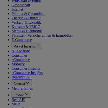
Wirtschaft & Politik
Gesellschaft
Internet
Pharma & Gesundheit
Energie & Umwelt
Verkehr & Logistik
Konsum & FMCG
Metall & Elektronik
Finanzen, Versicherungen & Immobilien
E-Commerce
Market Insights
Alle Märkte
Consumer
eCommerce
Mobility
Consumer Insights
eCommerce Insights
Research AI
Connect
Mehr erfahren
Produkt
Rest API
MCP