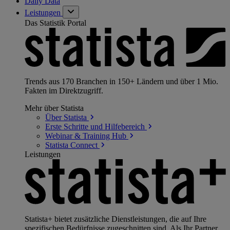
Daily Data
Leistungen
Das Statistik Portal
Trends aus 170 Branchen in 150+ Ländern und über 1 Mio.
Fakten im Direktzugriff.
Mehr über Statista
Über
Statista
Erste Schritte und
Hilfebereich
Webinar & Training
Hub
Statista
Connect
Leistungen
Statista+ bietet zusätzliche Dienstleistungen, die auf Ihre
spezifischen Bedürfnisse zugeschnitten sind. Als Ihr Partner