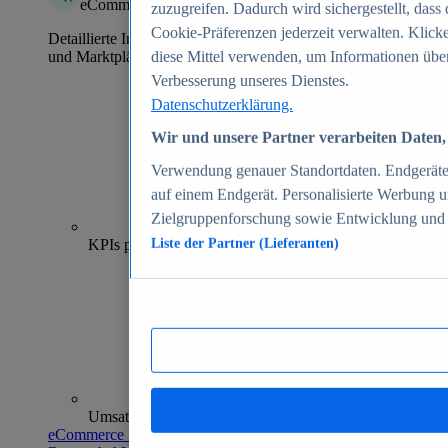
eCommerce Insights
zuzugreifen. Dadurch wird sichergestellt, dass 
Cookie-Präferenzen jederzeit verwalten. Klick
Detaillierte Informationen zu mehr als 39.000 Online-Shops
und Marktplätzen
diese Mittel verwenden, um Informationen über
Verbesserung unseres Dienstes.
Datenschutzerklärung.
Wir und unsere Partner verarbeiten Daten, 
Verwendung genauer Standortdaten. Endgeräteei
auf einem Endgerät. Personalisierte Werbung 
Zielgruppenforschung sowie Entwicklung und
70+
KPIs pro Shop
Liste der Partner (Lieferanten)
Umsatzanalysen und -prognosen
eCommerce Insights entdecken