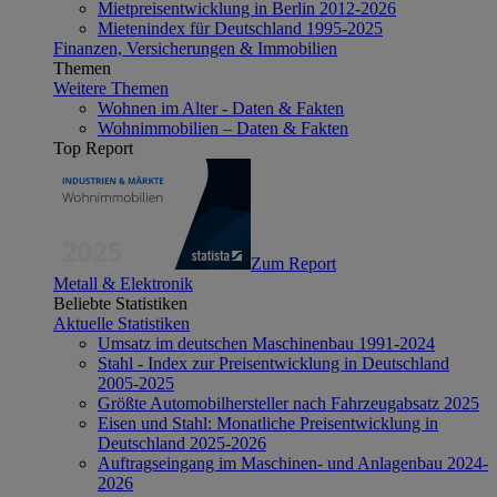
Mietpreisentwicklung in Berlin 2012-2026
Mietenindex für Deutschland 1995-2025
Finanzen, Versicherungen & Immobilien
Themen
Weitere Themen
Wohnen im Alter - Daten & Fakten
Wohnimmobilien – Daten & Fakten
Top Report
Zum Report
Metall & Elektronik
Beliebte Statistiken
Aktuelle Statistiken
Umsatz im deutschen Maschinenbau 1991-2024
Stahl - Index zur Preisentwicklung in Deutschland
2005-2025
Größte Automobilhersteller nach Fahrzeugabsatz 2025
Eisen und Stahl: Monatliche Preisentwicklung in
Deutschland 2025-2026
Auftragseingang im Maschinen- und Anlagenbau 2024-
2026