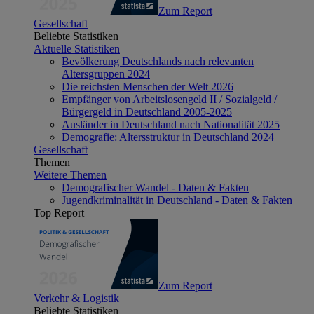
Zum Report
Gesellschaft
Beliebte Statistiken
Aktuelle Statistiken
Bevölkerung Deutschlands nach relevanten
Altersgruppen 2024
Die reichsten Menschen der Welt 2026
Empfänger von Arbeitslosengeld II / Sozialgeld /
Bürgergeld in Deutschland 2005-2025
Ausländer in Deutschland nach Nationalität 2025
Demografie: Altersstruktur in Deutschland 2024
Gesellschaft
Themen
Weitere Themen
Demografischer Wandel - Daten & Fakten
Jugendkriminalität in Deutschland - Daten & Fakten
Top Report
Zum Report
Verkehr & Logistik
Beliebte Statistiken