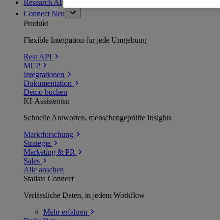
Research AI
Connect
Neu
Produkt
Flexible Integration für jede Umgebung
Rest API
MCP
Integrationen
Dokumentation
Demo buchen
KI-Assistenten
Schnelle Antworten, menschengeprüfte Insights
Marktforschung
Strategie
Marketing & PR
Sales
Alle ansehen
Statista Connect
Verlässliche Daten, in jedem Workflow
Mehr
erfahren