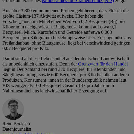
Grafik auf Basis des
Bundesamtes für Strahlenschutz (BfS)
zeigt.
Aus über 3.800 entnommenen Proben geht hervor, dass Fleisch die
größte Cäsium-137 Aktivität aufweist. Hier haben die
Forscher_innen im Mittel einen Wert von 0,2 Becquerel (Bq) pro
Kilogramm nachgewiesen. Blattgemüse kommt auf etwa 0,1
Becquerel, Milch, Kartoffeln und Getreide auf etwa 0,008
Becquerel pro Kilogramm beziehungsweise Liter. Frischgemüse aus
Freilandanbau, ohne Blattgemüse, liegt bei verschwindend geringen
0,07 Becquerel pro Kilo.
Damit sind all diese Lebensmittel aus der deutschen Landwirtschaft
als unbedenklich einzustufen. Denn der
Grenzwert für den Handel
liegt in Deutschland bei rund 370 Becquerel für Kleinkinder- und
Säuglingsnahrung, sowie 600 Becquerel pro Kilo bei allen anderen
Produkten. Konsument_innen in der Bundesrepublik nehmen laut
BfS weniger als 100 Becquerel Cäsium-137 pro Jahr durch
Nahrungsmittel aus landwirtschaftlicher Erzeugung auf.
René Bocksch
Datenjournalist