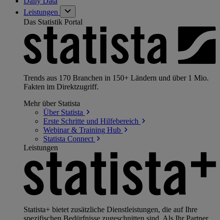
Daily Data
Leistungen
Das Statistik Portal
Trends aus 170 Branchen in 150+ Ländern und über 1 Mio.
Fakten im Direktzugriff.
Mehr über Statista
Über
Statista
Erste Schritte und
Hilfebereich
Webinar & Training
Hub
Statista
Connect
Leistungen
Statista+ bietet zusätzliche Dienstleistungen, die auf Ihre
spezifischen Bedürfnisse zugeschnitten sind. Als Ihr Partner