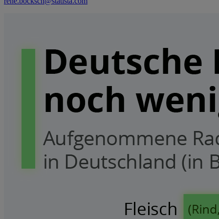
rene.bocksch@statista.com