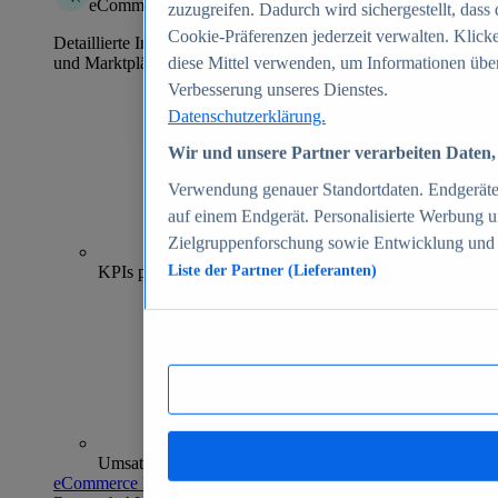
eCommerce Insights
zuzugreifen. Dadurch wird sichergestellt, dass 
Cookie-Präferenzen jederzeit verwalten. Klick
Detaillierte Informationen zu mehr als 39.000 Online-Shops
und Marktplätzen
diese Mittel verwenden, um Informationen über
Verbesserung unseres Dienstes.
Datenschutzerklärung.
Wir und unsere Partner verarbeiten Daten, 
Verwendung genauer Standortdaten. Endgeräteei
auf einem Endgerät. Personalisierte Werbung 
Zielgruppenforschung sowie Entwicklung und
70+
KPIs pro Shop
Liste der Partner (Lieferanten)
Umsatzanalysen und -prognosen
eCommerce Insights entdecken