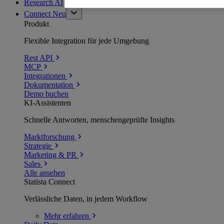
Research AI
Connect
Neu
Produkt
Flexible Integration für jede Umgebung
Rest API
MCP
Integrationen
Dokumentation
Demo buchen
KI-Assistenten
Schnelle Antworten, menschengeprüfte Insights
Marktforschung
Strategie
Marketing & PR
Sales
Alle ansehen
Statista Connect
Verlässliche Daten, in jedem Workflow
Mehr
erfahren