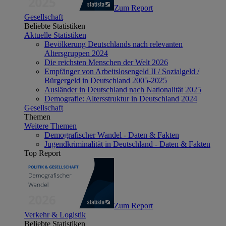
Zum Report
Gesellschaft
Beliebte Statistiken
Aktuelle Statistiken
Bevölkerung Deutschlands nach relevanten
Altersgruppen 2024
Die reichsten Menschen der Welt 2026
Empfänger von Arbeitslosengeld II / Sozialgeld /
Bürgergeld in Deutschland 2005-2025
Ausländer in Deutschland nach Nationalität 2025
Demografie: Altersstruktur in Deutschland 2024
Gesellschaft
Themen
Weitere Themen
Demografischer Wandel - Daten & Fakten
Jugendkriminalität in Deutschland - Daten & Fakten
Top Report
Zum Report
Verkehr & Logistik
Beliebte Statistiken