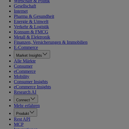
Wirtschaft & Politik
Gesellschaft
Internet
Pharma & Gesundheit
Energie & Umwelt
Verkehr & Logistik
Konsum & FMCG
Metall & Elektronik
Finanzen, Versicherungen & Immobilien
E-Commerce
Market Insights
Alle Märkte
Consumer
eCommerce
Mobility
Consumer Insights
eCommerce Insights
Research AI
Connect
Mehr erfahren
Produkt
Rest API
MCP