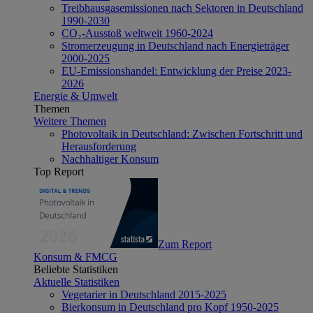
Treibhausgasemissionen nach Sektoren in Deutschland
1990-2030
CO₂-Ausstoß weltweit 1960-2024
Stromerzeugung in Deutschland nach Energieträger
2000-2025
EU-Emissionshandel: Entwicklung der Preise 2023-
2026
Energie & Umwelt
Themen
Weitere Themen
Photovoltaik in Deutschland: Zwischen Fortschritt und
Herausforderung
Nachhaltiger Konsum
Top Report
Zum Report
Konsum & FMCG
Beliebte Statistiken
Aktuelle Statistiken
Vegetarier in Deutschland 2015-2025
Bierkonsum in Deutschland pro Kopf 1950-2025