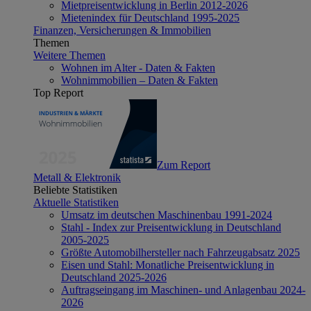
Mietpreisentwicklung in Berlin 2012-2026
Mietenindex für Deutschland 1995-2025
Finanzen, Versicherungen & Immobilien
Themen
Weitere Themen
Wohnen im Alter - Daten & Fakten
Wohnimmobilien – Daten & Fakten
Top Report
Zum Report
Metall & Elektronik
Beliebte Statistiken
Aktuelle Statistiken
Umsatz im deutschen Maschinenbau 1991-2024
Stahl - Index zur Preisentwicklung in Deutschland
2005-2025
Größte Automobilhersteller nach Fahrzeugabsatz 2025
Eisen und Stahl: Monatliche Preisentwicklung in
Deutschland 2025-2026
Auftragseingang im Maschinen- und Anlagenbau 2024-
2026