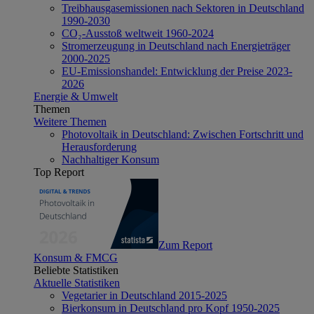
Treibhausgasemissionen nach Sektoren in Deutschland
1990-2030
CO₂-Ausstoß weltweit 1960-2024
Stromerzeugung in Deutschland nach Energieträger
2000-2025
EU-Emissionshandel: Entwicklung der Preise 2023-
2026
Energie & Umwelt
Themen
Weitere Themen
Photovoltaik in Deutschland: Zwischen Fortschritt und
Herausforderung
Nachhaltiger Konsum
Top Report
Zum Report
Konsum & FMCG
Beliebte Statistiken
Aktuelle Statistiken
Vegetarier in Deutschland 2015-2025
Bierkonsum in Deutschland pro Kopf 1950-2025