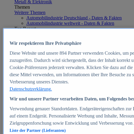
Metall & Elektronik
Themen
Weitere Themen
Automobilindustrie Deutschland - Daten & Fakten
Automobilindustrie weltweit - Daten & Fakten
Top Report
Wir respektieren Ihre Privatsphäre
Diese Website und unsere
894
Partner verwenden Cookies, um pe
Zum Report
zuzugreifen. Dadurch wird sichergestellt, dass der Inhalt korrekt
E-commerce
Cookie-Präferenzen jederzeit verwalten. Klicken Sie dazu auf die
Beliebte Statistiken
diese Mittel verwenden, um Informationen über Ihre Besuche zu s
Aktuelle Statistiken
E-Commerce - Entwicklung des Umsatzes in
Verbesserung unseres Dienstes.
Deutschland 1999-2025
Datenschutzerklärung.
Umsatz von Amazon in Deutschland und weltweit
2010-2025
Wir und unsere Partner verarbeiten Daten, um Folgendes bere
B2C-E-Commerce: Top-50 Online Shops in
Deutschland 2024
Verwendung genauer Standortdaten. Endgeräteeigenschaften zur Id
Marktanteile von Online-Zahlungsverfahren in
auf einem Endgerät. Personalisierte Werbung und Inhalte, Messu
Deutschland 2024
Zielgruppenforschung sowie Entwicklung und Verbesserung von
Umsatzstarke Warengruppen im Online-Handel in
Deutschland 2023-2025
Liste der Partner (Lieferanten)