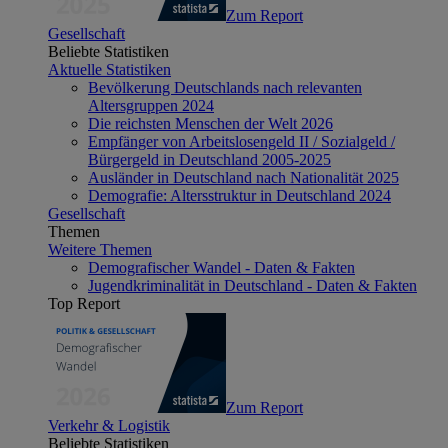
Zum Report
Gesellschaft
Beliebte Statistiken
Aktuelle Statistiken
Bevölkerung Deutschlands nach relevanten
Altersgruppen 2024
Die reichsten Menschen der Welt 2026
Empfänger von Arbeitslosengeld II / Sozialgeld /
Bürgergeld in Deutschland 2005-2025
Ausländer in Deutschland nach Nationalität 2025
Demografie: Altersstruktur in Deutschland 2024
Gesellschaft
Themen
Weitere Themen
Demografischer Wandel - Daten & Fakten
Jugendkriminalität in Deutschland - Daten & Fakten
Top Report
Zum Report
Verkehr & Logistik
Beliebte Statistiken