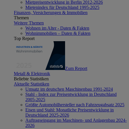
Mietpreisentwicklung in Berlin 2012-2026
Mietenindex für Deutschland 1995-2025
Finanzen, Versicherungen & Immobilien
Themen
Weitere Themen
Wohnen im Alter - Daten & Fakten
Wohnimmobilien – Daten & Fakten
Top Report
Zum Report
Metall & Elektronik
Beliebte Statistiken
Aktuelle Statistiken
Umsatz im deutschen Maschinenbau 1991-2024
Stahl - Index zur Preisentwicklung in Deutschland
2005-2025
Größte Automobilhersteller nach Fahrzeugabsatz 2025
Eisen und Stahl: Monatliche Preisentwicklung in
Deutschland 2025-2026
Auftragseingang im Maschinen- und Anlagenbau 2024-
2026