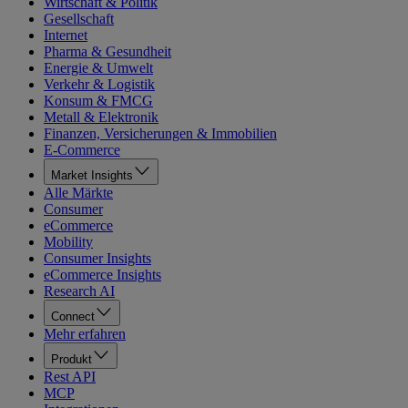
Wirtschaft & Politik
Gesellschaft
Internet
Pharma & Gesundheit
Energie & Umwelt
Verkehr & Logistik
Konsum & FMCG
Metall & Elektronik
Finanzen, Versicherungen & Immobilien
E-Commerce
Market Insights
Alle Märkte
Consumer
eCommerce
Mobility
Consumer Insights
eCommerce Insights
Research AI
Connect
Mehr erfahren
Produkt
Rest API
MCP