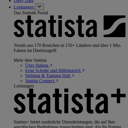
Daily Data
Leistungen
Das Statistik Portal
Trends aus 170 Branchen in 150+ Ländern und über 1 Mio.
Fakten im Direktzugriff.
Mehr über Statista
Über
Statista
Erste Schritte und
Hilfebereich
Webinar & Training
Hub
Statista
Connect
Leistungen
Statista+ bietet zusätzliche Dienstleistungen, die auf Ihre
spezifischen Bedürfnisse zugeschnitten sind. Als Ihr Partner