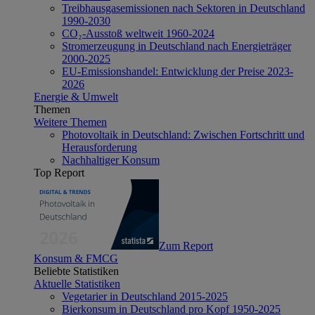
Treibhausgasemissionen nach Sektoren in Deutschland
1990-2030
CO₂-Ausstoß weltweit 1960-2024
Stromerzeugung in Deutschland nach Energieträger
2000-2025
EU-Emissionshandel: Entwicklung der Preise 2023-
2026
Energie & Umwelt
Themen
Weitere Themen
Photovoltaik in Deutschland: Zwischen Fortschritt und
Herausforderung
Nachhaltiger Konsum
Top Report
Zum Report
Konsum & FMCG
Beliebte Statistiken
Aktuelle Statistiken
Vegetarier in Deutschland 2015-2025
Bierkonsum in Deutschland pro Kopf 1950-2025