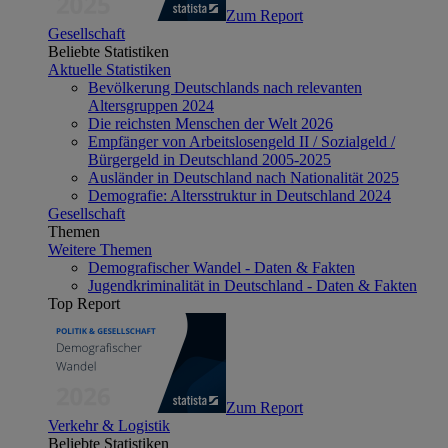
Zum Report
Gesellschaft
Beliebte Statistiken
Aktuelle Statistiken
Bevölkerung Deutschlands nach relevanten
Altersgruppen 2024
Die reichsten Menschen der Welt 2026
Empfänger von Arbeitslosengeld II / Sozialgeld /
Bürgergeld in Deutschland 2005-2025
Ausländer in Deutschland nach Nationalität 2025
Demografie: Altersstruktur in Deutschland 2024
Gesellschaft
Themen
Weitere Themen
Demografischer Wandel - Daten & Fakten
Jugendkriminalität in Deutschland - Daten & Fakten
Top Report
Zum Report
Verkehr & Logistik
Beliebte Statistiken