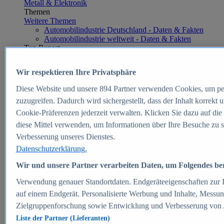
Metall & Elektronik
Themen
Weitere Themen
Automobilindustrie Deutschland - Daten & Fakten
Automobilindustrie weltweit - Daten & Fakten
Top Report
Wir respektieren Ihre Privatsphäre
Diese Website und unsere
894
Partner verwenden Cookies, um pe
Zum Report
zuzugreifen. Dadurch wird sichergestellt, dass der Inhalt korrekt
E-commerce
Cookie-Präferenzen jederzeit verwalten. Klicken Sie dazu auf die
Beliebte Statistiken
diese Mittel verwenden, um Informationen über Ihre Besuche zu s
Aktuelle Statistiken
E-Commerce - Entwicklung des Umsatzes in
Verbesserung unseres Dienstes.
Deutschland 1999-2025
Datenschutzerklärung.
Umsatz von Amazon in Deutschland und weltweit
2010-2025
Wir und unsere Partner verarbeiten Daten, um Folgendes bere
B2C-E-Commerce: Top-50 Online Shops in
Deutschland 2024
Verwendung genauer Standortdaten. Endgeräteeigenschaften zur Id
Marktanteile von Online-Zahlungsverfahren in
auf einem Endgerät. Personalisierte Werbung und Inhalte, Messu
Deutschland 2024
Zielgruppenforschung sowie Entwicklung und Verbesserung von
Umsatzstarke Warengruppen im Online-Handel in
Deutschland 2023-2025
Liste der Partner (Lieferanten)