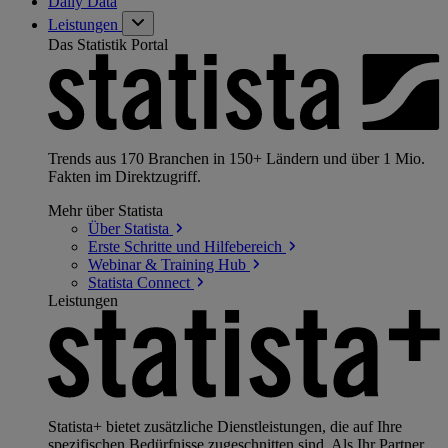
Daily Data
Leistungen
Das Statistik Portal
Trends aus 170 Branchen in 150+ Ländern und über 1 Mio.
Fakten im Direktzugriff.
Mehr über Statista
Über
Statista
Erste Schritte und
Hilfebereich
Webinar & Training
Hub
Statista
Connect
Leistungen
Statista+ bietet zusätzliche Dienstleistungen, die auf Ihre
spezifischen Bedürfnisse zugeschnitten sind. Als Ihr Partner