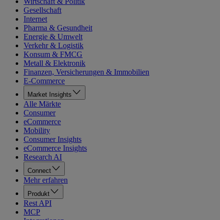
Wirtschaft & Politik
Gesellschaft
Internet
Pharma & Gesundheit
Energie & Umwelt
Verkehr & Logistik
Konsum & FMCG
Metall & Elektronik
Finanzen, Versicherungen & Immobilien
E-Commerce
Market Insights
Alle Märkte
Consumer
eCommerce
Mobility
Consumer Insights
eCommerce Insights
Research AI
Connect
Mehr erfahren
Produkt
Rest API
MCP