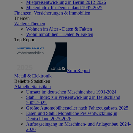
Mietpreisentwicklung in Berlin 2012-2026
Mietenindex für Deutschland 1995-2025
Finanzen, Versicherungen & Immobilien
Themen
Weitere Themen
Wohnen im Alter - Daten & Fakten
Wohnimmobilien – Daten & Fakten
Top Report
Zum Report
Metall & Elektronik
Beliebte Statistiken
Aktuelle Statistiken
Umsatz im deutschen Maschinenbau 1991-2024
Stahl - Index zur Preisentwicklung in Deutschland
2005-2025
Größte Automobilhersteller nach Fahrzeugabsatz 2025
Eisen und Stahl: Monatliche Preisentwicklung in
Deutschland 2025-2026
Auftragseingang im Maschinen- und Anlagenbau 2024-
2026