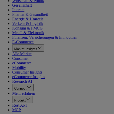
Wirtschaft & Politik
Gesellschaft
Internet
Pharma & Gesundheit
Energie & Umwelt
Verkehr & Logistik
Konsum & FMCG
Metall & Elektronik
Finanzen, Versicherungen & Immobilien
E-Commerce
Market Insights
Alle Märkte
Consumer
eCommerce
Mobility
Consumer Insights
eCommerce Insights
Research AI
Connect
Mehr erfahren
Produkt
Rest API
MCP