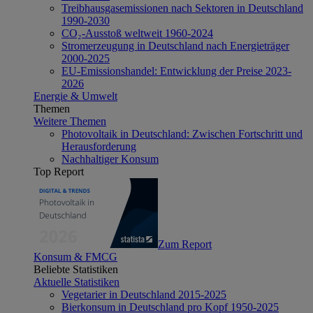
Treibhausgasemissionen nach Sektoren in Deutschland
1990-2030
CO₂-Ausstoß weltweit 1960-2024
Stromerzeugung in Deutschland nach Energieträger
2000-2025
EU-Emissionshandel: Entwicklung der Preise 2023-
2026
Energie & Umwelt
Themen
Weitere Themen
Photovoltaik in Deutschland: Zwischen Fortschritt und
Herausforderung
Nachhaltiger Konsum
Top Report
Zum Report
Konsum & FMCG
Beliebte Statistiken
Aktuelle Statistiken
Vegetarier in Deutschland 2015-2025
Bierkonsum in Deutschland pro Kopf 1950-2025