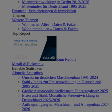
Mietpreisentwicklung in Berlin 2012-2026
Mietenindex für Deutschland 1995-2025
Finanzen, Versicherungen & Immobilien
Themen
Weitere Themen
Wohnen im Alter - Daten & Fakten
Wohnimmobilien – Daten & Fakten
Top Report
Zum Report
Metall & Elektronik
Beliebte Statistiken
Aktuelle Statistiken
Umsatz im deutschen Maschinenbau 1991-2024
Stahl - Index zur Preisentwicklung in Deutschland
2005-2025
Größte Automobilhersteller nach Fahrzeugabsatz 2025
Eisen und Stahl: Monatliche Preisentwicklung in
Deutschland 2025-2026
Auftragseingang im Maschinen- und Anlagenbau 2024-
2026