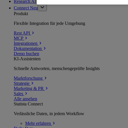
Research AI
Connect
Neu
Produkt
Flexible Integration für jede Umgebung
Rest API
MCP
Integrationen
Dokumentation
Demo buchen
KI-Assistenten
Schnelle Antworten, menschengeprüfte Insights
Marktforschung
Strategie
Marketing & PR
Sales
Alle ansehen
Statista Connect
Verlässliche Daten, in jedem Workflow
Mehr
erfahren