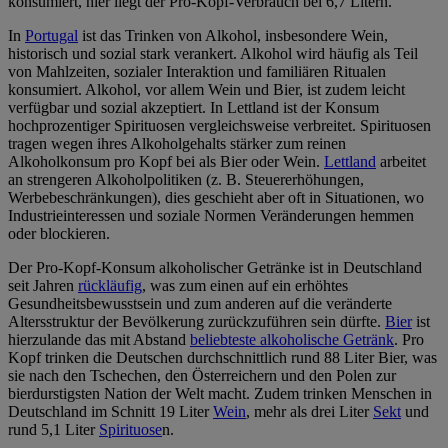
konsumiert, hier liegt der Pro-Kopf-Verbrauch bei 6,7 Litern.
In
Portugal
ist das Trinken von Alkohol, insbesondere Wein,
historisch und sozial stark verankert. Alkohol wird häufig als Teil
von Mahlzeiten, sozialer Interaktion und familiären Ritualen
konsumiert. Alkohol, vor allem Wein und Bier, ist zudem leicht
verfügbar und sozial akzeptiert. In Lettland ist der Konsum
hochprozentiger Spirituosen vergleichsweise verbreitet. Spirituosen
tragen wegen ihres Alkoholgehalts stärker zum reinen
Alkoholkonsum pro Kopf bei als Bier oder Wein.
Lettland
arbeitet
an strengeren Alkoholpolitiken (z. B. Steuererhöhungen,
Werbebeschränkungen), dies geschieht aber oft in Situationen, wo
Industrieinteressen und soziale Normen Veränderungen hemmen
oder blockieren.
Der Pro-Kopf-Konsum alkoholischer Getränke ist in Deutschland
seit Jahren
rückläufig
, was zum einen auf ein erhöhtes
Gesundheitsbewusstsein und zum anderen auf die veränderte
Altersstruktur der Bevölkerung zurückzuführen sein dürfte.
Bier
ist
hierzulande das mit Abstand
beliebteste alkoholische Getränk
. Pro
Kopf trinken die Deutschen durchschnittlich rund 88 Liter Bier, was
sie nach den Tschechen, den Österreichern und den Polen zur
bierdurstigsten Nation der Welt macht. Zudem trinken Menschen in
Deutschland im Schnitt 19 Liter
Wein
, mehr als drei Liter
Sekt
und
rund 5,1 Liter
Spirituose
n.