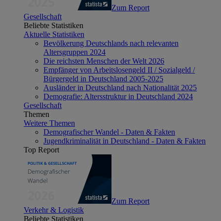
Zum Report
Gesellschaft
Beliebte Statistiken
Aktuelle Statistiken
Bevölkerung Deutschlands nach relevanten
Altersgruppen 2024
Die reichsten Menschen der Welt 2026
Empfänger von Arbeitslosengeld II / Sozialgeld /
Bürgergeld in Deutschland 2005-2025
Ausländer in Deutschland nach Nationalität 2025
Demografie: Altersstruktur in Deutschland 2024
Gesellschaft
Themen
Weitere Themen
Demografischer Wandel - Daten & Fakten
Jugendkriminalität in Deutschland - Daten & Fakten
Top Report
Zum Report
Verkehr & Logistik
Beliebte Statistiken