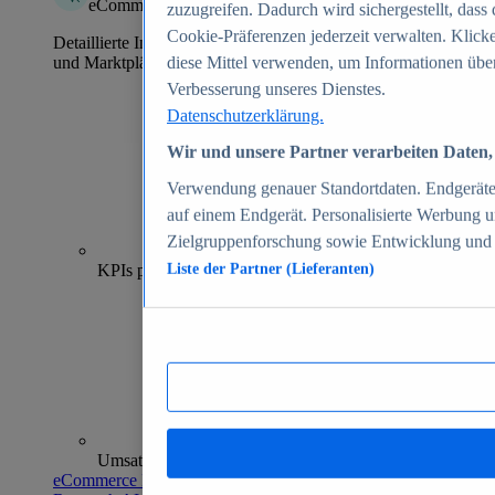
eCommerce Insights
zuzugreifen. Dadurch wird sichergestellt, dass 
Cookie-Präferenzen jederzeit verwalten. Klick
Detaillierte Informationen zu mehr als 39.000 Online-Shops
und Marktplätzen
diese Mittel verwenden, um Informationen über
Verbesserung unseres Dienstes.
Datenschutzerklärung.
Wir und unsere Partner verarbeiten Daten, 
Verwendung genauer Standortdaten. Endgeräteei
auf einem Endgerät. Personalisierte Werbung 
Zielgruppenforschung sowie Entwicklung und
70+
KPIs pro Shop
Liste der Partner (Lieferanten)
Umsatzanalysen und -prognosen
eCommerce Insights entdecken