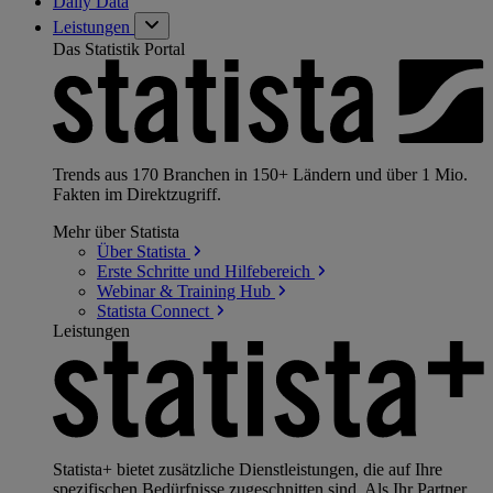
Daily Data
Leistungen
Das Statistik Portal
Trends aus 170 Branchen in 150+ Ländern und über 1 Mio.
Fakten im Direktzugriff.
Mehr über Statista
Über
Statista
Erste Schritte und
Hilfebereich
Webinar & Training
Hub
Statista
Connect
Leistungen
Statista+ bietet zusätzliche Dienstleistungen, die auf Ihre
spezifischen Bedürfnisse zugeschnitten sind. Als Ihr Partner