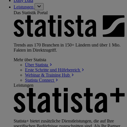
Daily Data
Leistungen
Das Statistik Portal
Trends aus 170 Branchen in 150+ Ländern und über 1 Mio.
Fakten im Direktzugriff.
Mehr über Statista
Über
Statista
Erste Schritte und
Hilfebereich
Webinar & Training
Hub
Statista
Connect
Leistungen
Statista+ bietet zusätzliche Dienstleistungen, die auf Ihre
spezifischen Bedürfnisse zugeschnitten sind. Als Ihr Partner