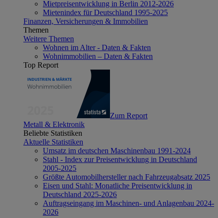
Mietpreisentwicklung in Berlin 2012-2026
Mietenindex für Deutschland 1995-2025
Finanzen, Versicherungen & Immobilien
Themen
Weitere Themen
Wohnen im Alter - Daten & Fakten
Wohnimmobilien – Daten & Fakten
Top Report
Zum Report
Metall & Elektronik
Beliebte Statistiken
Aktuelle Statistiken
Umsatz im deutschen Maschinenbau 1991-2024
Stahl - Index zur Preisentwicklung in Deutschland
2005-2025
Größte Automobilhersteller nach Fahrzeugabsatz 2025
Eisen und Stahl: Monatliche Preisentwicklung in
Deutschland 2025-2026
Auftragseingang im Maschinen- und Anlagenbau 2024-
2026