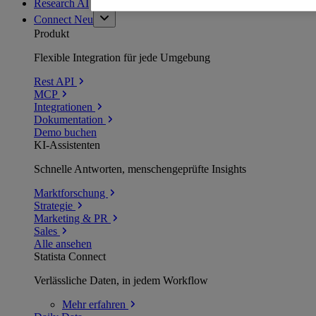
Research AI
Connect
Neu
Produkt
Flexible Integration für jede Umgebung
Rest API
MCP
Integrationen
Dokumentation
Demo buchen
KI-Assistenten
Schnelle Antworten, menschengeprüfte Insights
Marktforschung
Strategie
Marketing & PR
Sales
Alle ansehen
Statista Connect
Verlässliche Daten, in jedem Workflow
Mehr
erfahren