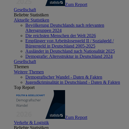
Zum Report
Gesellschaft
Beliebte Statistiken
Aktuelle Statistiken
Bevölkerung Deutschlands nach relevanten
Altersgruppen 2024
Die reichsten Menschen der Welt 2026
Empfänger von Arbeitslosengeld II / Sozialgeld /
Bürgergeld in Deutschland 2005-2025
Ausländer in Deutschland nach Nationalität 2025
Demografie: Altersstruktur in Deutschland 2024
Gesellschaft
Themen
Weitere Themen
Demografischer Wandel - Daten & Fakten
Jugendkriminalität in Deutschland - Daten & Fakten
Top Report
Zum Report
Verkehr & Logistik
Beliebte Statistiken