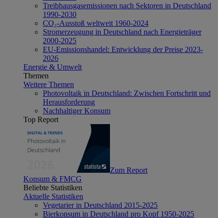
Treibhausgasemissionen nach Sektoren in Deutschland
1990-2030
CO₂-Ausstoß weltweit 1960-2024
Stromerzeugung in Deutschland nach Energieträger
2000-2025
EU-Emissionshandel: Entwicklung der Preise 2023-
2026
Energie & Umwelt
Themen
Weitere Themen
Photovoltaik in Deutschland: Zwischen Fortschritt und
Herausforderung
Nachhaltiger Konsum
Top Report
Zum Report
Konsum & FMCG
Beliebte Statistiken
Aktuelle Statistiken
Vegetarier in Deutschland 2015-2025
Bierkonsum in Deutschland pro Kopf 1950-2025