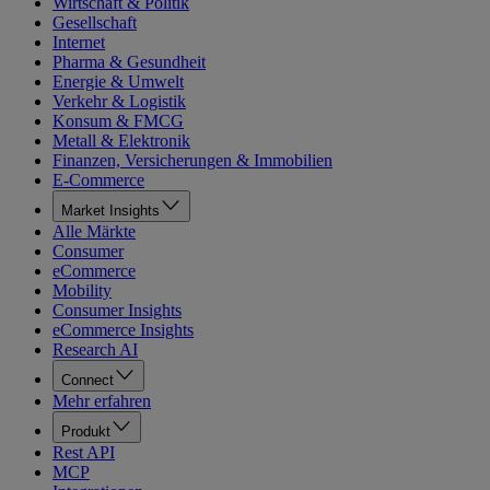
Wirtschaft & Politik
Gesellschaft
Internet
Pharma & Gesundheit
Energie & Umwelt
Verkehr & Logistik
Konsum & FMCG
Metall & Elektronik
Finanzen, Versicherungen & Immobilien
E-Commerce
Market Insights
Alle Märkte
Consumer
eCommerce
Mobility
Consumer Insights
eCommerce Insights
Research AI
Connect
Mehr erfahren
Produkt
Rest API
MCP