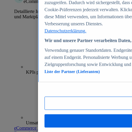
eCommerce Insights
zuzugreifen. Dadurch wird sichergestellt, dass 
Cookie-Präferenzen jederzeit verwalten. Klick
Detaillierte Informationen zu mehr als 39.000 Online-Shops
und Marktplätzen
diese Mittel verwenden, um Informationen über
Verbesserung unseres Dienstes.
Datenschutzerklärung.
Wir und unsere Partner verarbeiten Daten, 
Verwendung genauer Standortdaten. Endgeräteei
auf einem Endgerät. Personalisierte Werbung 
Zielgruppenforschung sowie Entwicklung und
70+
KPIs pro Shop
Liste der Partner (Lieferanten)
Umsatzanalysen und -prognosen
eCommerce Insights entdecken