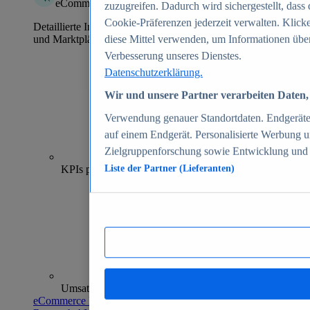
eCommerce Insights
zuzugreifen. Dadurch wird sichergestellt, dass 
Cookie-Präferenzen jederzeit verwalten. Klick
Detaillierte Informationen zu mehr als 39.000 Online-Shops
und Marktplätzen
diese Mittel verwenden, um Informationen über
Verbesserung unseres Dienstes.
Datenschutzerklärung.
Wir und unsere Partner verarbeiten Daten, 
Verwendung genauer Standortdaten. Endgeräteei
auf einem Endgerät. Personalisierte Werbung 
Zielgruppenforschung sowie Entwicklung und
70+
KPIs pro Shop
Liste der Partner (Lieferanten)
Umsatzanalysen und -prognosen
eCommerce Insights entdecken