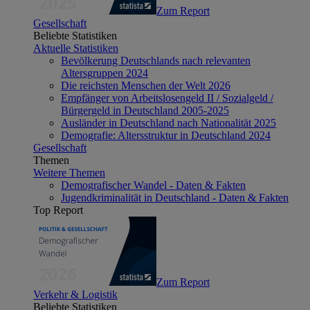
Zum Report
Gesellschaft
Beliebte Statistiken
Aktuelle Statistiken
Bevölkerung Deutschlands nach relevanten
Altersgruppen 2024
Die reichsten Menschen der Welt 2026
Empfänger von Arbeitslosengeld II / Sozialgeld /
Bürgergeld in Deutschland 2005-2025
Ausländer in Deutschland nach Nationalität 2025
Demografie: Altersstruktur in Deutschland 2024
Gesellschaft
Themen
Weitere Themen
Demografischer Wandel - Daten & Fakten
Jugendkriminalität in Deutschland - Daten & Fakten
Top Report
Zum Report
Verkehr & Logistik
Beliebte Statistiken