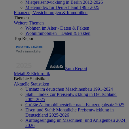
Mietpreisentwicklung in Berlin 2012-2026
Mietenindex für Deutschland 1995-2025
Finanzen, Versicherungen & Immobilien
Themen
Weitere Themen
Wohnen im Alter - Daten & Fakten
Wohnimmobilien – Daten & Fakten
Top Report
Zum Report
Metall & Elektronik
Beliebte Statistiken
Aktuelle Statistiken
Umsatz im deutschen Maschinenbau 1991-2024
Stahl - Index zur Preisentwicklung in Deutschland
2005-2025
Größte Automobilhersteller nach Fahrzeugabsatz 2025
Eisen und Stahl: Monatliche Preisentwicklung in
Deutschland 2025-2026
Auftragseingang im Maschinen- und Anlagenbau 2024-
2026