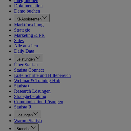
Integrationen
Dokumentation
Demo buchen
KI-Assistenten
Marktforschung
Strategie
Marketing & PR
Sales
Alle ansehen
Daily Data
Leistungen
Über Statista
Statista Connect
Erste Schritte und Hilfebereich
Webinar & Training Hub
Statista+
Research Lösungen
Strategieberatung
Communication Lösungen
Statista R
Lösungen
Warum Statista
Branche