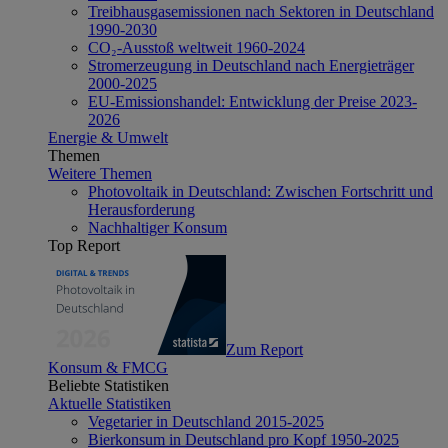
Treibhausgasemissionen nach Sektoren in Deutschland
1990-2030
CO₂-Ausstoß weltweit 1960-2024
Stromerzeugung in Deutschland nach Energieträger
2000-2025
EU-Emissionshandel: Entwicklung der Preise 2023-
2026
Energie & Umwelt
Themen
Weitere Themen
Photovoltaik in Deutschland: Zwischen Fortschritt und
Herausforderung
Nachhaltiger Konsum
Top Report
Zum Report
Konsum & FMCG
Beliebte Statistiken
Aktuelle Statistiken
Vegetarier in Deutschland 2015-2025
Bierkonsum in Deutschland pro Kopf 1950-2025