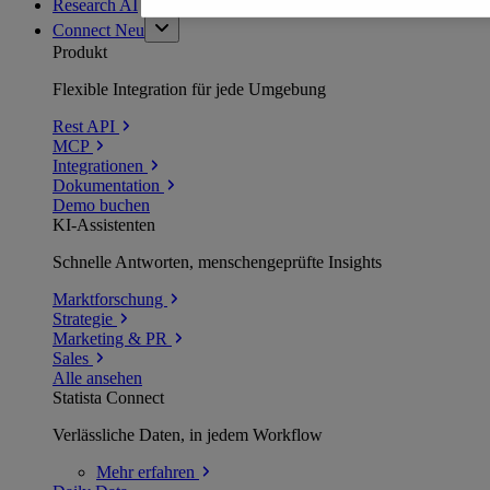
Research AI
Connect
Neu
Produkt
Flexible Integration für jede Umgebung
Rest API
MCP
Integrationen
Dokumentation
Demo buchen
KI-Assistenten
Schnelle Antworten, menschengeprüfte Insights
Marktforschung
Strategie
Marketing & PR
Sales
Alle ansehen
Statista Connect
Verlässliche Daten, in jedem Workflow
Mehr
erfahren