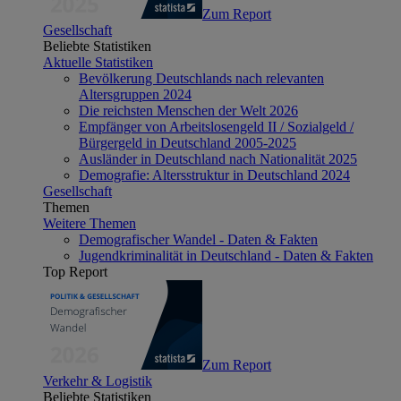
Zum Report
Gesellschaft
Beliebte Statistiken
Aktuelle Statistiken
Bevölkerung Deutschlands nach relevanten
Altersgruppen 2024
Die reichsten Menschen der Welt 2026
Empfänger von Arbeitslosengeld II / Sozialgeld /
Bürgergeld in Deutschland 2005-2025
Ausländer in Deutschland nach Nationalität 2025
Demografie: Altersstruktur in Deutschland 2024
Gesellschaft
Themen
Weitere Themen
Demografischer Wandel - Daten & Fakten
Jugendkriminalität in Deutschland - Daten & Fakten
Top Report
Zum Report
Verkehr & Logistik
Beliebte Statistiken