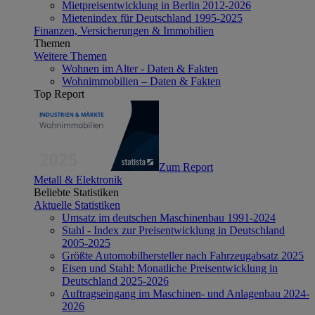
Mietpreisentwicklung in Berlin 2012-2026
Mietenindex für Deutschland 1995-2025
Finanzen, Versicherungen & Immobilien
Themen
Weitere Themen
Wohnen im Alter - Daten & Fakten
Wohnimmobilien – Daten & Fakten
Top Report
Zum Report
Metall & Elektronik
Beliebte Statistiken
Aktuelle Statistiken
Umsatz im deutschen Maschinenbau 1991-2024
Stahl - Index zur Preisentwicklung in Deutschland
2005-2025
Größte Automobilhersteller nach Fahrzeugabsatz 2025
Eisen und Stahl: Monatliche Preisentwicklung in
Deutschland 2025-2026
Auftragseingang im Maschinen- und Anlagenbau 2024-
2026