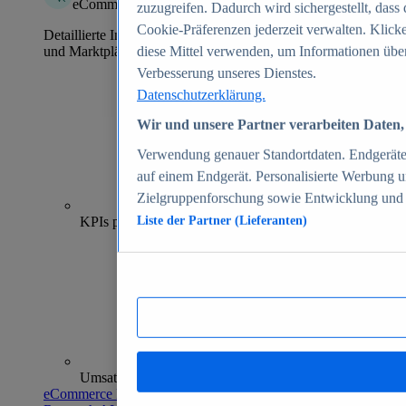
eCommerce Insights
zuzugreifen. Dadurch wird sichergestellt, dass 
Cookie-Präferenzen jederzeit verwalten. Klick
Detaillierte Informationen zu mehr als 39.000 Online-Shops
und Marktplätzen
diese Mittel verwenden, um Informationen über
Verbesserung unseres Dienstes.
Datenschutzerklärung.
Wir und unsere Partner verarbeiten Daten, 
Verwendung genauer Standortdaten. Endgeräteei
auf einem Endgerät. Personalisierte Werbung 
Zielgruppenforschung sowie Entwicklung und
70+
KPIs pro Shop
Liste der Partner (Lieferanten)
Umsatzanalysen und -prognosen
eCommerce Insights entdecken