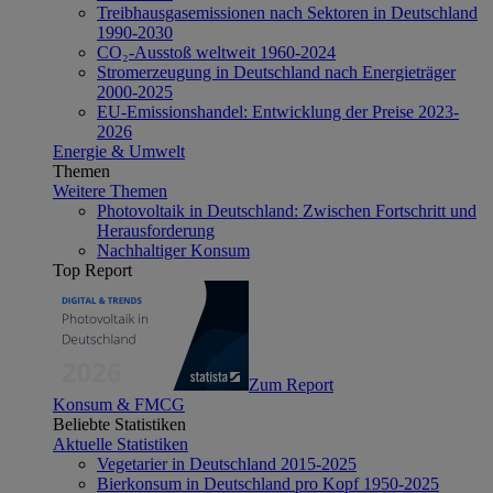
Treibhausgasemissionen nach Sektoren in Deutschland
1990-2030
CO₂-Ausstoß weltweit 1960-2024
Stromerzeugung in Deutschland nach Energieträger
2000-2025
EU-Emissionshandel: Entwicklung der Preise 2023-
2026
Energie & Umwelt
Themen
Weitere Themen
Photovoltaik in Deutschland: Zwischen Fortschritt und
Herausforderung
Nachhaltiger Konsum
Top Report
Zum Report
Konsum & FMCG
Beliebte Statistiken
Aktuelle Statistiken
Vegetarier in Deutschland 2015-2025
Bierkonsum in Deutschland pro Kopf 1950-2025