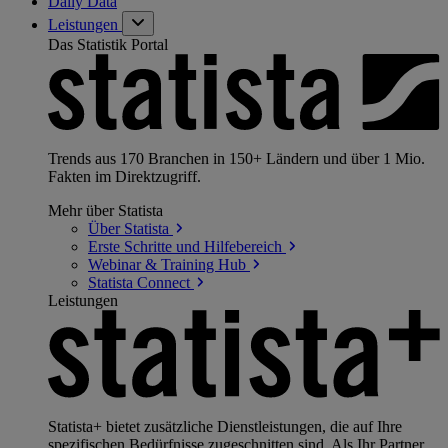
Daily Data
Leistungen
Das Statistik Portal
Trends aus 170 Branchen in 150+ Ländern und über 1 Mio.
Fakten im Direktzugriff.
Mehr über Statista
Über
Statista
Erste Schritte und
Hilfebereich
Webinar & Training
Hub
Statista
Connect
Leistungen
Statista+ bietet zusätzliche Dienstleistungen, die auf Ihre
spezifischen Bedürfnisse zugeschnitten sind. Als Ihr Partner