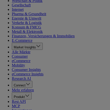
Wirtschaft & Politik
Gesellschaft
Internet
Pharma & Gesundheit
Energie & Umwelt
Verkehr & Logistik
Konsum & FMCG
Metall & Elektronik
Finanzen, Versicherungen & Immobilien
E-Commerce
Market Insights
Alle Märkte
Consumer
eCommerce
Mobility
Consumer Insights
eCommerce Insights
Research AI
Connect
Mehr erfahren
Produkt
Rest API
MCP