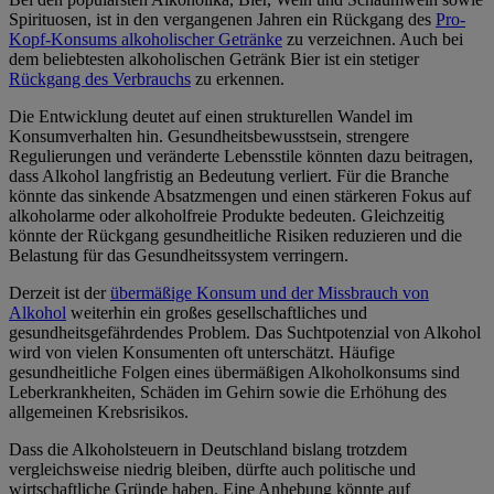
Spirituosen, ist in den vergangenen Jahren ein Rückgang des
Pro-
Kopf-Konsums alkoholischer Getränke
zu verzeichnen. Auch bei
dem beliebtesten alkoholischen Getränk Bier ist ein stetiger
Rückgang des Verbrauchs
zu erkennen.
Die Entwicklung deutet auf einen strukturellen Wandel im
Konsumverhalten hin. Gesundheitsbewusstsein, strengere
Regulierungen und veränderte Lebensstile könnten dazu beitragen,
dass Alkohol langfristig an Bedeutung verliert. Für die Branche
könnte das sinkende Absatzmengen und einen stärkeren Fokus auf
alkoholarme oder alkoholfreie Produkte bedeuten. Gleichzeitig
könnte der Rückgang gesundheitliche Risiken reduzieren und die
Belastung für das Gesundheitssystem verringern.
Derzeit ist der
übermäßige Konsum und der Missbrauch von
Alkohol
weiterhin ein großes gesellschaftliches und
gesundheitsgefährdendes Problem. Das Suchtpotenzial von Alkohol
wird von vielen Konsumenten oft unterschätzt. Häufige
gesundheitliche Folgen eines übermäßigen Alkoholkonsums sind
Leberkrankheiten, Schäden im Gehirn sowie die Erhöhung des
allgemeinen Krebsrisikos.
Dass die Alkoholsteuern in Deutschland bislang trotzdem
vergleichsweise niedrig bleiben, dürfte auch politische und
wirtschaftliche Gründe haben. Eine Anhebung könnte auf