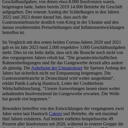
Geschäftsaufgaben, von denen etwa 8.000 Insolvenzen waren,
beigetragen hatte, hatten bereits 2019 14.000 Betriebe ihr Geschäft
aufgegeben. Der erneute Anstieg der Schließungen in den Jahren
2022 und 2023 deutet darauf hin, dass auch die
Gastronomiebranche deutlich vom Krieg in der Ukraine und den
daraus resultierenden Preiserhöhungen und Inflationsentwicklungen
betroffen ist.
Im Vergleich mit den ersten beiden Corona-Jahren 2020 und 2021
gab es im Jahr 2023 rund 2.000 respektive 3.000 Geschäftsaufgaben
mehr. Dies ist ein Indiz dafür, dass sich die Branche noch nicht von
den vergangenen Jahren erholt hat. "Die gesamtwirtschaftlichen
Rahmenbedingungen sind für das Gastgewerbe derzeit alles andere
als günstig. Die
Anhebung der Umsatzsteuer
für Speisen Anfang des
Jahres hat sicherlich nicht zur Entspannung beigetragen. Die
Gastronomiebranche in Deutschland wird weiter ausgedünnt",
erklärt Patrik-Ludwig Hantzsch, Leiter der Creditreform
Wirtschaftsforschung. "Unsere Auswertungen lassen einen weiter
anhaltenden Insolvenztrend im Gastgewerbe erwarten. Die Welle
hat gerade erst begonnen."
Besonders betroffen von den Entwicklungen der vergangenen zwei
Jahre seien laut Hantzsch
Caterer
und Betriebe, die seit maximal
fünf Jahren existieren. Auf letztere entfielen beispielsweise 49
Prozent aller Insolvenzen seit 2020, während in ersterer Gruppe die