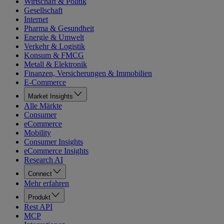
Wirtschaft & Politik
Gesellschaft
Internet
Pharma & Gesundheit
Energie & Umwelt
Verkehr & Logistik
Konsum & FMCG
Metall & Elektronik
Finanzen, Versicherungen & Immobilien
E-Commerce
Market Insights
Alle Märkte
Consumer
eCommerce
Mobility
Consumer Insights
eCommerce Insights
Research AI
Connect
Mehr erfahren
Produkt
Rest API
MCP