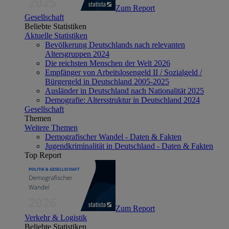
Zum Report
Gesellschaft
Beliebte Statistiken
Aktuelle Statistiken
Bevölkerung Deutschlands nach relevanten
Altersgruppen 2024
Die reichsten Menschen der Welt 2026
Empfänger von Arbeitslosengeld II / Sozialgeld /
Bürgergeld in Deutschland 2005-2025
Ausländer in Deutschland nach Nationalität 2025
Demografie: Altersstruktur in Deutschland 2024
Gesellschaft
Themen
Weitere Themen
Demografischer Wandel - Daten & Fakten
Jugendkriminalität in Deutschland - Daten & Fakten
Top Report
Zum Report
Verkehr & Logistik
Beliebte Statistiken