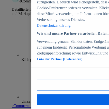
eCommerce Insights
zuzugreifen. Dadurch wird sichergestellt, dass 
Cookie-Präferenzen jederzeit verwalten. Klick
Detaillierte Informationen zu mehr als 39.000 Online-Shops
und Marktplätzen
diese Mittel verwenden, um Informationen über
Verbesserung unseres Dienstes.
Datenschutzerklärung.
Wir und unsere Partner verarbeiten Daten, 
Verwendung genauer Standortdaten. Endgeräteei
auf einem Endgerät. Personalisierte Werbung 
Zielgruppenforschung sowie Entwicklung und
70+
KPIs pro Shop
Liste der Partner (Lieferanten)
Umsatzanalysen und -prognosen
eCommerce Insights entdecken