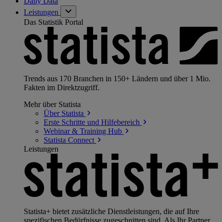
Daily Data
Leistungen
Das Statistik Portal
Trends aus 170 Branchen in 150+ Ländern und über 1 Mio.
Fakten im Direktzugriff.
Mehr über Statista
Über
Statista
Erste Schritte und
Hilfebereich
Webinar & Training
Hub
Statista
Connect
Leistungen
Statista+ bietet zusätzliche Dienstleistungen, die auf Ihre
spezifischen Bedürfnisse zugeschnitten sind. Als Ihr Partner