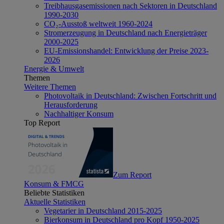
Treibhausgasemissionen nach Sektoren in Deutschland
1990-2030
CO₂-Ausstoß weltweit 1960-2024
Stromerzeugung in Deutschland nach Energieträger
2000-2025
EU-Emissionshandel: Entwicklung der Preise 2023-
2026
Energie & Umwelt
Themen
Weitere Themen
Photovoltaik in Deutschland: Zwischen Fortschritt und
Herausforderung
Nachhaltiger Konsum
Top Report
Zum Report
Konsum & FMCG
Beliebte Statistiken
Aktuelle Statistiken
Vegetarier in Deutschland 2015-2025
Bierkonsum in Deutschland pro Kopf 1950-2025