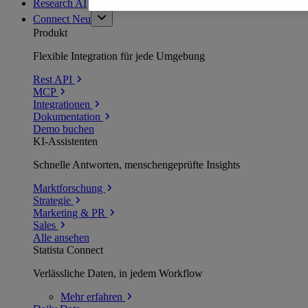
Research AI
Connect
Neu
Produkt
Flexible Integration für jede Umgebung
Rest API
MCP
Integrationen
Dokumentation
Demo buchen
KI-Assistenten
Schnelle Antworten, menschengeprüfte Insights
Marktforschung
Strategie
Marketing & PR
Sales
Alle ansehen
Statista Connect
Verlässliche Daten, in jedem Workflow
Mehr
erfahren