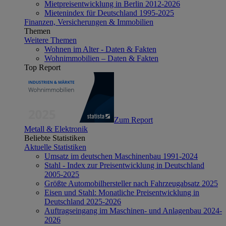
Mietpreisentwicklung in Berlin 2012-2026
Mietenindex für Deutschland 1995-2025
Finanzen, Versicherungen & Immobilien
Themen
Weitere Themen
Wohnen im Alter - Daten & Fakten
Wohnimmobilien – Daten & Fakten
Top Report
Zum Report
Metall & Elektronik
Beliebte Statistiken
Aktuelle Statistiken
Umsatz im deutschen Maschinenbau 1991-2024
Stahl - Index zur Preisentwicklung in Deutschland
2005-2025
Größte Automobilhersteller nach Fahrzeugabsatz 2025
Eisen und Stahl: Monatliche Preisentwicklung in
Deutschland 2025-2026
Auftragseingang im Maschinen- und Anlagenbau 2024-
2026