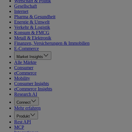
Wirtschaft & Politik
Gesellschaft
Internet
Pharma & Gesundheit
Energie & Umwelt
Verkehr & Logistik
Konsum & FMCG
Metall & Elektronik
Finanzen, Versicherungen & Immobilien
E-Commerce
Market Insights
Alle Märkte
Consumer
eCommerce
Mobility
Consumer Insights
eCommerce Insights
Research AI
Connect
Mehr erfahren
Produkt
Rest API
MCP