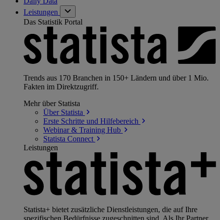
Daily Data
Leistungen
Das Statistik Portal
Trends aus 170 Branchen in 150+ Ländern und über 1 Mio.
Fakten im Direktzugriff.
Mehr über Statista
Über
Statista
Erste Schritte und
Hilfebereich
Webinar & Training
Hub
Statista
Connect
Leistungen
Statista+ bietet zusätzliche Dienstleistungen, die auf Ihre
spezifischen Bedürfnisse zugeschnitten sind. Als Ihr Partner