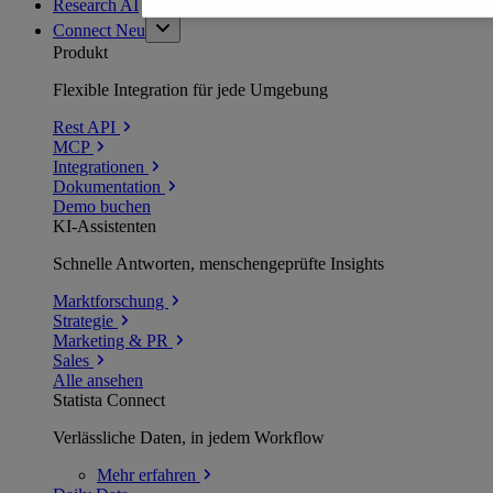
Research AI
Connect
Neu
Produkt
Flexible Integration für jede Umgebung
Rest API
MCP
Integrationen
Dokumentation
Demo buchen
KI-Assistenten
Schnelle Antworten, menschengeprüfte Insights
Marktforschung
Strategie
Marketing & PR
Sales
Alle ansehen
Statista Connect
Verlässliche Daten, in jedem Workflow
Mehr
erfahren