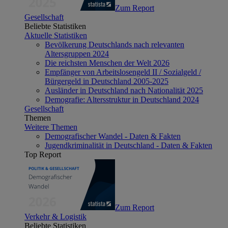
Zum Report
Gesellschaft
Beliebte Statistiken
Aktuelle Statistiken
Bevölkerung Deutschlands nach relevanten
Altersgruppen 2024
Die reichsten Menschen der Welt 2026
Empfänger von Arbeitslosengeld II / Sozialgeld /
Bürgergeld in Deutschland 2005-2025
Ausländer in Deutschland nach Nationalität 2025
Demografie: Altersstruktur in Deutschland 2024
Gesellschaft
Themen
Weitere Themen
Demografischer Wandel - Daten & Fakten
Jugendkriminalität in Deutschland - Daten & Fakten
Top Report
Zum Report
Verkehr & Logistik
Beliebte Statistiken