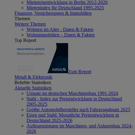
Mietpreisentwicklung in Berlin 2012-2026
Mietenindex für Deutschland 1995-2025
Finanzen, Versicherungen & Immobilien
Themen
Weitere Themen
Wohnen im Alter - Daten & Fakten
Wohnimmobilien – Daten & Fakten
Top Report
Zum Report
Metall & Elektronik
Beliebte Statistiken
Aktuelle Statistiken
Umsatz im deutschen Maschinenbau 1991-2024
Stahl - Index zur Preisentwicklung in Deutschland
2005-2025
Größte Automobilhersteller nach Fahrzeugabsatz 2025
Eisen und Stahl: Monatliche Preisentwicklung in
Deutschland 2025-2026
Auftragseingang im Maschinen- und Anlagenbau 2024-
2026