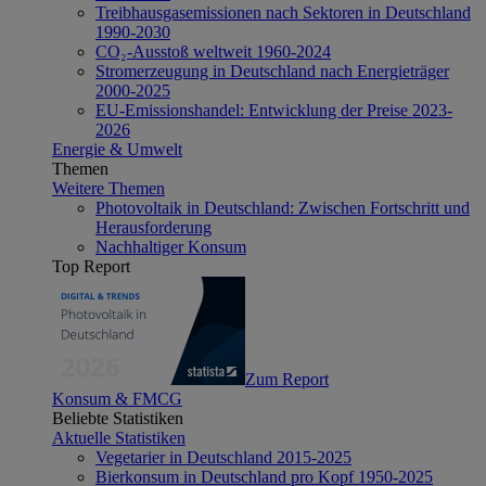
Treibhausgasemissionen nach Sektoren in Deutschland
1990-2030
CO₂-Ausstoß weltweit 1960-2024
Stromerzeugung in Deutschland nach Energieträger
2000-2025
EU-Emissionshandel: Entwicklung der Preise 2023-
2026
Energie & Umwelt
Themen
Weitere Themen
Photovoltaik in Deutschland: Zwischen Fortschritt und
Herausforderung
Nachhaltiger Konsum
Top Report
Zum Report
Konsum & FMCG
Beliebte Statistiken
Aktuelle Statistiken
Vegetarier in Deutschland 2015-2025
Bierkonsum in Deutschland pro Kopf 1950-2025