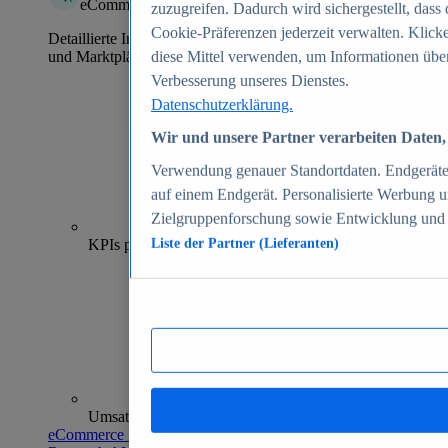
eCommerce Insights
zuzugreifen. Dadurch wird sichergestellt, dass 
Cookie-Präferenzen jederzeit verwalten. Klick
Detaillierte Informationen zu mehr als 39.000 Online-Shops
und Marktplätzen
diese Mittel verwenden, um Informationen über
Verbesserung unseres Dienstes.
Datenschutzerklärung.
Wir und unsere Partner verarbeiten Daten, 
Verwendung genauer Standortdaten. Endgeräteei
auf einem Endgerät. Personalisierte Werbung 
Zielgruppenforschung sowie Entwicklung und
70+
KPIs pro Shop
Liste der Partner (Lieferanten)
Umsatzanalysen und -prognosen
eCommerce Insights entdecken