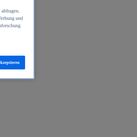
 abfragen.
 Werbung und
nforschung
akzeptieren