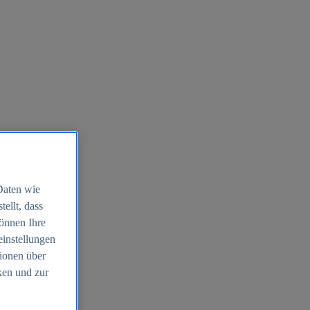
Daten wie
ellt, dass
können Ihre
einstellungen
ionen über
ken und zur