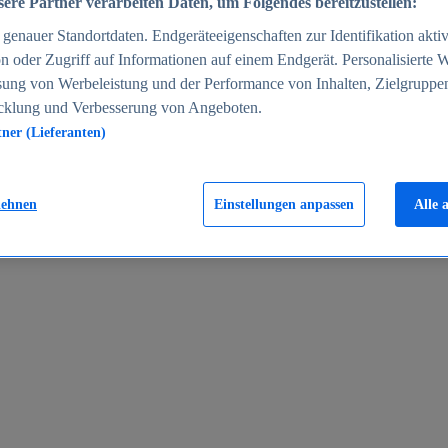
ere Partner verarbeiten Daten, um Folgendes bereitzustellen:
enauer Standortdaten. Endgeräteeigenschaften zur Identifikation aktiv
n oder Zugriff auf Informationen auf einem Endgerät. Personalisierte
sung von Werbeleistung und der Performance von Inhalten, Zielgruppe
cklung und Verbesserung von Angeboten.
tner (Lieferanten)
en 2024
lehnen
Einstellungen anpassen
Alle 
rgeld in Deutschland 2005-2025