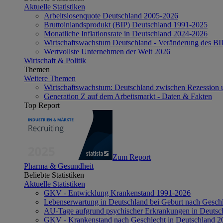
Aktuelle Statistiken
Arbeitslosenquote Deutschland 2005-2026
Bruttoinlandsprodukt (BIP) Deutschland 1991-2025
Monatliche Inflationsrate in Deutschland 2024-2026
Wirtschaftswachstum Deutschland - Veränderung des B
Wertvollste Unternehmen der Welt 2026
Wirtschaft & Politik
Themen
Weitere Themen
Wirtschaftswachstum: Deutschland zwischen Rezession 
Generation Z auf dem Arbeitsmarkt - Daten & Fakten
Top Report
Zum Report
Pharma & Gesundheit
Beliebte Statistiken
Aktuelle Statistiken
GKV - Entwicklung Krankenstand 1991-2026
Lebenserwartung in Deutschland bei Geburt nach Gesch
AU-Tage aufgrund psychischer Erkrankungen in Deutsc
GKV - Krankenstand nach Geschlecht in Deutschland 