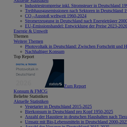
Aktuelle Statistiken
Industriestrompreise inkl. Stromsteuer in Deutschland 1
Treibhausgasemissionen nach Sektoren in Deutschland 
CO₂-Ausstoß weltweit 1960-2024
Stromerzeugung in Deutschland nach Energieträger 200
EU-Emissionshandel: Entwicklung der Preise 2023-202
Energie & Umwelt
Themen
Weitere Themen
Photovoltaik in Deutschland: Zwischen Fortschritt und 
Nachhaltiger Konsum
Top Report
Zum Report
Konsum & FMCG
Beliebte Statistiken
Aktuelle Statistiken
Vegetarier in Deutschland 2015-2025
Bierkonsum in Deutschland pro Kopf 1950-2025
Anzahl der Haustiere in deutschen Haushalten nach Tier
Umsatz mit Bio-Lebensmitteln in Deutschland 2000-202
Anzahl der Veganer in Deutschland 2015-2025