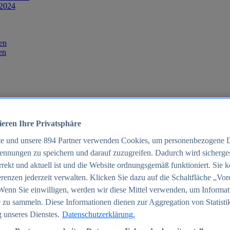
 2024
en
en
ieren Ihre Privatsphäre
te und unsere
894
Partner verwenden Cookies, um personenbezogene 
ennungen zu speichern und darauf zuzugreifen. Dadurch wird sichergest
orrekt und aktuell ist und die Website ordnungsgemäß funktioniert. Sie 
025
renzen jederzeit verwalten. Klicken Sie dazu auf die Schaltfläche „Vor
schland 2025
Wenn Sie einwilligen, werden wir diese Mittel verwenden, um Informat
 zu sammeln. Diese Informationen dienen zur Aggregation von Statisti
 unseres Dienstes.
Datenschutzerklärung.