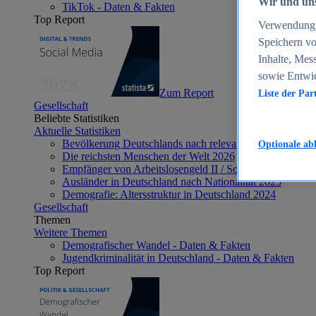
Wir und uns
TikTok - Daten & Fakten
Top Report
Verwendung g
Speichern vo
Inhalte, Mes
sowie Entwi
Zum Report
Liste der Par
Gesellschaft
Beliebte Statistiken
Aktuelle Statistiken
Bevölkerung Deutschlands nach relevanten Altersgrupp
Optionale ab
Die reichsten Menschen der Welt 2026
Empfänger von Arbeitslosengeld II / Sozialgeld / Bürge
Ausländer in Deutschland nach Nationalität 2025
Demografie: Altersstruktur in Deutschland 2024
Gesellschaft
Themen
Weitere Themen
Demografischer Wandel - Daten & Fakten
Jugendkriminalität in Deutschland - Daten & Fakten
Top Report