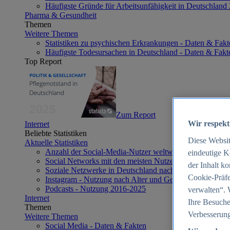
Häufigste Gründe für Arbeitsunfähigkeit in Deutschland
Pharma & Gesundheit
Themen
Weitere Themen
Statistiken zu psychischen Erkrankungen - Daten & Fakt
Häufigste Todesursachen in Deutschland - Daten & Fakt
Top Report
Zum Report
Wir respekt
Internet
Beliebte Statistiken
Diese Websi
Aktuelle Statistiken
Anzahl der Social-Media-Nutzer weltweit 2012-2025
eindeutige K
Social Networks mit den meisten Nutzern weltweit 2025
der Inhalt k
Soziale Netzwerke in Deutschland nach Generationen 2
Cookie-Präfe
Instagram - Nutzung nach Alter und Geschlecht in Deut
Podcasts - Nutzung 2016-2025
verwalten“. 
Internet
Ihre Besuche
Themen
Verbesserung
Weitere Themen
Social Media - Daten & Fakten