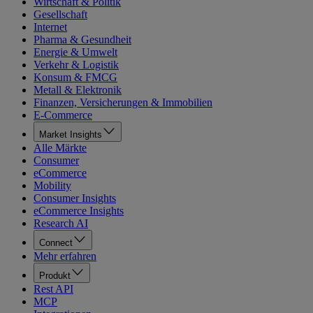
Wirtschaft & Politik
Gesellschaft
Internet
Pharma & Gesundheit
Energie & Umwelt
Verkehr & Logistik
Konsum & FMCG
Metall & Elektronik
Finanzen, Versicherungen & Immobilien
E-Commerce
Market Insights
Alle Märkte
Consumer
eCommerce
Mobility
Consumer Insights
eCommerce Insights
Research AI
Connect
Mehr erfahren
Produkt
Rest API
MCP