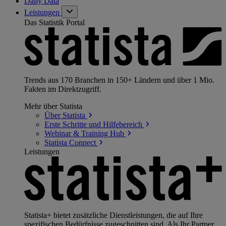
Daily Data
Leistungen
Das Statistik Portal
Trends aus 170 Branchen in 150+ Ländern und über 1 Mio.
Fakten im Direktzugriff.
Mehr über Statista
Über
Statista
Erste Schritte und
Hilfebereich
Webinar & Training
Hub
Statista
Connect
Leistungen
Statista+ bietet zusätzliche Dienstleistungen, die auf Ihre
spezifischen Bedürfnisse zugeschnitten sind. Als Ihr Partner