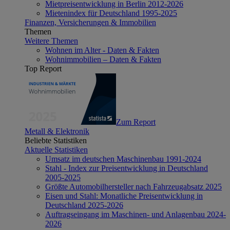
Mietpreisentwicklung in Berlin 2012-2026
Mietenindex für Deutschland 1995-2025
Finanzen, Versicherungen & Immobilien
Themen
Weitere Themen
Wohnen im Alter - Daten & Fakten
Wohnimmobilien – Daten & Fakten
Top Report
Zum Report
Metall & Elektronik
Beliebte Statistiken
Aktuelle Statistiken
Umsatz im deutschen Maschinenbau 1991-2024
Stahl - Index zur Preisentwicklung in Deutschland
2005-2025
Größte Automobilhersteller nach Fahrzeugabsatz 2025
Eisen und Stahl: Monatliche Preisentwicklung in
Deutschland 2025-2026
Auftragseingang im Maschinen- und Anlagenbau 2024-
2026