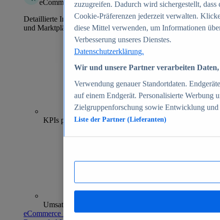
eCommerce Insights
zuzugreifen. Dadurch wird sichergestellt, dass 
Cookie-Präferenzen jederzeit verwalten. Klick
Detaillierte Informationen zu mehr als 39.000 Online-Shops
und Marktplätzen
diese Mittel verwenden, um Informationen über
Verbesserung unseres Dienstes.
Datenschutzerklärung.
Wir und unsere Partner verarbeiten Daten, 
Verwendung genauer Standortdaten. Endgeräteei
auf einem Endgerät. Personalisierte Werbung 
Zielgruppenforschung sowie Entwicklung und
70+
KPIs pro Shop
Liste der Partner (Lieferanten)
Umsatzanalysen und -prognosen
eCommerce Insights entdecken