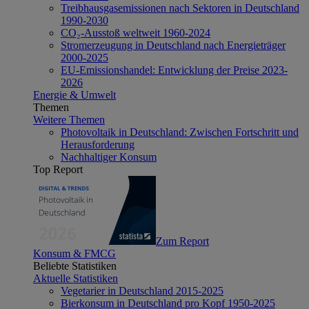
Treibhausgasemissionen nach Sektoren in Deutschland
1990-2030
CO₂-Ausstoß weltweit 1960-2024
Stromerzeugung in Deutschland nach Energieträger
2000-2025
EU-Emissionshandel: Entwicklung der Preise 2023-
2026
Energie & Umwelt
Themen
Weitere Themen
Photovoltaik in Deutschland: Zwischen Fortschritt und
Herausforderung
Nachhaltiger Konsum
Top Report
Zum Report
Konsum & FMCG
Beliebte Statistiken
Aktuelle Statistiken
Vegetarier in Deutschland 2015-2025
Bierkonsum in Deutschland pro Kopf 1950-2025