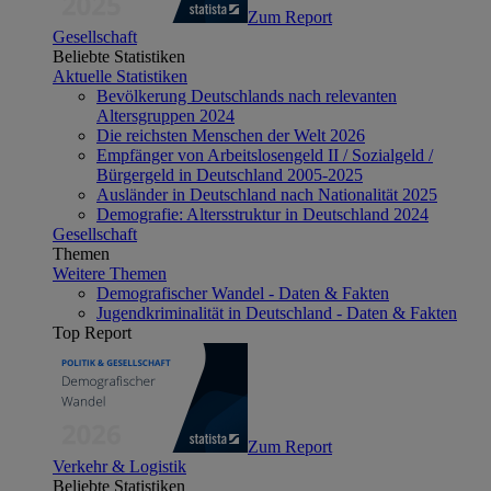
Zum Report
Gesellschaft
Beliebte Statistiken
Aktuelle Statistiken
Bevölkerung Deutschlands nach relevanten
Altersgruppen 2024
Die reichsten Menschen der Welt 2026
Empfänger von Arbeitslosengeld II / Sozialgeld /
Bürgergeld in Deutschland 2005-2025
Ausländer in Deutschland nach Nationalität 2025
Demografie: Altersstruktur in Deutschland 2024
Gesellschaft
Themen
Weitere Themen
Demografischer Wandel - Daten & Fakten
Jugendkriminalität in Deutschland - Daten & Fakten
Top Report
Zum Report
Verkehr & Logistik
Beliebte Statistiken