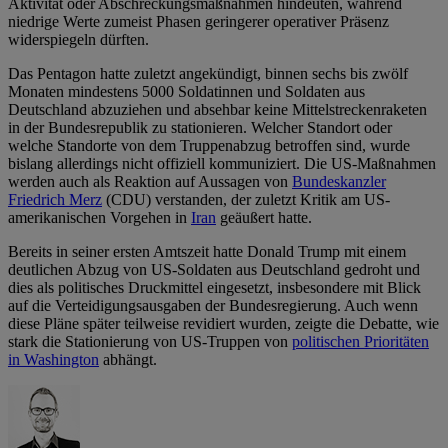
Aktivität oder Abschreckungsmaßnahmen hindeuten, während
niedrige Werte zumeist Phasen geringerer operativer Präsenz
widerspiegeln dürften.
Das Pentagon hatte zuletzt angekündigt, binnen sechs bis zwölf
Monaten mindestens 5000 Soldatinnen und Soldaten aus
Deutschland abzuziehen und absehbar keine Mittelstreckenraketen
in der Bundesrepublik zu stationieren. Welcher Standort oder
welche Standorte von dem Truppenabzug betroffen sind, wurde
bislang allerdings nicht offiziell kommuniziert. Die US-Maßnahmen
werden auch als Reaktion auf Aussagen von
Bundeskanzler
Friedrich Merz
(CDU) verstanden, der zuletzt Kritik am US-
amerikanischen Vorgehen in
Iran
geäußert hatte.
Bereits in seiner ersten Amtszeit hatte Donald Trump mit einem
deutlichen Abzug von US-Soldaten aus Deutschland gedroht und
dies als politisches Druckmittel eingesetzt, insbesondere mit Blick
auf die Verteidigungsausgaben der Bundesregierung. Auch wenn
diese Pläne später teilweise revidiert wurden, zeigte die Debatte, wie
stark die Stationierung von US-Truppen von
politischen Prioritäten
in Washington
abhängt.