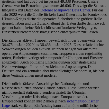
gestiegen und lag 2025 bei insgesamt 49.338 Personen. Untere
Grenze war im Betrachtungszeitraum 46.606. Das zeigt die Statista-
Infografik mit Daten des
Defense Manpower Data Center
. Für das
Jahr 2022 weist die Quelle für kein Land Daten aus. Im Kontext des
Ukraine-Kriegs dürfte die operative Sicherheit eine größere Rolle
gespielt haben und die Zurückhaltung der Daten dürfte dem Zweck
gedient haben, keine Rückschlüsse auf konkrete Verlegungen,
Einsatzbereitschaft oder strategische Schwerpunkte zuzulassen.
Die Zahl der aktiven Truppen bewegt sich in der Spannweite von
34.475 im Jahr 2020 bis 36.436 im Jahr 2025. Diese relativ leichten
Schwankungen bei den aktiven Truppen hängen vor allem mit
operativen Anpassungen zusammen. Truppen werden regelmäßig
rotiert, Einheiten verlegt oder temporär für Übungen und Einsätze
abgezogen. Auch politische Entscheidungen oder strategische
Neubewertungen führen oft zu kleineren Anpassungen. Da
Deutschland ein zentraler, aber nicht alleiniger Standort ist, bleiben
diese Veränderungen meist moderat.
Die deutlich stärkeren Ausschläge bei Nationalgarde und
Reservisten dürften andere Gründe haben. Diese Kräfte werden
nicht dauerhaft stationiert, sondern gezielt für Übungen,
Verstärkungen oder Krisenlagen nach Europa entsendet.
Entsprechend können ihre Zahlen je nach
sicherheitspolitischer
Lage
stark variieren. Ein Anstieg kann auf erhöhte militärische