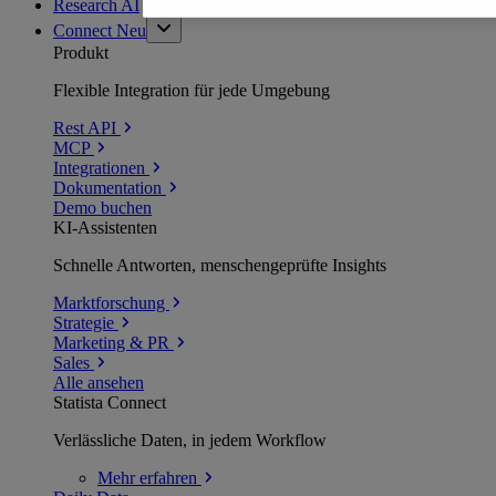
Research AI
Connect
Neu
Produkt
Flexible Integration für jede Umgebung
Rest API
MCP
Integrationen
Dokumentation
Demo buchen
KI-Assistenten
Schnelle Antworten, menschengeprüfte Insights
Marktforschung
Strategie
Marketing & PR
Sales
Alle ansehen
Statista Connect
Verlässliche Daten, in jedem Workflow
Mehr
erfahren