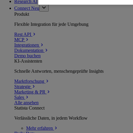
Research AI
Connect
Neu
Produkt
Flexible Integration für jede Umgebung
Rest API
MCP
Integrationen
Dokumentation
Demo buchen
KI-Assistenten
Schnelle Antworten, menschengeprüfte Insights
Marktforschung
Strategie
Marketing & PR
Sales
Alle ansehen
Statista Connect
Verlässliche Daten, in jedem Workflow
Mehr
erfahren