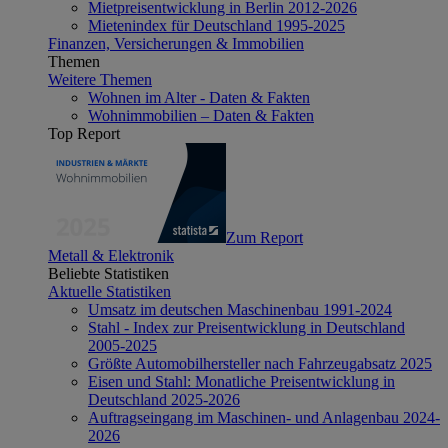
Mietpreisentwicklung in Berlin 2012-2026
Mietenindex für Deutschland 1995-2025
Finanzen, Versicherungen & Immobilien
Themen
Weitere Themen
Wohnen im Alter - Daten & Fakten
Wohnimmobilien – Daten & Fakten
Top Report
Zum Report
Metall & Elektronik
Beliebte Statistiken
Aktuelle Statistiken
Umsatz im deutschen Maschinenbau 1991-2024
Stahl - Index zur Preisentwicklung in Deutschland
2005-2025
Größte Automobilhersteller nach Fahrzeugabsatz 2025
Eisen und Stahl: Monatliche Preisentwicklung in
Deutschland 2025-2026
Auftragseingang im Maschinen- und Anlagenbau 2024-
2026