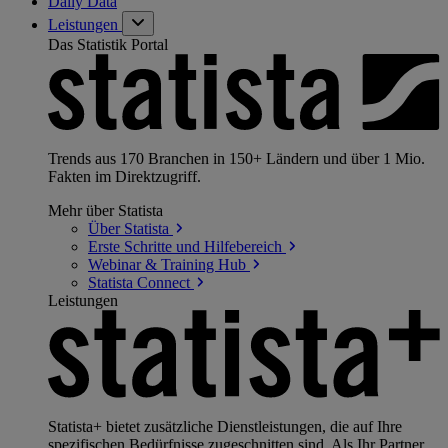
Daily Data
Leistungen
Das Statistik Portal
Trends aus 170 Branchen in 150+ Ländern und über 1 Mio.
Fakten im Direktzugriff.
Mehr über Statista
Über
Statista
Erste Schritte und
Hilfebereich
Webinar & Training
Hub
Statista
Connect
Leistungen
Statista+ bietet zusätzliche Dienstleistungen, die auf Ihre
spezifischen Bedürfnisse zugeschnitten sind. Als Ihr Partner