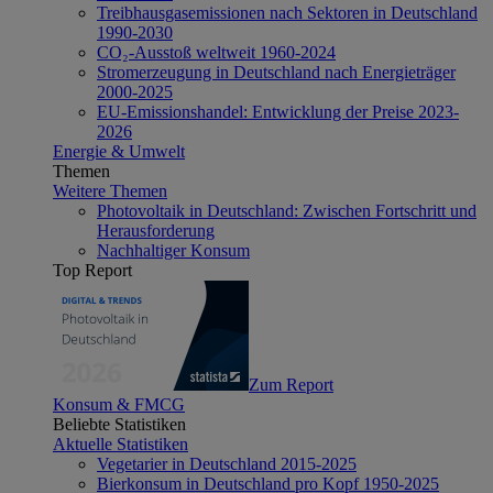
Treibhausgasemissionen nach Sektoren in Deutschland
1990-2030
CO₂-Ausstoß weltweit 1960-2024
Stromerzeugung in Deutschland nach Energieträger
2000-2025
EU-Emissionshandel: Entwicklung der Preise 2023-
2026
Energie & Umwelt
Themen
Weitere Themen
Photovoltaik in Deutschland: Zwischen Fortschritt und
Herausforderung
Nachhaltiger Konsum
Top Report
Zum Report
Konsum & FMCG
Beliebte Statistiken
Aktuelle Statistiken
Vegetarier in Deutschland 2015-2025
Bierkonsum in Deutschland pro Kopf 1950-2025