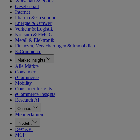
Wirtschaft & Politik
Gesellschaft
Internet
Pharma & Gesundheit
Energie & Umwelt
Verkehr & Logistik
Konsum & FMCG
Metall & Elektronik
Finanzen, Versicherungen & Immobilien
E-Commerce
Market Insights
Alle Märkte
Consumer
eCommerce
Mobility
Consumer Insights
eCommerce Insights
Research AI
Connect
Mehr erfahren
Produkt
Rest API
MCP