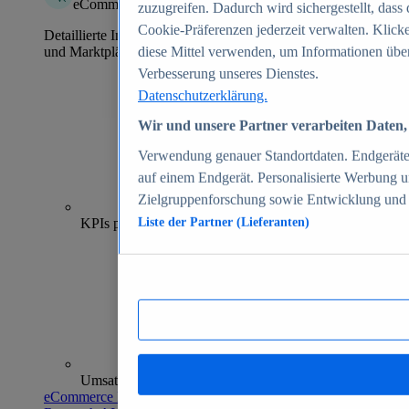
eCommerce Insights
zuzugreifen. Dadurch wird sichergestellt, dass 
Cookie-Präferenzen jederzeit verwalten. Klick
Detaillierte Informationen zu mehr als 39.000 Online-Shops
und Marktplätzen
diese Mittel verwenden, um Informationen über
Verbesserung unseres Dienstes.
Datenschutzerklärung.
Wir und unsere Partner verarbeiten Daten, 
Verwendung genauer Standortdaten. Endgeräteei
auf einem Endgerät. Personalisierte Werbung 
Zielgruppenforschung sowie Entwicklung und
70+
KPIs pro Shop
Liste der Partner (Lieferanten)
Umsatzanalysen und -prognosen
eCommerce Insights entdecken