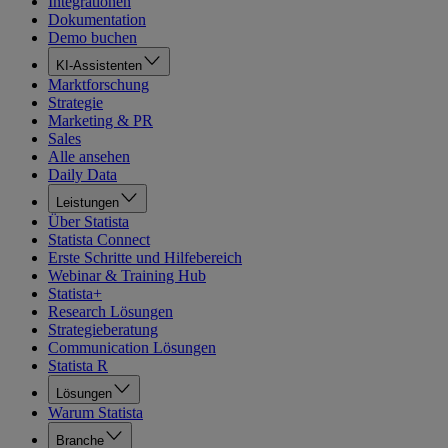
Integrationen
Dokumentation
Demo buchen
KI-Assistenten
Marktforschung
Strategie
Marketing & PR
Sales
Alle ansehen
Daily Data
Leistungen
Über Statista
Statista Connect
Erste Schritte und Hilfebereich
Webinar & Training Hub
Statista+
Research Lösungen
Strategieberatung
Communication Lösungen
Statista R
Lösungen
Warum Statista
Branche