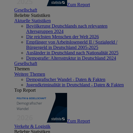
Zum Report
Gesellschaft
Beliebte Statistiken
Aktuelle Statistiken
Bevölkerung Deutschlands nach relevanten
Altersgruppen 2024
Die reichsten Menschen der Welt 2026
Empfänger von Arbeitslosengeld II / Sozialgeld /
Bürgergeld in Deutschland 2005-2025
Ausländer in Deutschland nach Nationalität 2025
Demografie: Altersstruktur in Deutschland 2024
Gesellschaft
Themen
Weitere Themen
Demografischer Wandel - Daten & Fakten
Jugendkriminalität in Deutschland - Daten & Fakten
Top Report
Zum Report
Verkehr & Logistik
Beliebte Statistiken