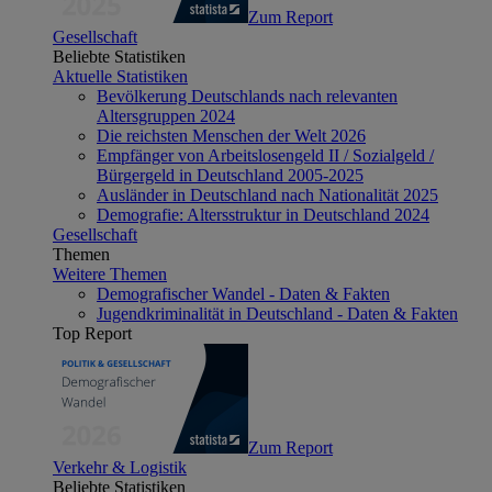
Zum Report
Gesellschaft
Beliebte Statistiken
Aktuelle Statistiken
Bevölkerung Deutschlands nach relevanten
Altersgruppen 2024
Die reichsten Menschen der Welt 2026
Empfänger von Arbeitslosengeld II / Sozialgeld /
Bürgergeld in Deutschland 2005-2025
Ausländer in Deutschland nach Nationalität 2025
Demografie: Altersstruktur in Deutschland 2024
Gesellschaft
Themen
Weitere Themen
Demografischer Wandel - Daten & Fakten
Jugendkriminalität in Deutschland - Daten & Fakten
Top Report
Zum Report
Verkehr & Logistik
Beliebte Statistiken