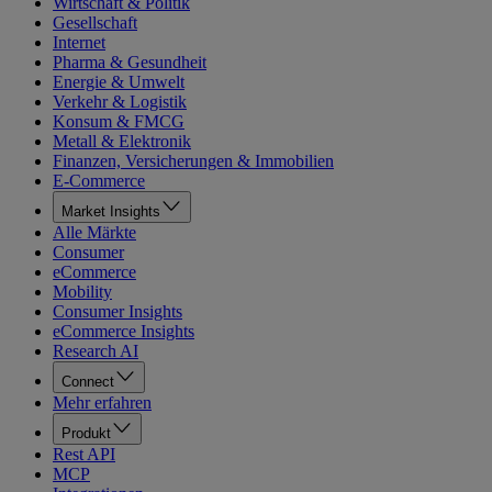
Wirtschaft & Politik
Gesellschaft
Internet
Pharma & Gesundheit
Energie & Umwelt
Verkehr & Logistik
Konsum & FMCG
Metall & Elektronik
Finanzen, Versicherungen & Immobilien
E-Commerce
Market Insights
Alle Märkte
Consumer
eCommerce
Mobility
Consumer Insights
eCommerce Insights
Research AI
Connect
Mehr erfahren
Produkt
Rest API
MCP