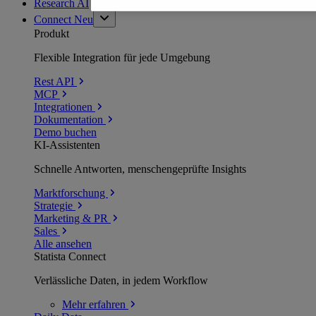
Research AI
Connect
Neu
Produkt
Flexible Integration für jede Umgebung
Rest API
MCP
Integrationen
Dokumentation
Demo buchen
KI-Assistenten
Schnelle Antworten, menschengeprüfte Insights
Marktforschung
Strategie
Marketing & PR
Sales
Alle ansehen
Statista Connect
Verlässliche Daten, in jedem Workflow
Mehr
erfahren