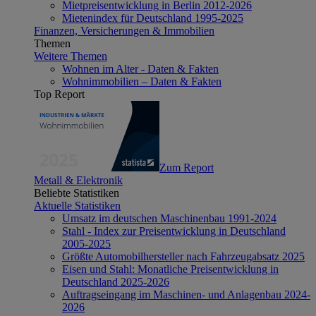
Mietpreisentwicklung in Berlin 2012-2026
Mietenindex für Deutschland 1995-2025
Finanzen, Versicherungen & Immobilien
Themen
Weitere Themen
Wohnen im Alter - Daten & Fakten
Wohnimmobilien – Daten & Fakten
Top Report
Zum Report
Metall & Elektronik
Beliebte Statistiken
Aktuelle Statistiken
Umsatz im deutschen Maschinenbau 1991-2024
Stahl - Index zur Preisentwicklung in Deutschland
2005-2025
Größte Automobilhersteller nach Fahrzeugabsatz 2025
Eisen und Stahl: Monatliche Preisentwicklung in
Deutschland 2025-2026
Auftragseingang im Maschinen- und Anlagenbau 2024-
2026