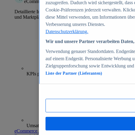
eCommerce Insights
zuzugreifen. Dadurch wird sichergestellt, dass 
Cookie-Präferenzen jederzeit verwalten. Klick
Detaillierte Informationen zu mehr als 39.000 Online-Shops
und Marktplätzen
diese Mittel verwenden, um Informationen über
Verbesserung unseres Dienstes.
Datenschutzerklärung.
Wir und unsere Partner verarbeiten Daten, 
Verwendung genauer Standortdaten. Endgeräteei
auf einem Endgerät. Personalisierte Werbung 
Zielgruppenforschung sowie Entwicklung und
70+
KPIs pro Shop
Liste der Partner (Lieferanten)
Umsatzanalysen und -prognosen
eCommerce Insights entdecken