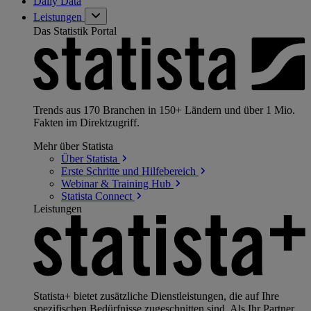
Daily Data
Leistungen
Das Statistik Portal
Trends aus 170 Branchen in 150+ Ländern und über 1 Mio.
Fakten im Direktzugriff.
Mehr über Statista
Über
Statista
Erste Schritte und
Hilfebereich
Webinar & Training
Hub
Statista
Connect
Leistungen
Statista+ bietet zusätzliche Dienstleistungen, die auf Ihre
spezifischen Bedürfnisse zugeschnitten sind. Als Ihr Partner