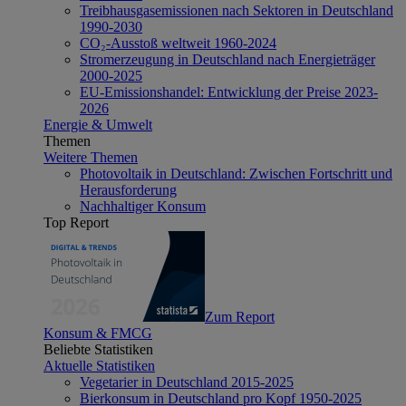
Treibhausgasemissionen nach Sektoren in Deutschland
1990-2030
CO₂-Ausstoß weltweit 1960-2024
Stromerzeugung in Deutschland nach Energieträger
2000-2025
EU-Emissionshandel: Entwicklung der Preise 2023-
2026
Energie & Umwelt
Themen
Weitere Themen
Photovoltaik in Deutschland: Zwischen Fortschritt und
Herausforderung
Nachhaltiger Konsum
Top Report
Zum Report
Konsum & FMCG
Beliebte Statistiken
Aktuelle Statistiken
Vegetarier in Deutschland 2015-2025
Bierkonsum in Deutschland pro Kopf 1950-2025