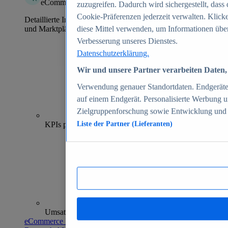
eCommerce Insights
zuzugreifen. Dadurch wird sichergestellt, dass 
Cookie-Präferenzen jederzeit verwalten. Klick
Detaillierte Informationen zu mehr als 39.000 Online-Shops
und Marktplätzen
diese Mittel verwenden, um Informationen über
Verbesserung unseres Dienstes.
Datenschutzerklärung.
Wir und unsere Partner verarbeiten Daten, 
Verwendung genauer Standortdaten. Endgeräteei
auf einem Endgerät. Personalisierte Werbung 
Zielgruppenforschung sowie Entwicklung und
70+
KPIs pro Shop
Liste der Partner (Lieferanten)
Umsatzanalysen und -prognosen
eCommerce Insights entdecken