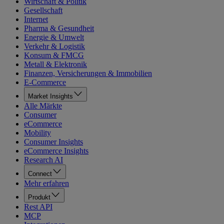
Wirtschaft & Politik
Gesellschaft
Internet
Pharma & Gesundheit
Energie & Umwelt
Verkehr & Logistik
Konsum & FMCG
Metall & Elektronik
Finanzen, Versicherungen & Immobilien
E-Commerce
Market Insights
Alle Märkte
Consumer
eCommerce
Mobility
Consumer Insights
eCommerce Insights
Research AI
Connect
Mehr erfahren
Produkt
Rest API
MCP