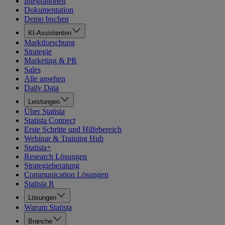
Integrationen
Dokumentation
Demo buchen
KI-Assistenten
Marktforschung
Strategie
Marketing & PR
Sales
Alle ansehen
Daily Data
Leistungen
Über Statista
Statista Connect
Erste Schritte und Hilfebereich
Webinar & Training Hub
Statista+
Research Lösungen
Strategieberatung
Communication Lösungen
Statista R
Lösungen
Warum Statista
Branche