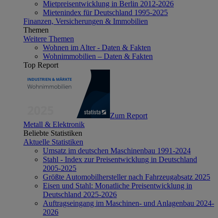
Mietpreisentwicklung in Berlin 2012-2026
Mietenindex für Deutschland 1995-2025
Finanzen, Versicherungen & Immobilien
Themen
Weitere Themen
Wohnen im Alter - Daten & Fakten
Wohnimmobilien – Daten & Fakten
Top Report
Zum Report
Metall & Elektronik
Beliebte Statistiken
Aktuelle Statistiken
Umsatz im deutschen Maschinenbau 1991-2024
Stahl - Index zur Preisentwicklung in Deutschland
2005-2025
Größte Automobilhersteller nach Fahrzeugabsatz 2025
Eisen und Stahl: Monatliche Preisentwicklung in
Deutschland 2025-2026
Auftragseingang im Maschinen- und Anlagenbau 2024-
2026