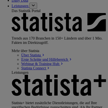
Daily Data
Leistungen
Das Statistik Portal
Trends aus 170 Branchen in 150+ Ländern und über 1 Mio.
Fakten im Direktzugriff.
Mehr über Statista
Über
Statista
Erste Schritte und
Hilfebereich
Webinar & Training
Hub
Statista
Connect
Leistungen
Statista+ bietet zusätzliche Dienstleistungen, die auf Ihre
spezifischen Bedürfnisse zugeschnitten sind. Als Ihr Partner