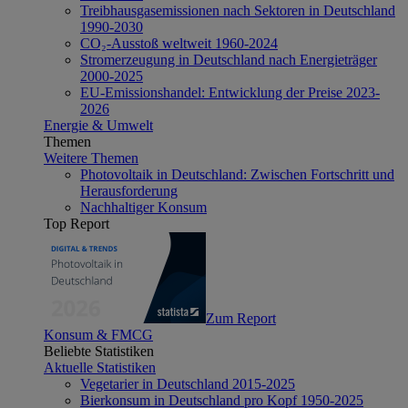
Treibhausgasemissionen nach Sektoren in Deutschland
1990-2030
CO₂-Ausstoß weltweit 1960-2024
Stromerzeugung in Deutschland nach Energieträger
2000-2025
EU-Emissionshandel: Entwicklung der Preise 2023-
2026
Energie & Umwelt
Themen
Weitere Themen
Photovoltaik in Deutschland: Zwischen Fortschritt und
Herausforderung
Nachhaltiger Konsum
Top Report
Zum Report
Konsum & FMCG
Beliebte Statistiken
Aktuelle Statistiken
Vegetarier in Deutschland 2015-2025
Bierkonsum in Deutschland pro Kopf 1950-2025