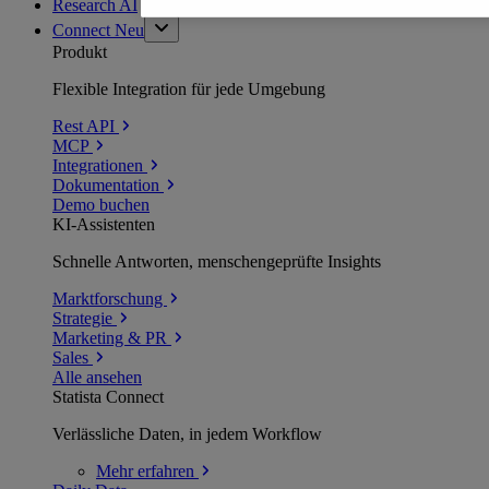
Research AI
Connect
Neu
Produkt
Flexible Integration für jede Umgebung
Rest API
MCP
Integrationen
Dokumentation
Demo buchen
KI-Assistenten
Schnelle Antworten, menschengeprüfte Insights
Marktforschung
Strategie
Marketing & PR
Sales
Alle ansehen
Statista Connect
Verlässliche Daten, in jedem Workflow
Mehr
erfahren