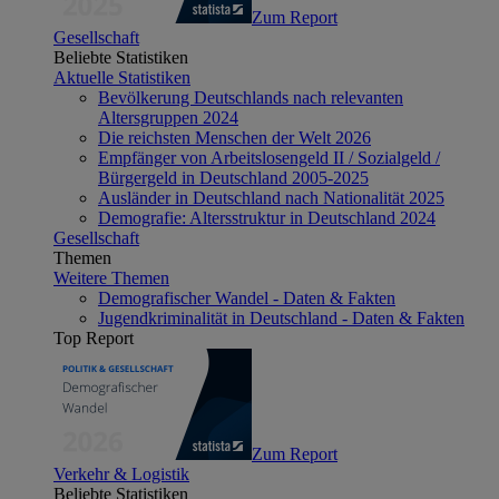
Zum Report
Gesellschaft
Beliebte Statistiken
Aktuelle Statistiken
Bevölkerung Deutschlands nach relevanten
Altersgruppen 2024
Die reichsten Menschen der Welt 2026
Empfänger von Arbeitslosengeld II / Sozialgeld /
Bürgergeld in Deutschland 2005-2025
Ausländer in Deutschland nach Nationalität 2025
Demografie: Altersstruktur in Deutschland 2024
Gesellschaft
Themen
Weitere Themen
Demografischer Wandel - Daten & Fakten
Jugendkriminalität in Deutschland - Daten & Fakten
Top Report
Zum Report
Verkehr & Logistik
Beliebte Statistiken