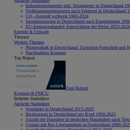
Aktuelle Statistiken
Industriestrompreise inkl. Stromsteuer in Deutschland 1
Treibhausgasemissionen nach Sektoren in Deutschland 
CO₂-Ausstoß weltweit 1960-2024
Stromerzeugung in Deutschland nach Energieträger 200
EU-Emissionshandel: Entwicklung der Preise 2023-202
Energie & Umwelt
Themen
Weitere Themen
Photovoltaik in Deutschland: Zwischen Fortschritt und 
Nachhaltiger Konsum
Top Report
Zum Report
Konsum & FMCG
Beliebte Statistiken
Aktuelle Statistiken
Vegetarier in Deutschland 2015-2025
Bierkonsum in Deutschland pro Kopf 1950-2025
Anzahl der Haustiere in deutschen Haushalten nach Tier
Umsatz mit Bio-Lebensmitteln in Deutschland 2000-202
Anzahl der Veganer in Deutschland 2015-2025