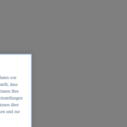
Daten wie
ellt, dass
können Ihre
einstellungen
ionen über
ken und zur