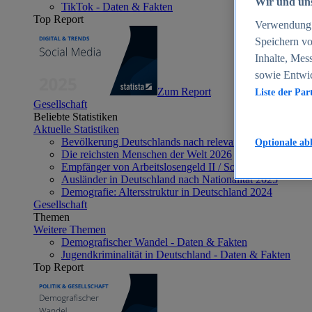
Wir und uns
TikTok - Daten & Fakten
Top Report
Verwendung g
Speichern vo
Inhalte, Mes
sowie Entwi
Zum Report
Liste der Par
Gesellschaft
Beliebte Statistiken
Aktuelle Statistiken
Bevölkerung Deutschlands nach relevanten Altersgrupp
Optionale ab
Die reichsten Menschen der Welt 2026
Empfänger von Arbeitslosengeld II / Sozialgeld / Bürge
Ausländer in Deutschland nach Nationalität 2025
Demografie: Altersstruktur in Deutschland 2024
Gesellschaft
Themen
Weitere Themen
Demografischer Wandel - Daten & Fakten
Jugendkriminalität in Deutschland - Daten & Fakten
Top Report