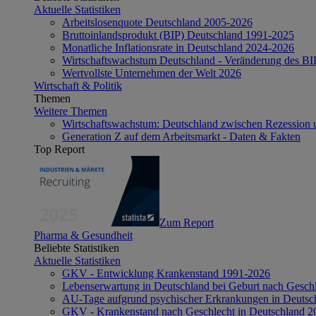
Aktuelle Statistiken
Arbeitslosenquote Deutschland 2005-2026
Bruttoinlandsprodukt (BIP) Deutschland 1991-2025
Monatliche Inflationsrate in Deutschland 2024-2026
Wirtschaftswachstum Deutschland - Veränderung des B
Wertvollste Unternehmen der Welt 2026
Wirtschaft & Politik
Themen
Weitere Themen
Wirtschaftswachstum: Deutschland zwischen Rezession 
Generation Z auf dem Arbeitsmarkt - Daten & Fakten
Top Report
Zum Report
Pharma & Gesundheit
Beliebte Statistiken
Aktuelle Statistiken
GKV - Entwicklung Krankenstand 1991-2026
Lebenserwartung in Deutschland bei Geburt nach Gesch
AU-Tage aufgrund psychischer Erkrankungen in Deutsc
GKV - Krankenstand nach Geschlecht in Deutschland 