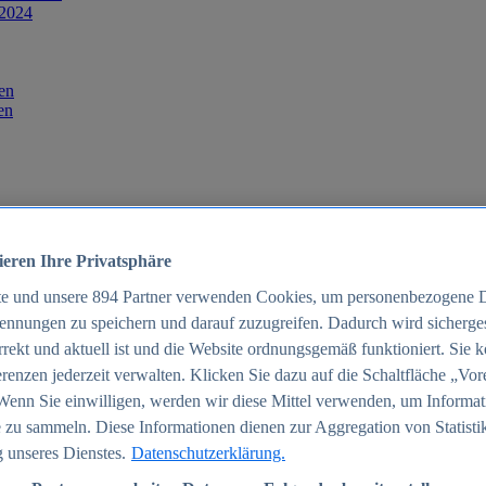
 2024
en
en
ieren Ihre Privatsphäre
te und unsere
894
Partner verwenden Cookies, um personenbezogene 
ennungen zu speichern und darauf zuzugreifen. Dadurch wird sichergest
orrekt und aktuell ist und die Website ordnungsgemäß funktioniert. Sie 
025
renzen jederzeit verwalten. Klicken Sie dazu auf die Schaltfläche „Vor
schland 2025
Wenn Sie einwilligen, werden wir diese Mittel verwenden, um Informat
 zu sammeln. Diese Informationen dienen zur Aggregation von Statisti
 unseres Dienstes.
Datenschutzerklärung.