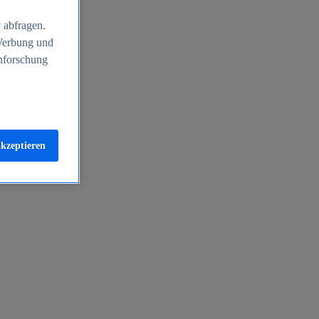
 abfragen.
 Werbung und
nforschung
akzeptieren