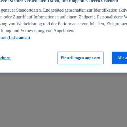
ere Partner verarbeiten Daten, um Folgendes bereitzustellen:
enauer Standortdaten. Endgeräteeigenschaften zur Identifikation aktiv
n oder Zugriff auf Informationen auf einem Endgerät. Personalisierte
sung von Werbeleistung und der Performance von Inhalten, Zielgruppe
cklung und Verbesserung von Angeboten.
tner (Lieferanten)
en 2024
lehnen
Einstellungen anpassen
Alle 
rgeld in Deutschland 2005-2025