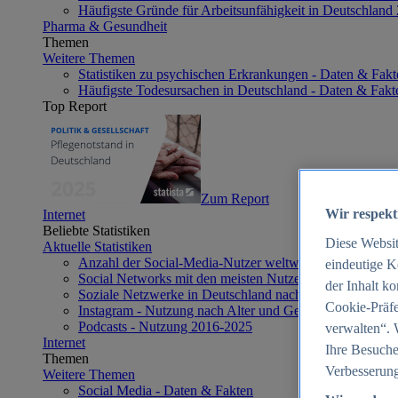
Häufigste Gründe für Arbeitsunfähigkeit in Deutschland
Pharma & Gesundheit
Themen
Weitere Themen
Statistiken zu psychischen Erkrankungen - Daten & Fakt
Häufigste Todesursachen in Deutschland - Daten & Fakt
Top Report
Zum Report
Wir respekt
Internet
Beliebte Statistiken
Diese Websi
Aktuelle Statistiken
Anzahl der Social-Media-Nutzer weltweit 2012-2025
eindeutige K
Social Networks mit den meisten Nutzern weltweit 2025
der Inhalt k
Soziale Netzwerke in Deutschland nach Generationen 2
Cookie-Präfe
Instagram - Nutzung nach Alter und Geschlecht in Deut
Podcasts - Nutzung 2016-2025
verwalten“. 
Internet
Ihre Besuche
Themen
Verbesserung
Weitere Themen
Social Media - Daten & Fakten