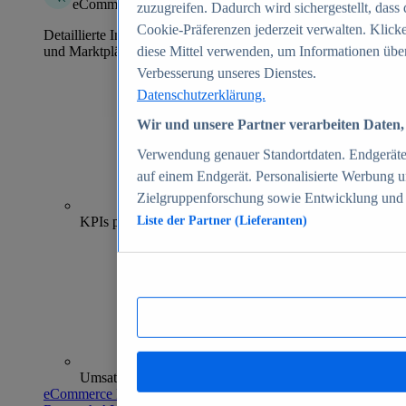
eCommerce Insights
zuzugreifen. Dadurch wird sichergestellt, dass 
Cookie-Präferenzen jederzeit verwalten. Klick
Detaillierte Informationen zu mehr als 39.000 Online-Shops
und Marktplätzen
diese Mittel verwenden, um Informationen über
Verbesserung unseres Dienstes.
Datenschutzerklärung.
Wir und unsere Partner verarbeiten Daten, 
Verwendung genauer Standortdaten. Endgeräteei
auf einem Endgerät. Personalisierte Werbung 
Zielgruppenforschung sowie Entwicklung und
70+
KPIs pro Shop
Liste der Partner (Lieferanten)
Umsatzanalysen und -prognosen
eCommerce Insights entdecken