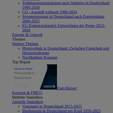
Treibhausgasemissionen nach Sektoren in Deutschland
1990-2030
CO₂-Ausstoß weltweit 1960-2024
Stromerzeugung in Deutschland nach Energieträger
2000-2025
EU-Emissionshandel: Entwicklung der Preise 2023-
2026
Energie & Umwelt
Themen
Weitere Themen
Photovoltaik in Deutschland: Zwischen Fortschritt und
Herausforderung
Nachhaltiger Konsum
Top Report
Zum Report
Konsum & FMCG
Beliebte Statistiken
Aktuelle Statistiken
Vegetarier in Deutschland 2015-2025
Bierkonsum in Deutschland pro Kopf 1950-2025