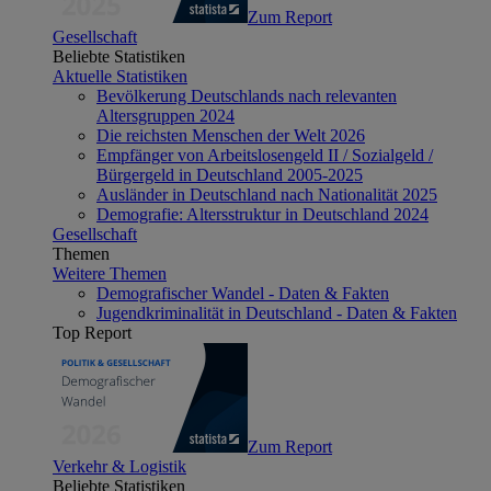
Zum Report
Gesellschaft
Beliebte Statistiken
Aktuelle Statistiken
Bevölkerung Deutschlands nach relevanten
Altersgruppen 2024
Die reichsten Menschen der Welt 2026
Empfänger von Arbeitslosengeld II / Sozialgeld /
Bürgergeld in Deutschland 2005-2025
Ausländer in Deutschland nach Nationalität 2025
Demografie: Altersstruktur in Deutschland 2024
Gesellschaft
Themen
Weitere Themen
Demografischer Wandel - Daten & Fakten
Jugendkriminalität in Deutschland - Daten & Fakten
Top Report
Zum Report
Verkehr & Logistik
Beliebte Statistiken