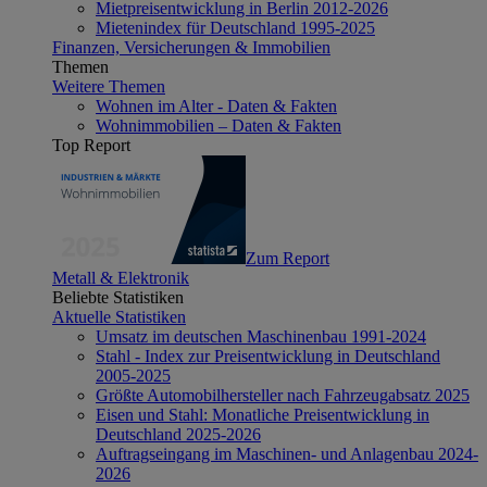
Mietpreisentwicklung in Berlin 2012-2026
Mietenindex für Deutschland 1995-2025
Finanzen, Versicherungen & Immobilien
Themen
Weitere Themen
Wohnen im Alter - Daten & Fakten
Wohnimmobilien – Daten & Fakten
Top Report
Zum Report
Metall & Elektronik
Beliebte Statistiken
Aktuelle Statistiken
Umsatz im deutschen Maschinenbau 1991-2024
Stahl - Index zur Preisentwicklung in Deutschland
2005-2025
Größte Automobilhersteller nach Fahrzeugabsatz 2025
Eisen und Stahl: Monatliche Preisentwicklung in
Deutschland 2025-2026
Auftragseingang im Maschinen- und Anlagenbau 2024-
2026