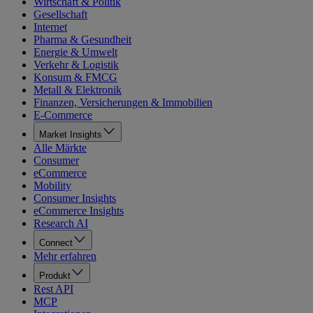
Wirtschaft & Politik
Gesellschaft
Internet
Pharma & Gesundheit
Energie & Umwelt
Verkehr & Logistik
Konsum & FMCG
Metall & Elektronik
Finanzen, Versicherungen & Immobilien
E-Commerce
Market Insights
Alle Märkte
Consumer
eCommerce
Mobility
Consumer Insights
eCommerce Insights
Research AI
Connect
Mehr erfahren
Produkt
Rest API
MCP