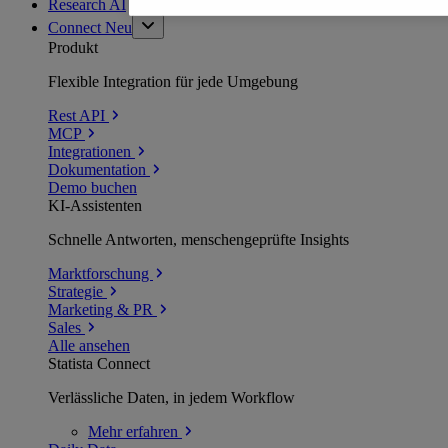
Research AI
Connect
Neu
Produkt
Flexible Integration für jede Umgebung
Rest API
MCP
Integrationen
Dokumentation
Demo buchen
KI-Assistenten
Schnelle Antworten, menschengeprüfte Insights
Marktforschung
Strategie
Marketing & PR
Sales
Alle ansehen
Statista Connect
Verlässliche Daten, in jedem Workflow
Mehr
erfahren