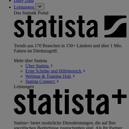
Daily Data
Leistungen
Das Statistik Portal
Trends aus 170 Branchen in 150+ Ländern und über 1 Mio.
Fakten im Direktzugriff.
Mehr über Statista
Über
Statista
Erste Schritte und
Hilfebereich
Webinar & Training
Hub
Statista
Connect
Leistungen
Statista+ bietet zusätzliche Dienstleistungen, die auf Ihre
spezifischen Bedürfnisse zugeschnitten sind. Als Ihr Partner