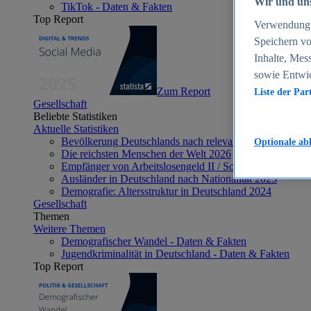
Wir und uns
TikTok - Daten & Fakten
Top Report
Verwendung g
Speichern vo
Inhalte, Mes
sowie Entwi
Zum Report
Liste der Par
Gesellschaft
Beliebte Statistiken
Aktuelle Statistiken
Bevölkerung Deutschlands nach relevanten Altersgrupp
Optionale ab
Die reichsten Menschen der Welt 2026
Empfänger von Arbeitslosengeld II / Sozialgeld / Bürge
Ausländer in Deutschland nach Nationalität 2025
Demografie: Altersstruktur in Deutschland 2024
Gesellschaft
Themen
Weitere Themen
Demografischer Wandel - Daten & Fakten
Jugendkriminalität in Deutschland - Daten & Fakten
Top Report