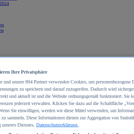
 2024
en
en
ieren Ihre Privatsphäre
te und unsere
894
Partner verwenden Cookies, um personenbezogene 
ennungen zu speichern und darauf zuzugreifen. Dadurch wird sichergest
orrekt und aktuell ist und die Website ordnungsgemäß funktioniert. Sie 
025
renzen jederzeit verwalten. Klicken Sie dazu auf die Schaltfläche „Vor
schland 2025
Wenn Sie einwilligen, werden wir diese Mittel verwenden, um Informat
 zu sammeln. Diese Informationen dienen zur Aggregation von Statisti
 unseres Dienstes.
Datenschutzerklärung.