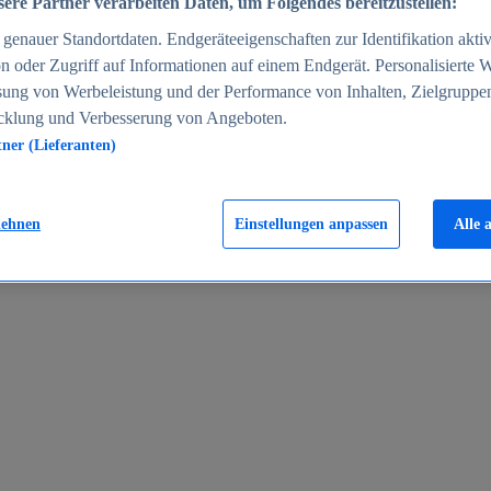
ere Partner verarbeiten Daten, um Folgendes bereitzustellen:
enauer Standortdaten. Endgeräteeigenschaften zur Identifikation aktiv
n oder Zugriff auf Informationen auf einem Endgerät. Personalisierte
sung von Werbeleistung und der Performance von Inhalten, Zielgruppe
cklung und Verbesserung von Angeboten.
tner (Lieferanten)
en 2024
lehnen
Einstellungen anpassen
Alle 
rgeld in Deutschland 2005-2025