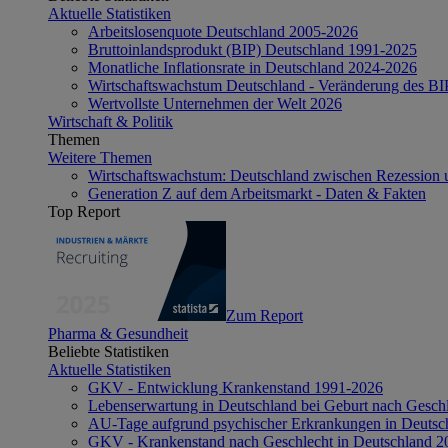
Aktuelle Statistiken
Arbeitslosenquote Deutschland 2005-2026
Bruttoinlandsprodukt (BIP) Deutschland 1991-2025
Monatliche Inflationsrate in Deutschland 2024-2026
Wirtschaftswachstum Deutschland - Veränderung des B
Wertvollste Unternehmen der Welt 2026
Wirtschaft & Politik
Themen
Weitere Themen
Wirtschaftswachstum: Deutschland zwischen Rezession 
Generation Z auf dem Arbeitsmarkt - Daten & Fakten
Top Report
Zum Report
Pharma & Gesundheit
Beliebte Statistiken
Aktuelle Statistiken
GKV - Entwicklung Krankenstand 1991-2026
Lebenserwartung in Deutschland bei Geburt nach Gesch
AU-Tage aufgrund psychischer Erkrankungen in Deutsc
GKV - Krankenstand nach Geschlecht in Deutschland 