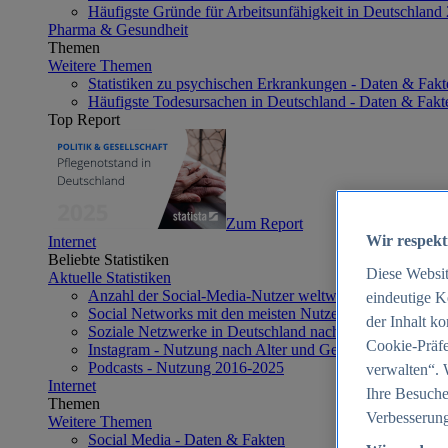
Häufigste Gründe für Arbeitsunfähigkeit in Deutschland
Pharma & Gesundheit
Themen
Weitere Themen
Statistiken zu psychischen Erkrankungen - Daten & Fakt
Häufigste Todesursachen in Deutschland - Daten & Fakt
Top Report
Zum Report
Wir respekt
Internet
Beliebte Statistiken
Diese Websi
Aktuelle Statistiken
Anzahl der Social-Media-Nutzer weltweit 2012-2025
eindeutige K
Social Networks mit den meisten Nutzern weltweit 2025
der Inhalt k
Soziale Netzwerke in Deutschland nach Generationen 2
Cookie-Präfe
Instagram - Nutzung nach Alter und Geschlecht in Deut
Podcasts - Nutzung 2016-2025
verwalten“. 
Internet
Ihre Besuche
Themen
Verbesserung
Weitere Themen
Social Media - Daten & Fakten