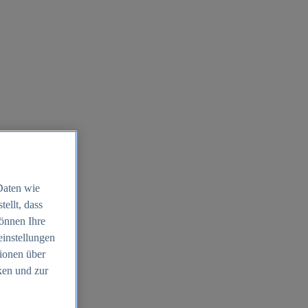
Daten wie
ellt, dass
können Ihre
einstellungen
ionen über
ken und zur