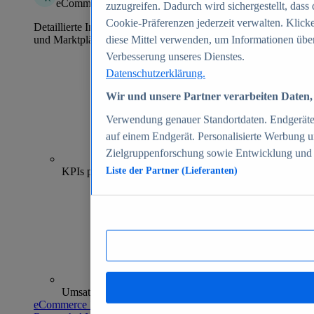
eCommerce Insights
zuzugreifen. Dadurch wird sichergestellt, dass 
Cookie-Präferenzen jederzeit verwalten. Klick
Detaillierte Informationen zu mehr als 39.000 Online-Shops
und Marktplätzen
diese Mittel verwenden, um Informationen über
Verbesserung unseres Dienstes.
Datenschutzerklärung.
Wir und unsere Partner verarbeiten Daten, 
Verwendung genauer Standortdaten. Endgeräteei
auf einem Endgerät. Personalisierte Werbung 
Zielgruppenforschung sowie Entwicklung und
70+
KPIs pro Shop
Liste der Partner (Lieferanten)
Umsatzanalysen und -prognosen
eCommerce Insights entdecken