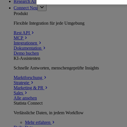
Research AI
Connect
Neu
Produkt
Flexible Integration für jede Umgebung
Rest API
MCP
Integrationen
Dokumentation
Demo buchen
KI-Assistenten
Schnelle Antworten, menschengeprüfte Insights
Marktforschung
Strategie
Marketing & PR
Sales
Alle ansehen
Statista Connect
Verlässliche Daten, in jedem Workflow
Mehr
erfahren