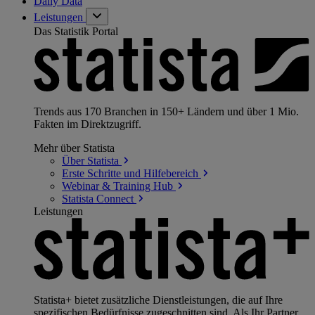
Daily Data
Leistungen
Das Statistik Portal
Trends aus 170 Branchen in 150+ Ländern und über 1 Mio.
Fakten im Direktzugriff.
Mehr über Statista
Über
Statista
Erste Schritte und
Hilfebereich
Webinar & Training
Hub
Statista
Connect
Leistungen
Statista+ bietet zusätzliche Dienstleistungen, die auf Ihre
spezifischen Bedürfnisse zugeschnitten sind. Als Ihr Partner