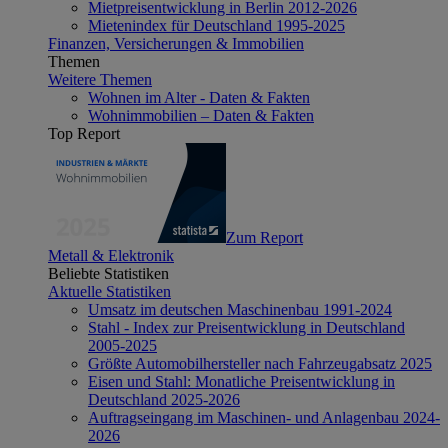
Mietpreisentwicklung in Berlin 2012-2026
Mietenindex für Deutschland 1995-2025
Finanzen, Versicherungen & Immobilien
Themen
Weitere Themen
Wohnen im Alter - Daten & Fakten
Wohnimmobilien – Daten & Fakten
Top Report
Zum Report
Metall & Elektronik
Beliebte Statistiken
Aktuelle Statistiken
Umsatz im deutschen Maschinenbau 1991-2024
Stahl - Index zur Preisentwicklung in Deutschland
2005-2025
Größte Automobilhersteller nach Fahrzeugabsatz 2025
Eisen und Stahl: Monatliche Preisentwicklung in
Deutschland 2025-2026
Auftragseingang im Maschinen- und Anlagenbau 2024-
2026