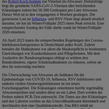
des
Robert Koch-Instituts
zur Viruslast im Abwasser. Demzufolge
liegt die gemittelte SARS-CoV-2-Viruslast aller berichtenden
Kläranlagen zuletzt bei 50.300 Genkopien pro Liter Abwasser.
Dieser Wert ist in den vergangenen 4 Wochen gestiegen. Die
gemessene Last an
Influenza
- und RSV-Viren liegt aktuell deutlich
darunter, sie hat im Winter/Frühjahr 2025 einen Peak erreicht. Eine
entsprechender Anstieg der Fälle dürfte somit im Winter/Frühjahr
2026 einsetzen.
Ab April 2023 traten die entsprechenden Regelungen des Corona-
Infektionsschutzgesetzes in Deutschland außer Kraft. Zuletzt
betrafen die Maßnahmen vor allem die Maskenpflicht in bestimmten
Einrichtungen wie Krankenhäusern und Pflegeheimen. Mit dem
Auslaufen der Bundesregelungen obliegt es seitdem den
Bundesländern, eigene Schutzmaßnahmen zu erlassen, sofern sie
dies für notwendig erachten.
Die Überwachung von Abwasser als Indikator für die
Epidemiologie von COVID-19, Influenza, RSV-Infektionen und
anderen viralen Atemwegsinfektionen ist ein neues
Forschungsgebiet. Die Kläranlagen entnehmen hierfür regelmäßig
Abwasserproben und senden diese an ein Labor. Dort werden die
Proben mittels PCR-Test untersucht. Die Daten aus den Kläranlagen
und den Laboren werden an das Umweltbundesamt übermittelt und
durchlaufen dort eine Qualitätskontrolle. Das RKI erhält im