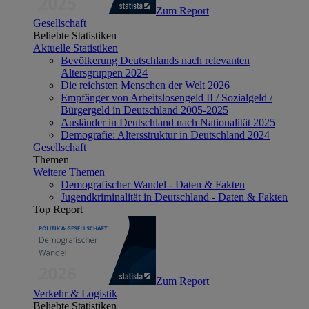
Zum Report
Gesellschaft
Beliebte Statistiken
Aktuelle Statistiken
Bevölkerung Deutschlands nach relevanten
Altersgruppen 2024
Die reichsten Menschen der Welt 2026
Empfänger von Arbeitslosengeld II / Sozialgeld /
Bürgergeld in Deutschland 2005-2025
Ausländer in Deutschland nach Nationalität 2025
Demografie: Altersstruktur in Deutschland 2024
Gesellschaft
Themen
Weitere Themen
Demografischer Wandel - Daten & Fakten
Jugendkriminalität in Deutschland - Daten & Fakten
Top Report
Zum Report
Verkehr & Logistik
Beliebte Statistiken