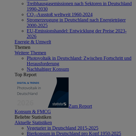
Treibhausgasemissionen nach Sektoren in Deutschland
1990-2030
CO₂-Ausstoß weltweit 1960-2024
Stromerzeugung in Deutschland nach Energieträger
2000-2025
EU-Emissionshandel: Entwicklung der Preise 2023-
2026
Energie & Umwelt
Themen
Weitere Themen
Photovoltaik in Deutschland: Zwischen Fortschritt und
Herausforderung
Nachhaltiger Konsum
Top Report
Zum Report
Konsum & FMCG
Beliebte Statistiken
Aktuelle Statistiken
Vegetarier in Deutschland 2015-2025
Bierkonsum in Deutschland pro Kopf 1950-2025