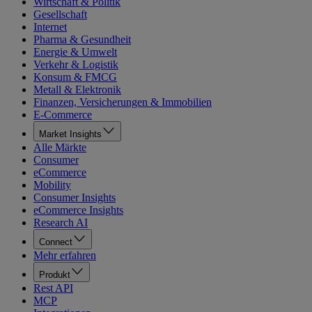
Wirtschaft & Politik
Gesellschaft
Internet
Pharma & Gesundheit
Energie & Umwelt
Verkehr & Logistik
Konsum & FMCG
Metall & Elektronik
Finanzen, Versicherungen & Immobilien
E-Commerce
Market Insights
Alle Märkte
Consumer
eCommerce
Mobility
Consumer Insights
eCommerce Insights
Research AI
Connect
Mehr erfahren
Produkt
Rest API
MCP