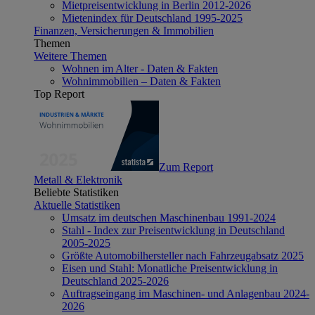
Mietpreisentwicklung in Berlin 2012-2026
Mietenindex für Deutschland 1995-2025
Finanzen, Versicherungen & Immobilien
Themen
Weitere Themen
Wohnen im Alter - Daten & Fakten
Wohnimmobilien – Daten & Fakten
Top Report
Zum Report
Metall & Elektronik
Beliebte Statistiken
Aktuelle Statistiken
Umsatz im deutschen Maschinenbau 1991-2024
Stahl - Index zur Preisentwicklung in Deutschland
2005-2025
Größte Automobilhersteller nach Fahrzeugabsatz 2025
Eisen und Stahl: Monatliche Preisentwicklung in
Deutschland 2025-2026
Auftragseingang im Maschinen- und Anlagenbau 2024-
2026