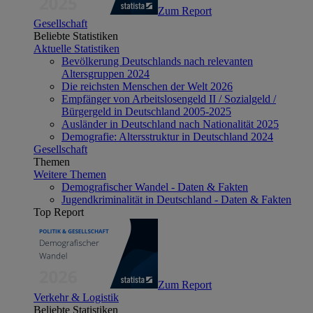
Zum Report
Gesellschaft
Beliebte Statistiken
Aktuelle Statistiken
Bevölkerung Deutschlands nach relevanten
Altersgruppen 2024
Die reichsten Menschen der Welt 2026
Empfänger von Arbeitslosengeld II / Sozialgeld /
Bürgergeld in Deutschland 2005-2025
Ausländer in Deutschland nach Nationalität 2025
Demografie: Altersstruktur in Deutschland 2024
Gesellschaft
Themen
Weitere Themen
Demografischer Wandel - Daten & Fakten
Jugendkriminalität in Deutschland - Daten & Fakten
Top Report
Zum Report
Verkehr & Logistik
Beliebte Statistiken