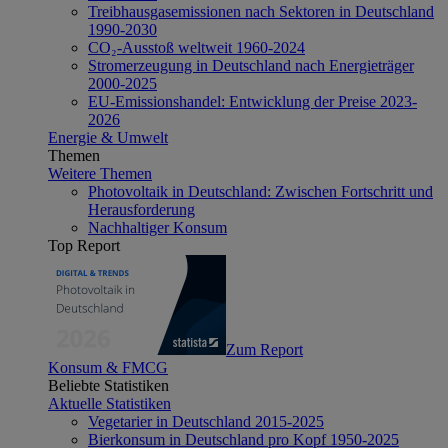
Treibhausgasemissionen nach Sektoren in Deutschland
1990-2030
CO₂-Ausstoß weltweit 1960-2024
Stromerzeugung in Deutschland nach Energieträger
2000-2025
EU-Emissionshandel: Entwicklung der Preise 2023-
2026
Energie & Umwelt
Themen
Weitere Themen
Photovoltaik in Deutschland: Zwischen Fortschritt und
Herausforderung
Nachhaltiger Konsum
Top Report
Zum Report
Konsum & FMCG
Beliebte Statistiken
Aktuelle Statistiken
Vegetarier in Deutschland 2015-2025
Bierkonsum in Deutschland pro Kopf 1950-2025