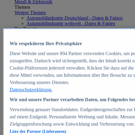
Metall & Elektronik
Themen
Weitere Themen
Automobilindustrie Deutschland - Daten & Fakten
Automobilindustrie weltweit - Daten & Fakten
Top Report
Wir respektieren Ihre Privatsphäre
Diese Website und unsere
894
Partner verwenden Cookies, um pe
Zum Report
zuzugreifen. Dadurch wird sichergestellt, dass der Inhalt korrekt
E-commerce
Cookie-Präferenzen jederzeit verwalten. Klicken Sie dazu auf die
Beliebte Statistiken
diese Mittel verwenden, um Informationen über Ihre Besuche zu s
Aktuelle Statistiken
E-Commerce - Entwicklung des Umsatzes in
Verbesserung unseres Dienstes.
Deutschland 1999-2025
Datenschutzerklärung.
Umsatz von Amazon in Deutschland und weltweit
2010-2025
Wir und unsere Partner verarbeiten Daten, um Folgendes bere
B2C-E-Commerce: Top-50 Online Shops in
Deutschland 2024
Verwendung genauer Standortdaten. Endgeräteeigenschaften zur Id
Marktanteile von Online-Zahlungsverfahren in
auf einem Endgerät. Personalisierte Werbung und Inhalte, Messu
Deutschland 2024
Zielgruppenforschung sowie Entwicklung und Verbesserung von
Umsatzstarke Warengruppen im Online-Handel in
Deutschland 2023-2025
Liste der Partner (Lieferanten)