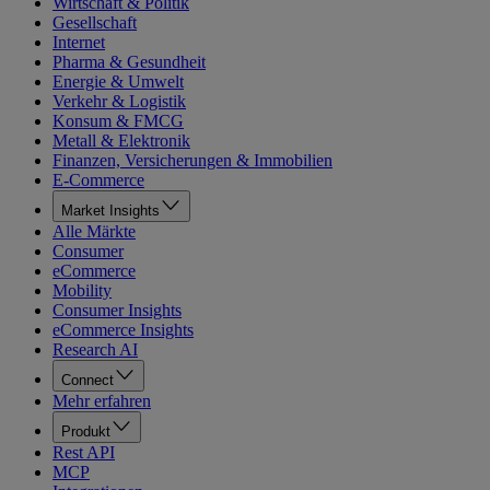
Wirtschaft & Politik
Gesellschaft
Internet
Pharma & Gesundheit
Energie & Umwelt
Verkehr & Logistik
Konsum & FMCG
Metall & Elektronik
Finanzen, Versicherungen & Immobilien
E-Commerce
Market Insights
Alle Märkte
Consumer
eCommerce
Mobility
Consumer Insights
eCommerce Insights
Research AI
Connect
Mehr erfahren
Produkt
Rest API
MCP