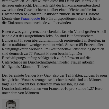
verantwortlich. Zuletzt wurden diese mit Daten des Jahres 2010
genauer untersucht. Demnach geht der Einkommensunterschied
zwischen den Geschlechtern zu über einem Viertel auf die im
Unternehmen bekleideten Positionen zurück. In dieser Hinsicht
könnte eine
Frauenquote
für Führungspositionen also auch helfen,
die Einkommensunterschiede zu überwinden.
Einen etwas geringeren, aber ebenfalls fast ein Viertel großen Anteil
hat die Art des ausgeführten Jobs. So sind laut Statistischem
Bundesamt Frauen überdurchschnittlich repräsentiert in Berufen, in
denen traditionell weniger verdient wird. So seien 85 Prozent aller
Reinigungskräfte weiblich. Im Gesundheits-Dienstleistungsbereich
sind demnach zu 77 Prozent Frauen beschäftigt. Der
Beschäftigungsumfang schlägt sich zu 9,3 Prozent auf die
Unterschiede im Durchschnittsgehalt nieder. Frauen arbeiten
häufiger als Männer in Teilzeit.
Der bereinigte Gender Pay Gap, also der Teil Faktor, zu dem Frauen
bei gleichen Voraussetzungen schlechter bezahlt sind als Männer,
trägt 30,4 Prozent bei. Betrachtet man nur ihn, lag das
Durchschnittseinkommen von Frauen 2010 pro Stunde 1,27 Euro
unter dem von Männern.