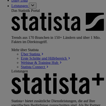
Daily Data
Leistungen
Das Statistik Portal
Trends aus 170 Branchen in 150+ Ländern und über 1 Mio.
Fakten im Direktzugriff.
Mehr über Statista
Über
Statista
Erste Schritte und
Hilfebereich
Webinar & Training
Hub
Statista
Connect
Leistungen
Statista+ bietet zusätzliche Dienstleistungen, die auf Ihre
spezifischen Bedürfnisse zugeschnitten sind. Als Ihr Partner