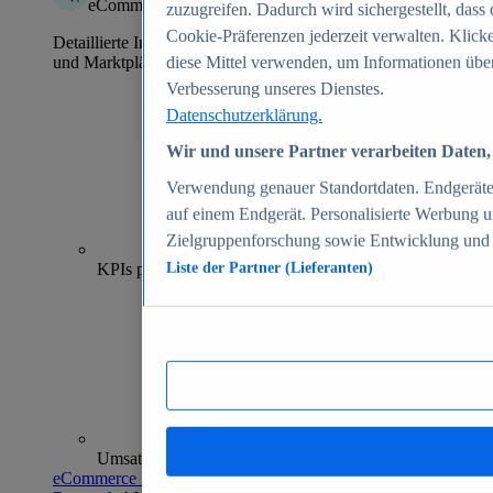
eCommerce Insights
zuzugreifen. Dadurch wird sichergestellt, dass 
Cookie-Präferenzen jederzeit verwalten. Klick
Detaillierte Informationen zu mehr als 39.000 Online-Shops
und Marktplätzen
diese Mittel verwenden, um Informationen über
Verbesserung unseres Dienstes.
Datenschutzerklärung.
Wir und unsere Partner verarbeiten Daten, 
Verwendung genauer Standortdaten. Endgeräteei
auf einem Endgerät. Personalisierte Werbung 
Zielgruppenforschung sowie Entwicklung und
70+
KPIs pro Shop
Liste der Partner (Lieferanten)
Umsatzanalysen und -prognosen
eCommerce Insights entdecken