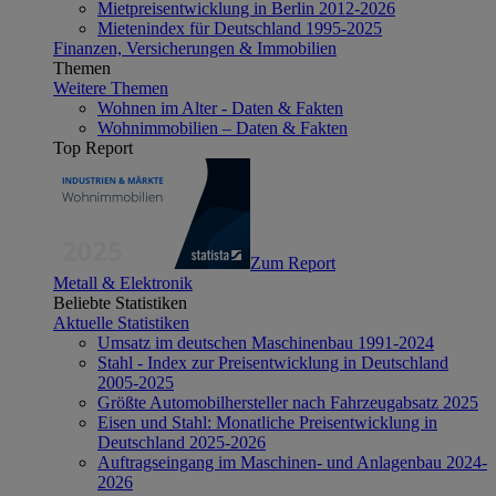
Mietpreisentwicklung in Berlin 2012-2026
Mietenindex für Deutschland 1995-2025
Finanzen, Versicherungen & Immobilien
Themen
Weitere Themen
Wohnen im Alter - Daten & Fakten
Wohnimmobilien – Daten & Fakten
Top Report
Zum Report
Metall & Elektronik
Beliebte Statistiken
Aktuelle Statistiken
Umsatz im deutschen Maschinenbau 1991-2024
Stahl - Index zur Preisentwicklung in Deutschland
2005-2025
Größte Automobilhersteller nach Fahrzeugabsatz 2025
Eisen und Stahl: Monatliche Preisentwicklung in
Deutschland 2025-2026
Auftragseingang im Maschinen- und Anlagenbau 2024-
2026