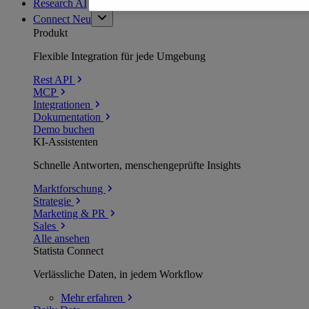
Research AI
Connect
Neu
Produkt
Flexible Integration für jede Umgebung
Rest API
MCP
Integrationen
Dokumentation
Demo buchen
KI-Assistenten
Schnelle Antworten, menschengeprüfte Insights
Marktforschung
Strategie
Marketing & PR
Sales
Alle ansehen
Statista Connect
Verlässliche Daten, in jedem Workflow
Mehr
erfahren