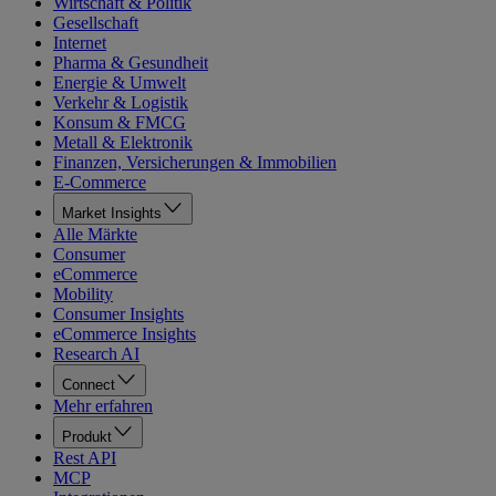
Wirtschaft & Politik
Gesellschaft
Internet
Pharma & Gesundheit
Energie & Umwelt
Verkehr & Logistik
Konsum & FMCG
Metall & Elektronik
Finanzen, Versicherungen & Immobilien
E-Commerce
Market Insights
Alle Märkte
Consumer
eCommerce
Mobility
Consumer Insights
eCommerce Insights
Research AI
Connect
Mehr erfahren
Produkt
Rest API
MCP