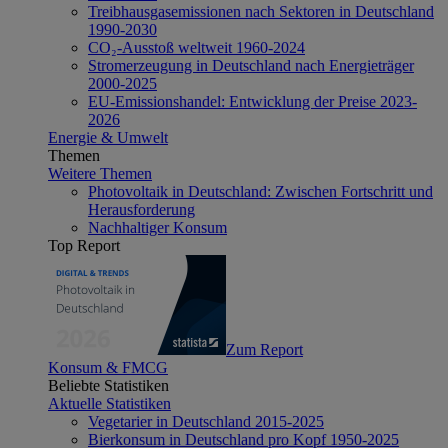
Treibhausgasemissionen nach Sektoren in Deutschland
1990-2030
CO₂-Ausstoß weltweit 1960-2024
Stromerzeugung in Deutschland nach Energieträger
2000-2025
EU-Emissionshandel: Entwicklung der Preise 2023-
2026
Energie & Umwelt
Themen
Weitere Themen
Photovoltaik in Deutschland: Zwischen Fortschritt und
Herausforderung
Nachhaltiger Konsum
Top Report
Zum Report
Konsum & FMCG
Beliebte Statistiken
Aktuelle Statistiken
Vegetarier in Deutschland 2015-2025
Bierkonsum in Deutschland pro Kopf 1950-2025