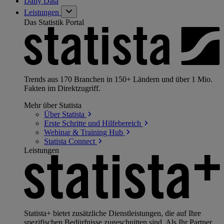
Daily Data
Leistungen
Das Statistik Portal
Trends aus 170 Branchen in 150+ Ländern und über 1 Mio.
Fakten im Direktzugriff.
Mehr über Statista
Über
Statista
Erste Schritte und
Hilfebereich
Webinar & Training
Hub
Statista
Connect
Leistungen
Statista+ bietet zusätzliche Dienstleistungen, die auf Ihre
spezifischen Bedürfnisse zugeschnitten sind. Als Ihr Partner