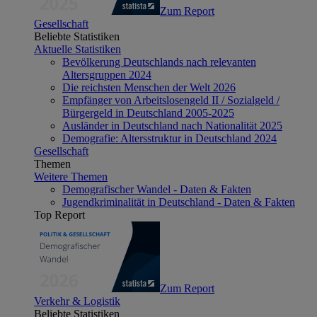
Zum Report
Gesellschaft
Beliebte Statistiken
Aktuelle Statistiken
Bevölkerung Deutschlands nach relevanten
Altersgruppen 2024
Die reichsten Menschen der Welt 2026
Empfänger von Arbeitslosengeld II / Sozialgeld /
Bürgergeld in Deutschland 2005-2025
Ausländer in Deutschland nach Nationalität 2025
Demografie: Altersstruktur in Deutschland 2024
Gesellschaft
Themen
Weitere Themen
Demografischer Wandel - Daten & Fakten
Jugendkriminalität in Deutschland - Daten & Fakten
Top Report
Zum Report
Verkehr & Logistik
Beliebte Statistiken