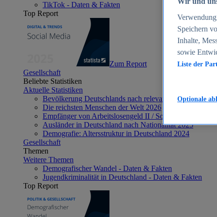
Wir und uns
TikTok - Daten & Fakten
Top Report
Verwendung g
Speichern vo
Inhalte, Mes
sowie Entwi
Zum Report
Liste der Par
Gesellschaft
Beliebte Statistiken
Aktuelle Statistiken
Bevölkerung Deutschlands nach relevanten Altersgrupp
Optionale ab
Die reichsten Menschen der Welt 2026
Empfänger von Arbeitslosengeld II / Sozialgeld / Bürge
Ausländer in Deutschland nach Nationalität 2025
Demografie: Altersstruktur in Deutschland 2024
Gesellschaft
Themen
Weitere Themen
Demografischer Wandel - Daten & Fakten
Jugendkriminalität in Deutschland - Daten & Fakten
Top Report