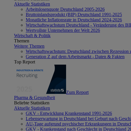
Aktuelle Statistiken
Arbeitslosenquote Deutschland 2005-2026
Bruttoinlandsprodukt (BIP) Deutschland 1991-2025
Monatliche Inflationsrate in Deutschland 2024-2026
Wirtschaftswachstum Deutschland - Veränderung des B
Wertvollste Unternehmen der Welt 2026
Wirtschaft & Politik
Themen
Weitere Themen
Wirtschaftswachstum: Deutschland zwischen Rezession 
Generation Z auf dem Arbeitsmarkt - Daten & Fakten
Top Report
Zum Report
Pharma & Gesundheit
Beliebte Statistiken
Aktuelle Statistiken
GKV - Entwicklung Krankenstand 1991-2026
Lebenserwartung in Deutschland bei Geburt nach Gesch
AU-Tage aufgrund psychischer Erkrankungen in Deutsc
GKV - Krankenstand nach Geschlecht in Deutschland 