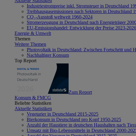
Aktuelle Statistiken
Industriestrompreise inkl. Stromsteuer in Deutschland 1
Treibhausgasemissionen nach Sektoren in Deutschland 
CO₂-Ausstoß weltweit 1960-2024
Stromerzeugung in Deutschland nach Energieträger 200
EU-Emissionshandel: Entwicklung der Preise 2023-202
Energie & Umwelt
Themen
Weitere Themen
Photovoltaik in Deutschland: Zwischen Fortschritt und 
Nachhaltiger Konsum
Top Report
Zum Report
Konsum & FMCG
Beliebte Statistiken
Aktuelle Statistiken
Vegetarier in Deutschland 2015-2025
Bierkonsum in Deutschland pro Kopf 1950-2025
Anzahl der Haustiere in deutschen Haushalten nach Tier
Umsatz mit Bio-Lebensmitteln in Deutschland 2000-202
Anzahl der Veganer in Deutschland 2015-2025