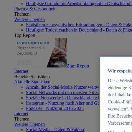
Häufigste Gründe für Arbeitsunfähigkeit in Deutschland
Pharma & Gesundheit
Themen
Weitere Themen
Statistiken zu psychischen Erkrankungen - Daten & Fakt
Häufigste Todesursachen in Deutschland - Daten & Fakt
Top Report
Zum Report
Wir respekt
Internet
Beliebte Statistiken
Diese Websi
Aktuelle Statistiken
Anzahl der Social-Media-Nutzer weltweit 2012-2025
eindeutige K
Social Networks mit den meisten Nutzern weltweit 2025
der Inhalt k
Soziale Netzwerke in Deutschland nach Generationen 2
Cookie-Präfe
Instagram - Nutzung nach Alter und Geschlecht in Deut
Podcasts - Nutzung 2016-2025
verwalten“. 
Internet
Ihre Besuche
Themen
Verbesserung
Weitere Themen
Social Media - Daten & Fakten