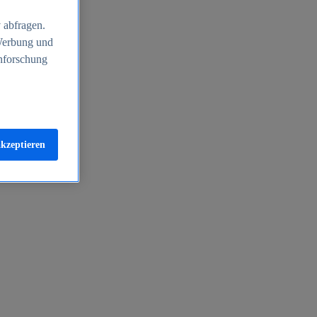
 abfragen.
 Werbung und
nforschung
akzeptieren