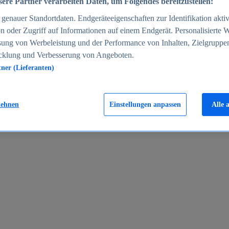
ere Partner verarbeiten Daten, um Folgendes bereitzustellen:
enauer Standortdaten. Endgeräteeigenschaften zur Identifikation aktiv
n oder Zugriff auf Informationen auf einem Endgerät. Personalisierte
sung von Werbeleistung und der Performance von Inhalten, Zielgruppe
cklung und Verbesserung von Angeboten.
tner (Lieferanten)
en 2024
lehnen
Einstellungen anpassen
Alle 
rgeld in Deutschland 2005-2025