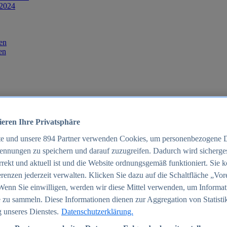
 2024
en
en
ieren Ihre Privatsphäre
te und unsere
894
Partner verwenden Cookies, um personenbezogene 
ennungen zu speichern und darauf zuzugreifen. Dadurch wird sichergest
orrekt und aktuell ist und die Website ordnungsgemäß funktioniert. Sie 
025
renzen jederzeit verwalten. Klicken Sie dazu auf die Schaltfläche „Vor
schland 2025
Wenn Sie einwilligen, werden wir diese Mittel verwenden, um Informat
 zu sammeln. Diese Informationen dienen zur Aggregation von Statisti
 unseres Dienstes.
Datenschutzerklärung.