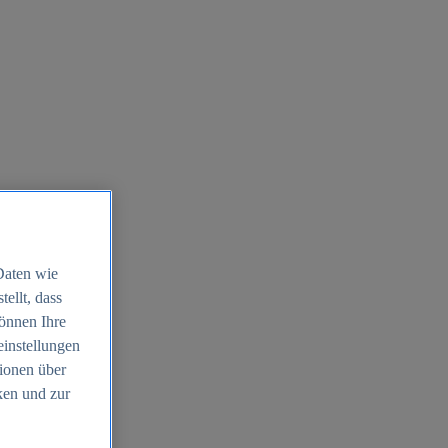
Daten wie
ellt, dass
können Ihre
einstellungen
ionen über
ken und zur