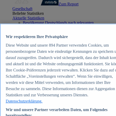
Zum Report
Gesellschaft
Beliebte Statistiken
Aktuelle Statistiken
Bevölkerung Deutschlands nach relevanten
Altersgruppen 2024
Die reichsten Menschen der Welt 2026
Empfänger von Arbeitslosengeld II / Sozialgeld /
Wir respektieren Ihre Privatsphäre
Bürgergeld in Deutschland 2005-2025
Diese Website und unsere
894
Partner verwenden Cookies, um
Ausländer in Deutschland nach Nationalität 2025
Demografie: Altersstruktur in Deutschland 2024
personenbezogene Daten wie eindeutige Kennungen zu speichern 
Gesellschaft
darauf zuzugreifen. Dadurch wird sichergestellt, dass der Inhalt kor
Themen
und aktuell ist und die Website ordnungsgemäß funktioniert. Sie k
Weitere Themen
Demografischer Wandel - Daten & Fakten
Ihre Cookie-Präferenzen jederzeit verwalten. Klicken Sie dazu auf 
Jugendkriminalität in Deutschland - Daten & Fakten
Schaltfläche „Voreinstellungen verwalten“. Wenn Sie einwilligen,
Top Report
werden wir diese Mittel verwenden, um Informationen über Ihre
Besuche zu sammeln. Diese Informationen dienen zur Aggregation
Statistiken und zur Verbesserung unseres Dienstes.
Datenschutzerklärung.
Zum Report
Wir und unsere Partner verarbeiten Daten, um Folgendes
Verkehr & Logistik
Beliebte Statistiken
bereitzustellen: