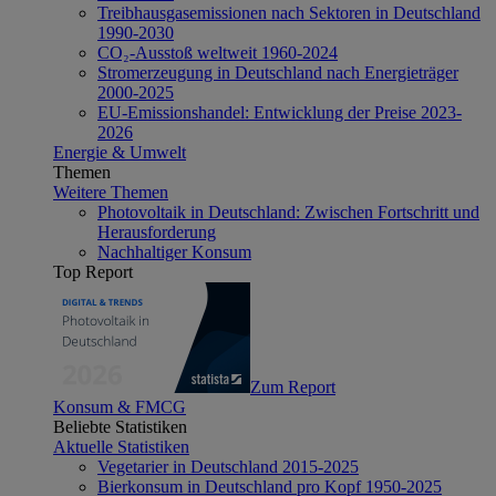
Treibhausgasemissionen nach Sektoren in Deutschland
1990-2030
CO₂-Ausstoß weltweit 1960-2024
Stromerzeugung in Deutschland nach Energieträger
2000-2025
EU-Emissionshandel: Entwicklung der Preise 2023-
2026
Energie & Umwelt
Themen
Weitere Themen
Photovoltaik in Deutschland: Zwischen Fortschritt und
Herausforderung
Nachhaltiger Konsum
Top Report
Zum Report
Konsum & FMCG
Beliebte Statistiken
Aktuelle Statistiken
Vegetarier in Deutschland 2015-2025
Bierkonsum in Deutschland pro Kopf 1950-2025