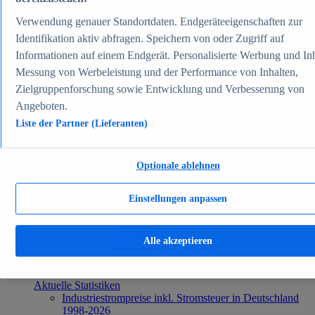
Aktuelle Statistiken
Verwendung genauer Standortdaten. Endgeräteeigenschaften zur
Anzahl Elektroautos in Deutschland 2006-2026
Neuzulassungen von Elektroautos in Deutschland
Identifikation aktiv abfragen. Speichern von oder Zugriff auf
2003-2026
Informationen auf einem Endgerät. Personalisierte Werbung und Inh
Öffentliche Ladepunkte in Deutschland 2017-2026
Messung von Werbeleistung und der Performance von Inhalten,
Anzahl der Autos in Deutschland 1960-2026
Anteil von Elektroautos in Deutschland 2014-2026
Zielgruppenforschung sowie Entwicklung und Verbesserung von
Verkehr & Logistik
Angeboten.
Themen
Weitere Themen
Liste der Partner (Lieferanten)
Elektromobilität in Deutschland - Daten & Fakten
Straßenverkehrsunfälle in Deutschland - Daten &
Fakten
Optionale ablehnen
Top Report
Einstellungen anpassen
Alle akzeptieren
Zum Report
Energie & Umwelt
Beliebte Statistiken
Aktuelle Statistiken
Industriestrompreise inkl. Stromsteuer in Deutschland
1998-2026