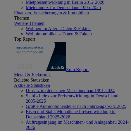
Mietpreisentwicklung in Berlin 2012-2026
Mietenindex für Deutschland 1995-2025
Finanzen, Versicherungen & Immobilien
Themen
Weitere Themen
Wohnen im Alter - Daten & Fakten
Wohnimmobilien – Daten & Fakten
Top Report
Zum Report
Metall & Elektronik
Beliebte Statistiken
Aktuelle Statistiken
Umsatz im deutschen Maschinenbau 1991-2024
Stahl - Index zur Preisentwicklung in Deutschland
2005-2025
Größte Automobilhersteller nach Fahrzeugabsatz 2025
Eisen und Stahl: Monatliche Preisentwicklung in
Deutschland 2025-2026
Auftragseingang im Maschinen- und Anlagenbau 2024-
2026