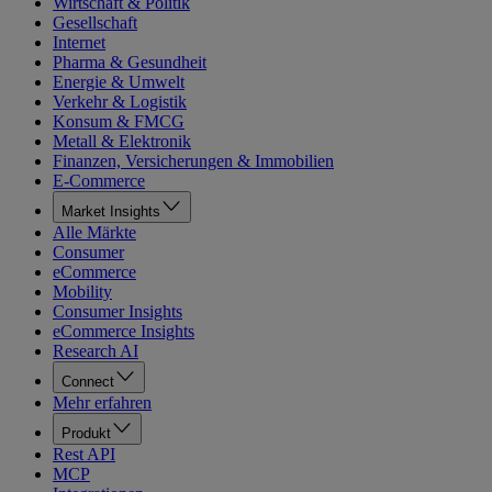
Wirtschaft & Politik
Gesellschaft
Internet
Pharma & Gesundheit
Energie & Umwelt
Verkehr & Logistik
Konsum & FMCG
Metall & Elektronik
Finanzen, Versicherungen & Immobilien
E-Commerce
Market Insights
Alle Märkte
Consumer
eCommerce
Mobility
Consumer Insights
eCommerce Insights
Research AI
Connect
Mehr erfahren
Produkt
Rest API
MCP