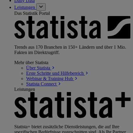
Daily Data
Leistungen
Das Statistik Portal
Trends aus 170 Branchen in 150+ Ländern und über 1 Mio.
Fakten im Direktzugriff.
Mehr über Statista
Über
Statista
Erste Schritte und
Hilfebereich
Webinar & Training
Hub
Statista
Connect
Leistungen
Statista+ bietet zusätzliche Dienstleistungen, die auf Ihre
spezifischen Bedürfnisse zugeschnitten sind. Als Ihr Partner