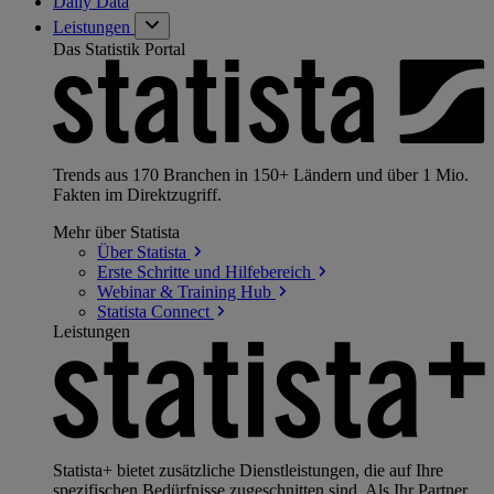
Daily Data
Leistungen
Das Statistik Portal
Trends aus 170 Branchen in 150+ Ländern und über 1 Mio.
Fakten im Direktzugriff.
Mehr über Statista
Über
Statista
Erste Schritte und
Hilfebereich
Webinar & Training
Hub
Statista
Connect
Leistungen
Statista+ bietet zusätzliche Dienstleistungen, die auf Ihre
spezifischen Bedürfnisse zugeschnitten sind. Als Ihr Partner