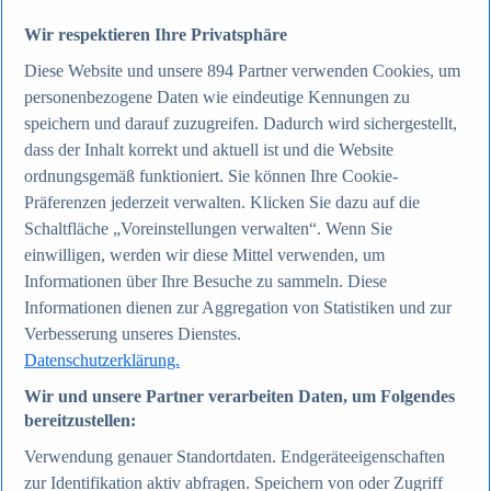
Wir respektieren Ihre Privatsphäre
Zum Report
Diese Website und unsere
894
Partner verwenden Cookies, um
Internet
personenbezogene Daten wie eindeutige Kennungen zu
Beliebte Statistiken
Aktuelle Statistiken
speichern und darauf zuzugreifen. Dadurch wird sichergestellt,
Anzahl der Social-Media-Nutzer weltweit 2012-2025
dass der Inhalt korrekt und aktuell ist und die Website
Social Networks mit den meisten Nutzern weltweit
ordnungsgemäß funktioniert. Sie können Ihre Cookie-
2025
Soziale Netzwerke in Deutschland nach Generationen
Präferenzen jederzeit verwalten. Klicken Sie dazu auf die
2025
Schaltfläche „Voreinstellungen verwalten“. Wenn Sie
Instagram - Nutzung nach Alter und Geschlecht in
einwilligen, werden wir diese Mittel verwenden, um
Deutschland 2025
Podcasts - Nutzung 2016-2025
Informationen über Ihre Besuche zu sammeln. Diese
Internet
Informationen dienen zur Aggregation von Statistiken und zur
Themen
Verbesserung unseres Dienstes.
Weitere Themen
Social Media - Daten & Fakten
Datenschutzerklärung.
TikTok - Daten & Fakten
Top Report
Wir und unsere Partner verarbeiten Daten, um Folgendes
bereitzustellen:
Verwendung genauer Standortdaten. Endgeräteeigenschaften
zur Identifikation aktiv abfragen. Speichern von oder Zugriff