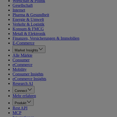
Wirtschaft & Politik
Gesellschaft
Internet
Pharma & Gesundheit
Energie & Umwelt
Verkehr & Logistik
Konsum & FMCG
Metall & Elektronik
Finanzen, Versicherungen & Immobilien
E-Commerce
Market Insights
Alle Märkte
Consumer
eCommerce
Mobility
Consumer Insights
eCommerce Insights
Research AI
Connect
Mehr erfahren
Produkt
Rest API
MCP