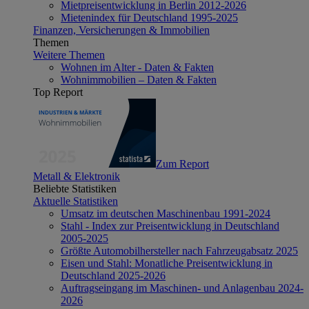
Mietpreisentwicklung in Berlin 2012-2026
Mietenindex für Deutschland 1995-2025
Finanzen, Versicherungen & Immobilien
Themen
Weitere Themen
Wohnen im Alter - Daten & Fakten
Wohnimmobilien – Daten & Fakten
Top Report
Zum Report
Metall & Elektronik
Beliebte Statistiken
Aktuelle Statistiken
Umsatz im deutschen Maschinenbau 1991-2024
Stahl - Index zur Preisentwicklung in Deutschland
2005-2025
Größte Automobilhersteller nach Fahrzeugabsatz 2025
Eisen und Stahl: Monatliche Preisentwicklung in
Deutschland 2025-2026
Auftragseingang im Maschinen- und Anlagenbau 2024-
2026