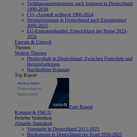
Treibhausgasemissionen nach Sektoren in Deutschland
1990-2030
CO₂-Ausstoß weltweit 1960-2024
Stromerzeugung in Deutschland nach Energieträger
2000-2025
EU-Emissionshandel: Entwicklung der Preise 2023-
2026
Energie & Umwelt
Themen
Weitere Themen
Photovoltaik in Deutschland: Zwischen Fortschritt und
Herausforderung
Nachhaltiger Konsum
Top Report
Zum Report
Konsum & FMCG
Beliebte Statistiken
Aktuelle Statistiken
Vegetarier in Deutschland 2015-2025
Bierkonsum in Deutschland pro Kopf 1950-2025