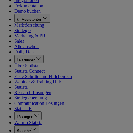
Integrationen
Dokumentation
Demo buchen
KI-Assistenten
Marktforschung
Strategie
Marketing & PR
Sales
Alle ansehen
Daily Data
Leistungen
Über Statista
Statista Connect
Erste Schritte und Hilfebereich
Webinar & Training Hub
Statista+
Research Lösungen
Strategieberatung
Communication Lösungen
Statista R
Lösungen
Warum Statista
Branche