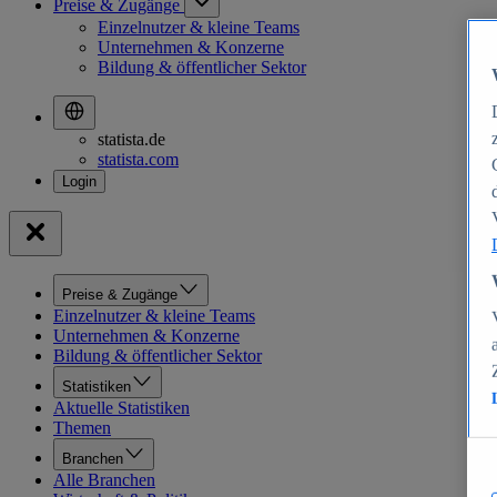
Preise & Zugänge
Einzelnutzer & kleine Teams
Unternehmen & Konzerne
Bildung & öffentlicher Sektor
statista.de
statista.com
Preise & Zugänge
Einzelnutzer & kleine Teams
Unternehmen & Konzerne
Bildung & öffentlicher Sektor
Statistiken
Aktuelle Statistiken
Themen
Branchen
Alle Branchen