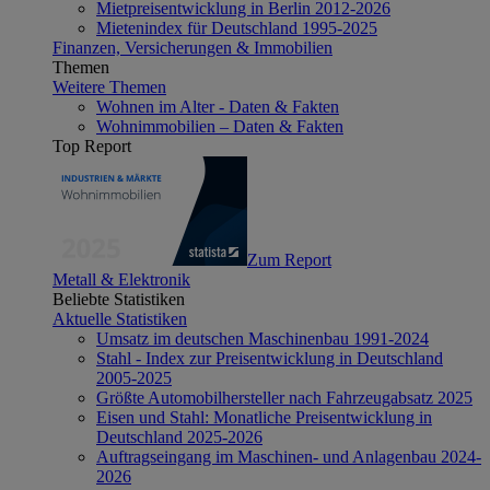
Mietpreisentwicklung in Berlin 2012-2026
Mietenindex für Deutschland 1995-2025
Finanzen, Versicherungen & Immobilien
Themen
Weitere Themen
Wohnen im Alter - Daten & Fakten
Wohnimmobilien – Daten & Fakten
Top Report
Zum Report
Metall & Elektronik
Beliebte Statistiken
Aktuelle Statistiken
Umsatz im deutschen Maschinenbau 1991-2024
Stahl - Index zur Preisentwicklung in Deutschland
2005-2025
Größte Automobilhersteller nach Fahrzeugabsatz 2025
Eisen und Stahl: Monatliche Preisentwicklung in
Deutschland 2025-2026
Auftragseingang im Maschinen- und Anlagenbau 2024-
2026