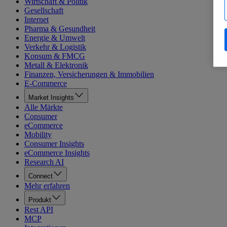
Wirtschaft & Politik
Gesellschaft
Internet
Pharma & Gesundheit
Energie & Umwelt
Verkehr & Logistik
Konsum & FMCG
Metall & Elektronik
Finanzen, Versicherungen & Immobilien
E-Commerce
Market Insights
Alle Märkte
Consumer
eCommerce
Mobility
Consumer Insights
eCommerce Insights
Research AI
Connect
Mehr erfahren
Produkt
Rest API
MCP