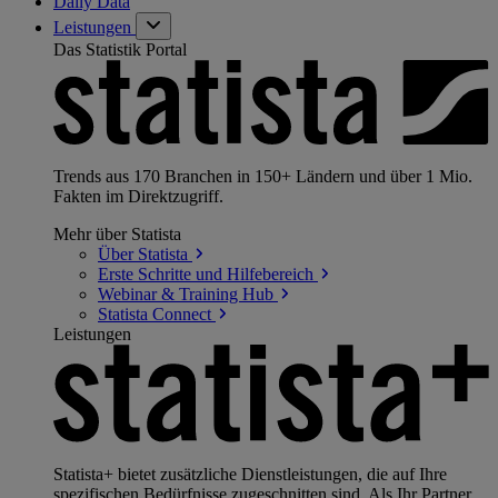
Daily Data
Leistungen
Das Statistik Portal
Trends aus 170 Branchen in 150+ Ländern und über 1 Mio.
Fakten im Direktzugriff.
Mehr über Statista
Über
Statista
Erste Schritte und
Hilfebereich
Webinar & Training
Hub
Statista
Connect
Leistungen
Statista+ bietet zusätzliche Dienstleistungen, die auf Ihre
spezifischen Bedürfnisse zugeschnitten sind. Als Ihr Partner