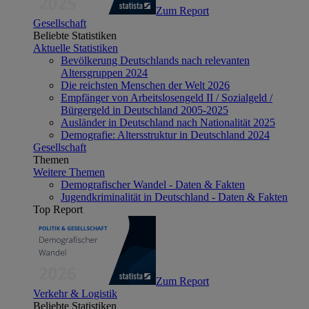
Zum Report
Gesellschaft
Beliebte Statistiken
Aktuelle Statistiken
Bevölkerung Deutschlands nach relevanten
Altersgruppen 2024
Die reichsten Menschen der Welt 2026
Empfänger von Arbeitslosengeld II / Sozialgeld /
Bürgergeld in Deutschland 2005-2025
Ausländer in Deutschland nach Nationalität 2025
Demografie: Altersstruktur in Deutschland 2024
Gesellschaft
Themen
Weitere Themen
Demografischer Wandel - Daten & Fakten
Jugendkriminalität in Deutschland - Daten & Fakten
Top Report
Zum Report
Verkehr & Logistik
Beliebte Statistiken