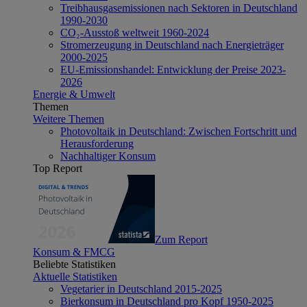
Treibhausgasemissionen nach Sektoren in Deutschland
1990-2030
CO₂-Ausstoß weltweit 1960-2024
Stromerzeugung in Deutschland nach Energieträger
2000-2025
EU-Emissionshandel: Entwicklung der Preise 2023-
2026
Energie & Umwelt
Themen
Weitere Themen
Photovoltaik in Deutschland: Zwischen Fortschritt und
Herausforderung
Nachhaltiger Konsum
Top Report
Zum Report
Konsum & FMCG
Beliebte Statistiken
Aktuelle Statistiken
Vegetarier in Deutschland 2015-2025
Bierkonsum in Deutschland pro Kopf 1950-2025