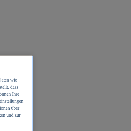
Daten wie
ellt, dass
können Ihre
einstellungen
ionen über
ken und zur