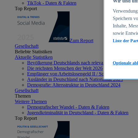
Wir und uns
TikTok - Daten & Fakten
Top Report
Verwendung g
Speichern vo
Inhalte, Mes
sowie Entwi
Zum Report
Liste der Par
Gesellschaft
Beliebte Statistiken
Aktuelle Statistiken
Bevölkerung Deutschlands nach relevanten Altersgrupp
Optionale ab
Die reichsten Menschen der Welt 2026
Empfänger von Arbeitslosengeld II / Sozialgeld / Bürge
Ausländer in Deutschland nach Nationalität 2025
Demografie: Altersstruktur in Deutschland 2024
Gesellschaft
Themen
Weitere Themen
Demografischer Wandel - Daten & Fakten
Jugendkriminalität in Deutschland - Daten & Fakten
Top Report