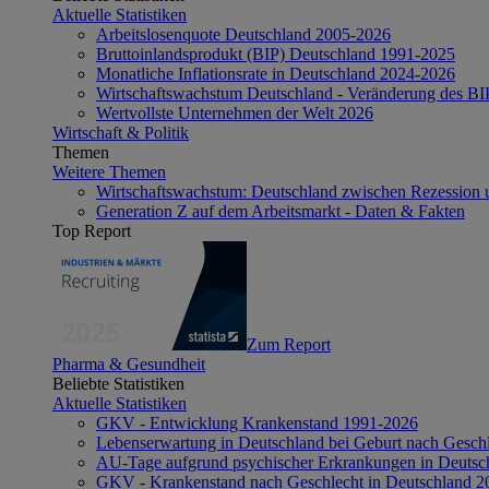
Aktuelle Statistiken
Arbeitslosenquote Deutschland 2005-2026
Bruttoinlandsprodukt (BIP) Deutschland 1991-2025
Monatliche Inflationsrate in Deutschland 2024-2026
Wirtschaftswachstum Deutschland - Veränderung des B
Wertvollste Unternehmen der Welt 2026
Wirtschaft & Politik
Themen
Weitere Themen
Wirtschaftswachstum: Deutschland zwischen Rezession 
Generation Z auf dem Arbeitsmarkt - Daten & Fakten
Top Report
Zum Report
Pharma & Gesundheit
Beliebte Statistiken
Aktuelle Statistiken
GKV - Entwicklung Krankenstand 1991-2026
Lebenserwartung in Deutschland bei Geburt nach Gesch
AU-Tage aufgrund psychischer Erkrankungen in Deutsc
GKV - Krankenstand nach Geschlecht in Deutschland 