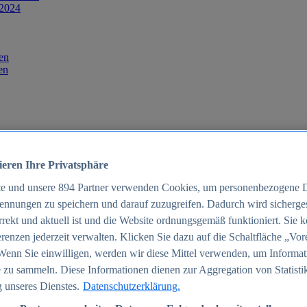
 2024
en
en
ieren Ihre Privatsphäre
te und unsere
894
Partner verwenden Cookies, um personenbezogene 
ennungen zu speichern und darauf zuzugreifen. Dadurch wird sichergest
orrekt und aktuell ist und die Website ordnungsgemäß funktioniert. Sie 
025
renzen jederzeit verwalten. Klicken Sie dazu auf die Schaltfläche „Vor
schland 2025
Wenn Sie einwilligen, werden wir diese Mittel verwenden, um Informat
 zu sammeln. Diese Informationen dienen zur Aggregation von Statisti
 unseres Dienstes.
Datenschutzerklärung.