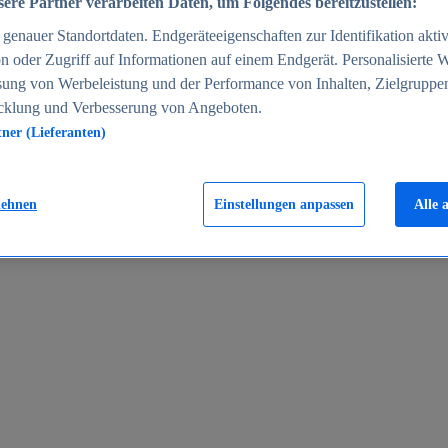
ere Partner verarbeiten Daten, um Folgendes bereitzustellen:
enauer Standortdaten. Endgeräteeigenschaften zur Identifikation aktiv
n oder Zugriff auf Informationen auf einem Endgerät. Personalisierte
sung von Werbeleistung und der Performance von Inhalten, Zielgruppe
cklung und Verbesserung von Angeboten.
tner (Lieferanten)
en 2024
lehnen
Einstellungen anpassen
Alle 
rgeld in Deutschland 2005-2025