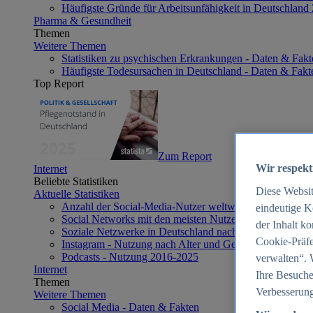
Häufigste Gründe für Arbeitsunfähigkeit in Deutschland
Pharma & Gesundheit
Themen
Weitere Themen
Statistiken zu psychischen Erkrankungen - Daten & Fakt
Häufigste Todesursachen in Deutschland - Daten & Fakt
Top Report
Zum Report
Wir respekt
Internet
Beliebte Statistiken
Diese Websi
Aktuelle Statistiken
Anzahl der Social-Media-Nutzer weltweit 2012-2025
eindeutige K
Social Networks mit den meisten Nutzern weltweit 2025
der Inhalt k
Soziale Netzwerke in Deutschland nach Generationen 2
Cookie-Präfe
Instagram - Nutzung nach Alter und Geschlecht in Deut
Podcasts - Nutzung 2016-2025
verwalten“. 
Internet
Ihre Besuche
Themen
Verbesserung
Weitere Themen
Social Media - Daten & Fakten