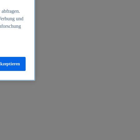
 abfragen.
 Werbung und
nforschung
akzeptieren