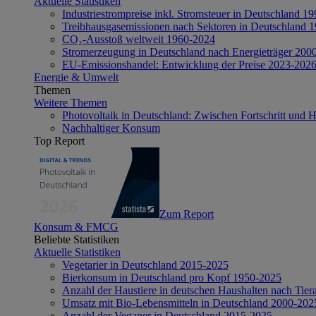
Aktuelle Statistiken
Industriestrompreise inkl. Stromsteuer in Deutschland 1
Treibhausgasemissionen nach Sektoren in Deutschland 
CO₂-Ausstoß weltweit 1960-2024
Stromerzeugung in Deutschland nach Energieträger 200
EU-Emissionshandel: Entwicklung der Preise 2023-202
Energie & Umwelt
Themen
Weitere Themen
Photovoltaik in Deutschland: Zwischen Fortschritt und 
Nachhaltiger Konsum
Top Report
Zum Report
Konsum & FMCG
Beliebte Statistiken
Aktuelle Statistiken
Vegetarier in Deutschland 2015-2025
Bierkonsum in Deutschland pro Kopf 1950-2025
Anzahl der Haustiere in deutschen Haushalten nach Tier
Umsatz mit Bio-Lebensmitteln in Deutschland 2000-202
Anzahl der Veganer in Deutschland 2015-2025