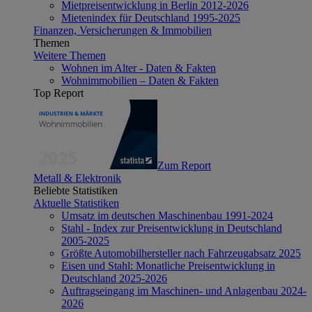
Mietpreisentwicklung in Berlin 2012-2026
Mietenindex für Deutschland 1995-2025
Finanzen, Versicherungen & Immobilien
Themen
Weitere Themen
Wohnen im Alter - Daten & Fakten
Wohnimmobilien – Daten & Fakten
Top Report
Zum Report
Metall & Elektronik
Beliebte Statistiken
Aktuelle Statistiken
Umsatz im deutschen Maschinenbau 1991-2024
Stahl - Index zur Preisentwicklung in Deutschland
2005-2025
Größte Automobilhersteller nach Fahrzeugabsatz 2025
Eisen und Stahl: Monatliche Preisentwicklung in
Deutschland 2025-2026
Auftragseingang im Maschinen- und Anlagenbau 2024-
2026