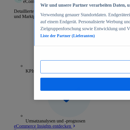
eCommerce Insights
Wir und unsere Partner verarbeiten Daten, um
Detaillierte Informationen zu mehr als 39.000 Online-Shops
Verwendung genauer Standortdaten. Endgeräteeige
und Marktplätzen
auf einem Endgerät. Personalisierte Werbung un
Zielgruppenforschung sowie Entwicklung und V
Liste der Partner (Lieferanten)
70+
KPIs pro Shop
Umsatzanalysen und -prognosen
eCommerce Insights entdecken