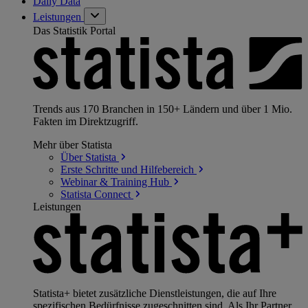
Daily Data
Leistungen
Das Statistik Portal
Trends aus 170 Branchen in 150+ Ländern und über 1 Mio.
Fakten im Direktzugriff.
Mehr über Statista
Über
Statista
Erste Schritte und
Hilfebereich
Webinar & Training
Hub
Statista
Connect
Leistungen
Statista+ bietet zusätzliche Dienstleistungen, die auf Ihre
spezifischen Bedürfnisse zugeschnitten sind. Als Ihr Partner