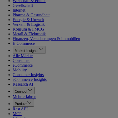
Wirtschaft & Politik
Gesellschaft
Internet
Pharma & Gesundheit
Energie & Umwelt
Verkehr & Logistik
Konsum & FMCG
Metall & Elektronik
Finanzen, Versicherungen & Immobilien
E-Commerce
Market Insights
Alle Märkte
Consumer
eCommerce
Mobility
Consumer Insights
eCommerce Insights
Research AI
Connect
Mehr erfahren
Produkt
Rest API
MCP