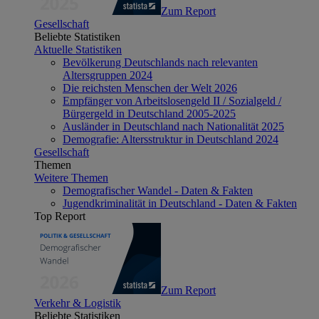
Zum Report
Gesellschaft
Beliebte Statistiken
Aktuelle Statistiken
Bevölkerung Deutschlands nach relevanten
Altersgruppen 2024
Die reichsten Menschen der Welt 2026
Empfänger von Arbeitslosengeld II / Sozialgeld /
Bürgergeld in Deutschland 2005-2025
Ausländer in Deutschland nach Nationalität 2025
Demografie: Altersstruktur in Deutschland 2024
Gesellschaft
Themen
Weitere Themen
Demografischer Wandel - Daten & Fakten
Jugendkriminalität in Deutschland - Daten & Fakten
Top Report
Zum Report
Verkehr & Logistik
Beliebte Statistiken