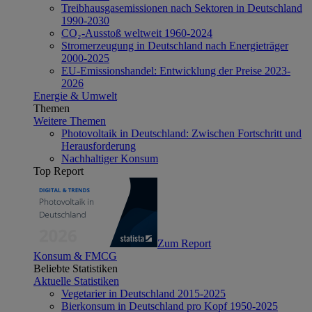
Treibhausgasemissionen nach Sektoren in Deutschland
1990-2030
CO₂-Ausstoß weltweit 1960-2024
Stromerzeugung in Deutschland nach Energieträger
2000-2025
EU-Emissionshandel: Entwicklung der Preise 2023-
2026
Energie & Umwelt
Themen
Weitere Themen
Photovoltaik in Deutschland: Zwischen Fortschritt und
Herausforderung
Nachhaltiger Konsum
Top Report
Zum Report
Konsum & FMCG
Beliebte Statistiken
Aktuelle Statistiken
Vegetarier in Deutschland 2015-2025
Bierkonsum in Deutschland pro Kopf 1950-2025